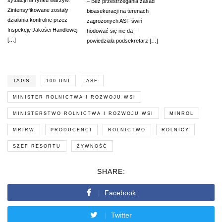
– Bez przestrzegania zasad
Zintensyfikowane zostały
bioasekuracji na terenach
działania kontrolne przez
zagrożonych ASF świń
Inspekcję Jakości Handlowej
hodować się nie da –
[…]
powiedziała podsekretarz […]
TAGS
100 DNI
ASF
MINISTER ROLNICTWA I ROZWOJU WSI
MINISTERSTWO ROLNICTWA I ROZWOJU WSI
MINROL
MRIRW
PRODUCENCI
ROLNICTWO
ROLNICY
SZEF RESORTU
ŻYWNOŚĆ
SHARE:
Facebook
Twitter