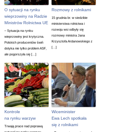
O sytuacji na rynku
Rozmowy z rolnikami
wieprzowiny na Radzie
15 grudnia br. w siedzibie
Ministrów Rolnictwa UE
ministerstwa rolnictwa i
rozwoju wsi odbyły się
– Sytuacja na rynku
rozmowy ministra Jana
wieprzowiny jest krytyczna.
Krzysztofa Ardanowskiego z
Polskich producentów świń
[…]
dotyka nie tylko problem ASF,
ale pogorszyła się […]
Kontrole
Wiceminister
na rynku warzyw
Ewa Lech spotkała
się z rolnikami
Trwają prace nad poprawą
sytuacji na rynku warzyw.