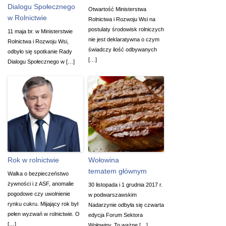
Dialogu Społecznego
Otwartość Ministerstwa
w Rolnictwie
Rolnictwa i Rozwoju Wsi na
postulaty środowisk rolniczych
11 maja br. w Ministerstwie
nie jest deklaratywna o czym
Rolnictwa i Rozwoju Wsi,
świadczy ilość odbywanych
odbyło się spotkanie Rady
[…]
Dialogu Społecznego w […]
Rok w rolnictwie
Wołowina
tematem głównym
Walka o bezpieczeństwo
żywności i z ASF, anomalie
30 listopada i 1 grudnia 2017 r.
pogodowe czy uwolnienie
w podwarszawskim
rynku cukru. Mijający rok był
Nadarzynie odbyła się czwarta
pełen wyzwań w rolnictwie. O
edycja Forum Sektora
[…]
Wołowiny. To ważne […]