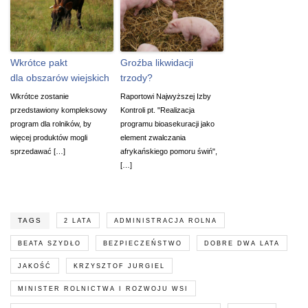
Wkrótce pakt
Groźba likwidacji
dla obszarów wiejskich
trzody?
Wkrótce zostanie
Raportowi Najwyższej Izby
przedstawiony kompleksowy
Kontroli pt. "Realizacja
program dla rolników, by
programu bioasekuracji jako
więcej produktów mogli
element zwalczania
sprzedawać […]
afrykańskiego pomoru świń",
[…]
TAGS
2 LATA
ADMINISTRACJA ROLNA
BEATA SZYDŁO
BEZPIECZEŃSTWO
DOBRE DWA LATA
JAKOŚĆ
KRZYSZTOF JURGIEL
MINISTER ROLNICTWA I ROZWOJU WSI