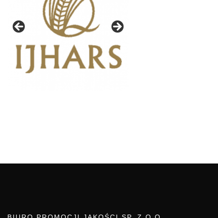
BIURO PROMOCJI JAKOŚCI SP. Z O.O.