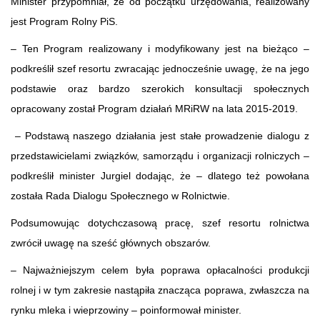
Minister przypomniał, że od początku urzędowania, realizowany
jest Program Rolny PiS.
– Ten Program realizowany i modyfikowany jest na bieżąco –
podkreślił szef resortu zwracając jednocześnie uwagę, że na jego
podstawie oraz bardzo szerokich konsultacji społecznych
opracowany został Program działań MRiRW na lata 2015-2019.
– Podstawą naszego działania jest stałe prowadzenie dialogu z
przedstawicielami związków, samorządu i organizacji rolniczych –
podkreślił minister Jurgiel dodając, że – dlatego też powołana
została Rada Dialogu Społecznego w Rolnictwie.
Podsumowując dotychczasową pracę, szef resortu rolnictwa
zwrócił uwagę na sześć głównych obszarów.
– Najważniejszym celem była poprawa opłacalności produkcji
rolnej i w tym zakresie nastąpiła znacząca poprawa, zwłaszcza na
rynku mleka i wieprzowiny – poinformował minister.