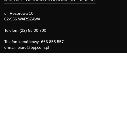
ul. Resorowa 10
02-956 WARSZAWA
Telefon: (22) 55 00 700
Telefon komórkowy: 666 855 557
e-mail: biuro@bpj.com.pl
NIP: 951-21-36-084
REGON: 015897725
INFORMACJE
Regulamin
Polityka Cookies
DZIAŁY GAZETY