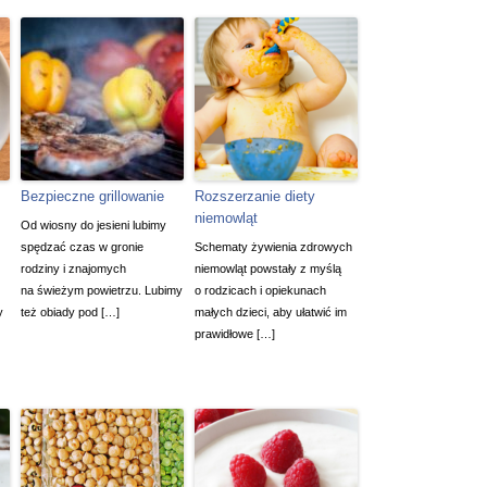
Bezpieczne grillowanie
Rozszerzanie diety
niemowląt
Od wiosny do jesieni lubimy
spędzać czas w gronie
Schematy żywienia zdrowych
rodziny i znajomych
niemowląt powstały z myślą
na świeżym powietrzu. Lubimy
o rodzicach i opiekunach
y
też obiady pod […]
małych dzieci, aby ułatwić im
prawidłowe […]