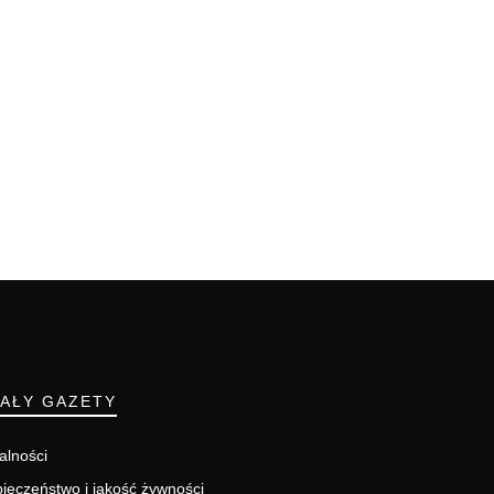
IAŁY GAZETY
alności
ieczeństwo i jakość żywności