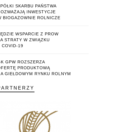
SPÓŁKI SKARBU PAŃSTWA
ROZWAŻAJĄ INWESTYCJE
W BIOGAZOWNIE ROLNICZE
BĘDZIE WSPARCIE Z PROW
ZA STRATY W ZWIĄZKU
 COVID-19
GK GPW ROZSZERZA
OFERTĘ PRODUKTOWĄ
NA GIEŁDOWYM RYNKU ROLNYM
PARTNERZY