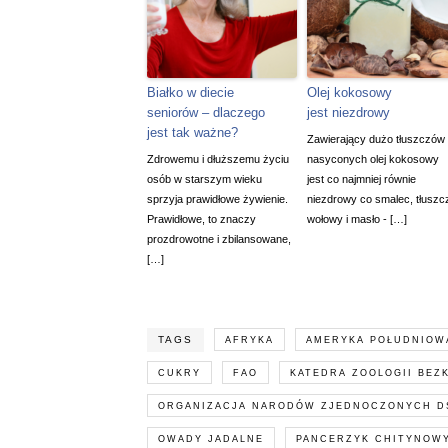
Białko w diecie
Olej kokosowy
seniorów – dlaczego
jest niezdrowy
jest tak ważne?
Zawierający dużo tłuszczów
Zdrowemu i dłuższemu życiu
nasyconych olej kokosowy
osób w starszym wieku
jest co najmniej równie
sprzyja prawidłowe żywienie.
niezdrowy co smalec, tłuszc
Prawidłowe, to znaczy
wołowy i masło - […]
prozdrowotne i zbilansowane,
[…]
TAGS
AFRYKA
AMERYKA POŁUDNIOW
CUKRY
FAO
KATEDRA ZOOLOGII BEZ
ORGANIZACJA NARODÓW ZJEDNOCZONYCH DS
OWADY JADALNE
PANCERZYK CHITYNOW