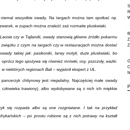
 niemal wszystkie owady. Na targach można tam spotkać np.
poczwarek, w zupach można znaleźć zaś rozmaite pluskwiaki.
 Laosie czy w Tajlandii, owady stanowią główne źródło pokarmu
W związku z czym na targach czy w restauracjach można dostać
Z
wady takiej jak: pasikoniki, larwy motyli, duże pluskwiaki, bo
 oprócz tego spożywa się również mrówki, osy, pszczoły, ważki.
w niektórych regionach Bali
– wyjaśnił ekspert z UŁ.
 pancerzyk chitynowy jest niejadalny. Najczęściej małe owady
z człowieka trawiony), albo wydobywane są z nich ich miękkie
yk się rozpada albo są one rozgniatane. I tak na przykład
rykańskich – po prostu robione są z nich potrawy na kształt