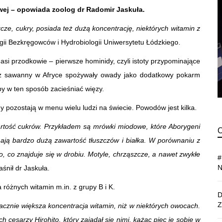
iowej – opowiada zoolog dr Radomir Jaskuła.
ze, cukry, posiada też dużą koncentrację, niektórych witamin z
ogii Bezkręgowców i Hydrobiologii Uniwersytetu Łódzkiego.
asi przodkowie – pierwsze hominidy, czyli istoty przypominające
zez sawanny w Afryce spożywały owady jako dodatkowy pokarm
aby w ten sposób zacieśniać więzy.
ady pozostają w menu wielu ludzi na świecie. Powodów jest kilka.
rtość cukrów. Przykładem są mrówki miodowe, które Aborygeni
ają bardzo dużą zawartość tłuszczów i białka. W porównaniu z
go, co znajduje się w drobiu. Motyle, chrząszcze, a nawet zwykłe
śnił dr Jaskuła.
 różnych witamin m.in. z grupy B i K.
acznie większa koncentracja witamin, niż w niektórych owocach.
h cesarzy Hirohito, który zajadał się nimi, każąc piec je sobie w