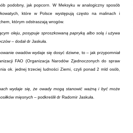
sób podobny, jak popcorn. W Meksyku w analogiczny sposób
ówkowatych, które w Polsce występują często na malinach i
chem, którym odstraszają wrogów.
ącym oleju, posypuje sproszkowaną papryką albo solą i używa
meczów
– dodał dr Jaskuła.
mowanie owadów wydaje się dosyć dziwne, to – jak przypomniał
anizacji FAO (Organizacja Narodów Zjednoczonych do spraw
ia ok. jednej trzeciej ludności Ziemi, czyli ponad 2 mld osób,
ionach wydaje się, że owady mogą stanowić ważną i być może
posiłków mięsnych
– podkreślił dr Radomir Jaskuła.