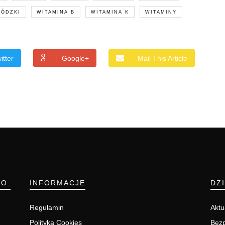
ŁÓDZKI
WITAMINA B
WITAMINA K
WITAMINY
itter
Google+
Mail This Article
.O.
INFORMACJE
DZ
Regulamin
Aktu
Polityka Cookies
Bezp