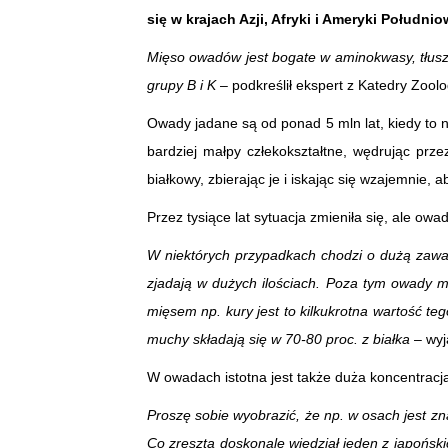
się w krajach Azji, Afryki i Ameryki Połudn
Mięso owadów jest bogate w aminokwasy, tłuszc
grupy B i K
– podkreślił ekspert z Katedry Zool
Owady jadane są od ponad 5 mln lat, kiedy to n
bardziej małpy człekokształtne, wędrując pr
białkowy, zbierając je i iskając się wzajemnie, 
Przez tysiące lat sytuacja zmieniła się, ale ow
W niektórych przypadkach chodzi o dużą zawa
zjadają w dużych ilościach. Poza tym owady m
mięsem np. kury jest to kilkukrotna wartość te
muchy składają się w 70-80 proc. z białka
– wyja
W owadach istotna jest także duża koncentracja
Proszę sobie wyobrazić, że np. w osach jest zn
Co zresztą doskonale wiedział jeden z japońskic