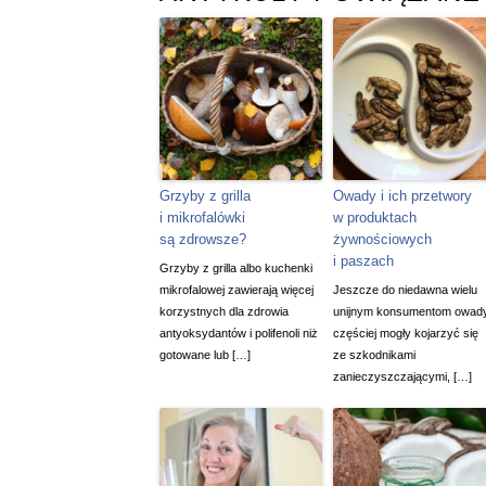
Grzyby z grilla
Owady i ich przetwory
i mikrofalówki
w produktach
są zdrowsze?
żywnościowych
i paszach
Grzyby z grilla albo kuchenki
mikrofalowej zawierają więcej
Jeszcze do niedawna wielu
korzystnych dla zdrowia
unijnym konsumentom owad
antyoksydantów i polifenoli niż
częściej mogły kojarzyć się
gotowane lub […]
ze szkodnikami
zanieczyszczającymi, […]