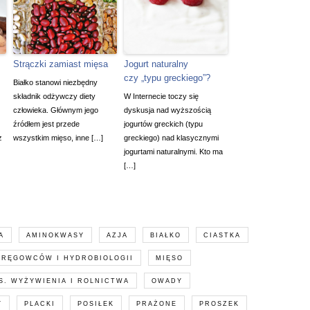
Strączki zamiast mięsa
Jogurt naturalny
czy „typu greckiego”?
Białko stanowi niezbędny
składnik odżywczy diety
W Internecie toczy się
człowieka. Głównym jego
dyskusja nad wyższością
źródłem jest przede
jogurtów greckich (typu
z
wszystkim mięso, inne […]
greckiego) nad klasycznymi
jogurtami naturalnymi. Kto ma
[…]
A
AMINOKWASY
AZJA
BIAŁKO
CIASTKA
KRĘGOWCÓW I HYDROBIOLOGII
MIĘSO
. WYŻYWIENIA I ROLNICTWA
OWADY
Y
PLACKI
POSIŁEK
PRAŻONE
PROSZEK