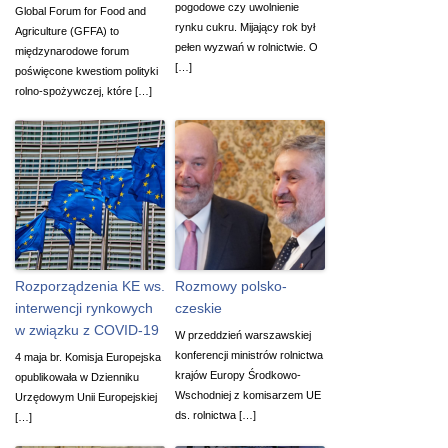
pogodowe czy uwolnienie
Global Forum for Food and
rynku cukru. Mijający rok był
Agriculture (GFFA) to
pełen wyzwań w rolnictwie. O
międzynarodowe forum
[…]
poświęcone kwestiom polityki
rolno-spożywczej, które […]
Rozporządzenia KE ws.
Rozmowy polsko-
interwencji rynkowych
czeskie
w związku z COVID-19
W przeddzień warszawskiej
konferencji ministrów rolnictwa
4 maja br. Komisja Europejska
krajów Europy Środkowo-
opublikowała w Dzienniku
Wschodniej z komisarzem UE
Urzędowym Unii Europejskiej
ds. rolnictwa […]
[…]