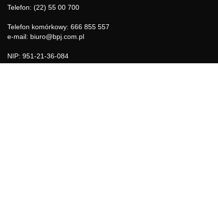
Telefon: (22) 55 00 700
Telefon komórkowy: 666 855 557
e-mail: biuro@bpj.com.pl
NIP: 951-21-36-084
REGON: 015897725
INFORMACJE
Regulamin
Polityka Cookies
DZIAŁY GAZETY
Aktualności
Bezpieczeństwo i jakość żywności