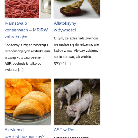
Kłamstwa o
Aflatoksyny
konserwach – MRiRW
w żywności
zabrało głos
O tym, że spleśniała żywność
nie nadaje się do jedzenia, wie
Konserwy z mięsa zwierząt z
każdy z nas. Ale czy zdajemy
terenów objętych restrykcjami
sobie sprawę, jak wielkie
w związku z zagrożeniem
ryzyko […]
ASF, pochodziły tylko od
zwierząt […]
Akrylamid –
ASF w Rosji
czy jest bezpieczny?
Sytuacja na wschodniej