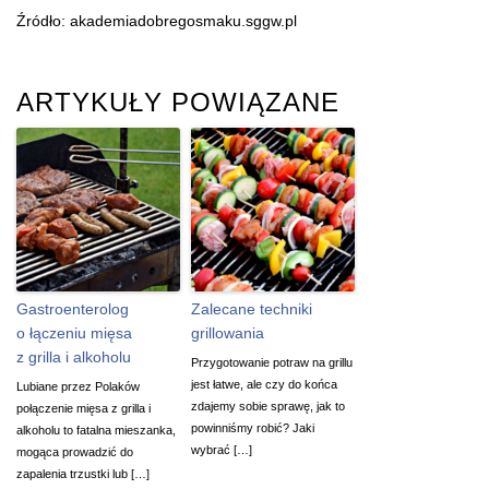
Źródło: akademiadobregosmaku.sggw.pl
ARTYKUŁY POWIĄZANE
Gastroenterolog
Zalecane techniki
o łączeniu mięsa
grillowania
z grilla i alkoholu
Przygotowanie potraw na grillu
jest łatwe, ale czy do końca
Lubiane przez Polaków
zdajemy sobie sprawę, jak to
połączenie mięsa z grilla i
powinniśmy robić? Jaki
alkoholu to fatalna mieszanka,
wybrać […]
mogąca prowadzić do
zapalenia trzustki lub […]