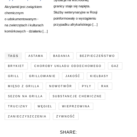
granicy staje się napięta.
Akrylamid jest związkiem
Służby weterynaryjne w Rosji
chemicznym
poinformowały o wystąpieniu
o udokumentowanym -
przypadku afrykańskiego […]
na zwierzętach i kulturach
komórkowych - działaniu […]
TAGS
ASTAMA
BADANIA
BEZPIECZEŃSTWO
BRYKIET
CHOROBY UKŁADU ODDECHOWEGO
GAZ
GRILL
GRILLOWANIE
JAKOŚĆ
KIEŁBASY
MIĘSO Z GRILLA
NOWOTWÓR
PYŁY
RAK
SEZON NA GRILLA
SUBSTANCJE CHEMICZNE
TRUCIZNY
WĘGIEL
WIEPRZOWINA
ZANIECZYSZCZENIA
ŻYWNOŚĆ
SHARE: