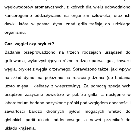
węglowodorów aromatycznych, z których dla wielu udowodniono
kancerogenne oddziaływanie na organizm człowieka, oraz ich
dawki, które w postaci dymu znad grilla trafiają do ludzkiego
organizmu.
Gaz, węgiel czy brykiet?
Badanie przeprowadzono na trzech rodzajach urządzeń do
grillowania, wykorzystujących różne rodzaje paliwa: gaz, kawałki
węgla, brykiet z węgla drzewnego. Sprawdzono także, jaki wpływ
na skład dymu ma położenie na ruszcie jedzenia (do badania
użyto mięsa i kiełbasy z wieprzowiny). Za pomocą specjalnych
urządzeń zasysano powietrze w pobliżu grilla, a następnie w
laboratorium badano pozyskane próbki pod względem obecności i
zawartości bardzo drobnych pyłów, mogących wnikać do
głębokich partii układu oddechowego, a nawet przenikać do
układu krążenia.