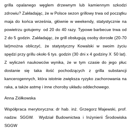
grilla opalanego węglem drzewnym lub kamiennym szkodzi
zdrowiu? Zakładając, że w Polsce sezon grillowy trwa od początku
maja do końca września, głównie w weekendy, statystycznie na
powietrzu gotujemy od 20 do 40 razy. Typowe barbecue trwa od
2 do 5 godzin. Zakładając, że grill obsługują osoby dorosłe (20-70
lat)można obliczyć, że statystyczny Kowalski w swoim życiu
spędzi przy grillu około 6 tys. godzin (30 dni x 4 godziny X 50 lat).
Z wyliczeń naukowców wynika, że w tym czasie do jego płuc
dostanie się taka ilość pochodzących z grilla substancji
kancerogennych, która istotnie zwiększa ryzyko zachorowania na
raka, a także astmę i inne choroby układu oddechowego.
Anna Ziółkowska
Współpraca merytoryczna: dr hab. inż. Grzegorz Majewski, prof.
nadzw. SGGW. Wydział Budownictwa i Inżynierii Środowiska
SGGW