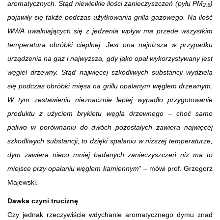
aromatycznych. Stąd niewielkie ilości zanieczyszczeń (pyłu PM
)
2.5
pojawiły się także podczas użytkowania grilla gazowego. Na ilość
WWA uwalniających się z jedzenia wpływ ma przede wszystkim
temperatura obróbki cieplnej. Jest ona najniższa w przypadku
urządzenia na gaz i najwyższa, gdy jako opał wykorzystywany jest
węgiel drzewny. Stąd najwięcej szkodliwych substancji wydziela
się podczas obróbki mięsa na grillu opalanym węglem drzewnym.
W tym zestawieniu nieznacznie lepiej wypadło przygotowanie
produktu z użyciem brykietu węgla drzewnego – choć samo
paliwo w porównaniu do dwóch pozostałych zawiera najwięcej
szkodliwych substancji, to dzięki spalaniu w niższej temperaturze,
dym zawiera nieco mniej badanych zanieczyszczeń niż ma to
miejsce przy opalaniu węglem kamiennym
” – mówi prof. Grzegorz
Majewski.
Dawka czyni truciznę
Czy jednak rzeczywiście wdychanie aromatycznego dymu znad