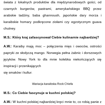
świata z lokalnych produktów dla międzynarodowych gości, od
czarnych burgerów, pastrami, amerykańskiego BBQ przez
arabskie tadżiny, baba ghannoush, japońskie dary morza i
karaibskie homary podkręcone ziołami czy egzotycznym guava
chutney.
M.S.: Który kraj zafascynował Ciebie kulinarnie najbardziej?
A.W.:
Karaiby mają moc – połączenia mięs i owoców, ostrości
papryki ze słodyczą mango. Norwegia pełna żabnic i dorszowych
języków. Nowy York to dla mnie kolebka niekończących się
inspiracji i przenikających
się smaków i kultur.
Wariacja karaibska Rock Chiefa
M.S.: Co Ciebie fascynuje w kuchni polskiej?
A.W.:
W kuchni polskiej najbardziej kręci mnie to, co robią panie z