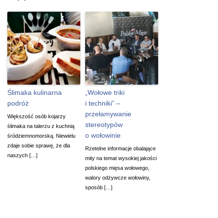
Ślimaka kulinarna
„Wołowe triki
podróż
i techniki” –
przełamywanie
Większość osób kojarzy
stereotypów
ślimaka na talerzu z kuchnią
o wołowinie
śródziemnomorską. Niewielu
zdaje sobie sprawę, że dla
Rzetelne informacje obalające
naszych […]
mity na temat wysokiej jakości
polskiego mięsa wołowego,
walory odżywcze wołowiny,
sposób […]