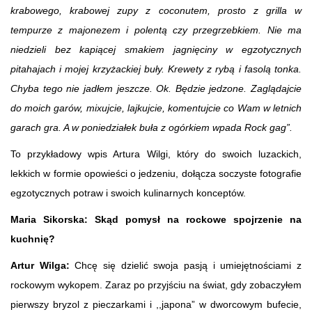
krabowego, krabowej zupy z coconutem, prosto z grilla w
tempurze z majonezem i polentą czy przegrzebkiem. Nie ma
niedzieli bez kapiącej smakiem jagnięciny w egzotycznych
pitahajach i mojej krzyżackiej buły. Krewety z rybą i fasolą tonka.
Chyba tego nie jadłem jeszcze. Ok. Będzie jedzone. Zaglądajcie
do moich garów, mixujcie, lajkujcie, komentujcie co Wam w letnich
garach gra. A w poniedziałek buła z ogórkiem wpada Rock gag”.
To przykładowy wpis Artura Wilgi, który do swoich luzackich,
lekkich w formie opowieści o jedzeniu, dołącza soczyste fotografie
egzotycznych potraw i swoich kulinarnych konceptów.
Maria Sikorska: Skąd pomysł na rockowe spojrzenie na
kuchnię?
Artur Wilga:
Chcę się dzielić swoja pasją i umiejętnościami z
rockowym wykopem. Zaraz po przyjściu na świat, gdy zobaczyłem
pierwszy bryzol z pieczarkami i ,,japona” w dworcowym bufecie,