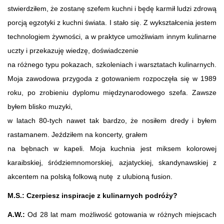
stwierdziłem, że zostanę szefem kuchni i będę karmił ludzi zdrową
porcją egzotyki z kuchni świata. I stało się. Z wykształcenia jestem
technologiem żywności, a w praktyce umożliwiam innym kulinarne
uczty i przekazuję wiedzę, doświadczenie
na różnego typu pokazach, szkoleniach i warsztatach kulinarnych.
Moja zawodowa przygoda z gotowaniem rozpoczęła się w 1989
roku, po zrobieniu dyplomu międzynarodowego szefa. Zawsze
byłem blisko muzyki,
w latach 80-tych nawet tak bardzo, że nosiłem dredy i byłem
rastamanem. Jeździłem na koncerty, grałem
na bębnach w kapeli. Moja kuchnia jest miksem kolorowej
karaibskiej, śródziemnomorskiej, azjatyckiej, skandynawskiej z
akcentem na polską folkową nutę z ulubioną fusion.
M.S.: Czerpiesz inspiracje z kulinarnych podróży?
A.W.:
Od 28 lat mam możliwość gotowania w różnych miejscach