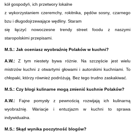
kół gospodyń, ich przetwory lokalne
z wykorzystaniem czeremchy, rokitnika, pędów sosny, czarnego
bzu i długodojrzewające wędliny. Staram
się łączyć nowoczesne trendy street foodu z naszymi
staropolskimi przepisami.
M.S.: Jak oceniasz wyobraźnię Polaków w kuchni?
A.W.:
Z tym niestety bywa różnie. Na szczęście jest wielu
mistrzów kuchni z otwartymi głowami i autorskimi kuchniami. To
chłopaki, którzy również podróżują. Bez tego trudno zaskakiwać.
M.S.: Czy blogi kulinarne mogą zmienić kuchnie Polaków?
A.W.:
Fajne pomysły z pewnością rozwijają ich kulinarną
wyobraźnię. Wariacje i entuzjazm w kuchni to sprawa
indywidualna.
M.S.: Skąd wynika poczytność blogów?