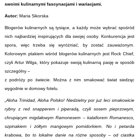
swoimi kulinarnymi fascynacjami i wariacjami.
Autor:
Maria Sikorska
Blogerów kulinarnych są tysiące, a każdy może wybrać spośród
nich najbardziej inspirujących dla swojej osoby. Konkurencja jest
spora, więc trzeba się wyróżniać, by zostać zauważonym.
Kolorowym ptakiem wśród blogerów kulinarnych jest Rock Chief,
czyli Artur Wilga, który pokazuje swoją kulinarną pasję w sposób
szczególny –
z podróży po świecie. Można z nim smakować świat siedząc
wygodnie w domowy fotelu.
„
Aloha Trinidad, Aloha Polsko! Niedzielny por już leci smakowicie
rybny z red snapperem i piperadą, czyli sosem pieprzowym,
chrupiącym migdałowym Ramonesem – kalafiorem Romanesco,
szpinakiem i żółtym mangowym pomidorkiem. No i petarda
krabowa, bo to lokalne danie na różne sposoby – od ciastka