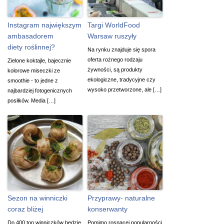
Instagram największym
Targi WorldFood
ambasadorem
Warsaw ruszyły
diety roślinnej?
Na rynku znajduje się spora
oferta rożnego rodzaju
Zielone koktajle, bajecznie
żywności, są produkty
kolorowe miseczki ze
ekologiczne, tradycyjne czy
smoothie - to jedne z
wysoko przetworzone, ale […]
najbardziej fotogenicznych
posiłków. Media […]
Sezon na winniczki
Przyprawy- naturalne
coraz bliżej
konserwanty
Do 400 ton winniczków będzie
Pomimo rosnącej popularności