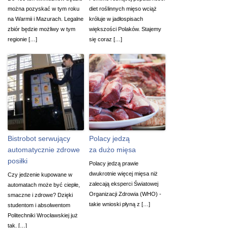
można pozyskać w tym roku
diet roślinnych mięso wciąż
na Warmii i Mazurach. Legalne
króluje w jadłospisach
zbiór będzie możliwy w tym
większości Polaków. Stajemy
regionie […]
się coraz […]
Bistrobot serwujący
Polacy jedzą
automatycznie zdrowe
za dużo mięsa
posiłki
Polacy jedzą prawie
dwukrotnie więcej mięsa niż
Czy jedzenie kupowane w
zalecają eksperci Światowej
automatach może być ciepłe,
Organizacji Zdrowia (WHO) -
smaczne i zdrowe? Dzięki
takie wnioski płyną z […]
studentom i absolwentom
Politechniki Wrocławskiej już
tak. […]