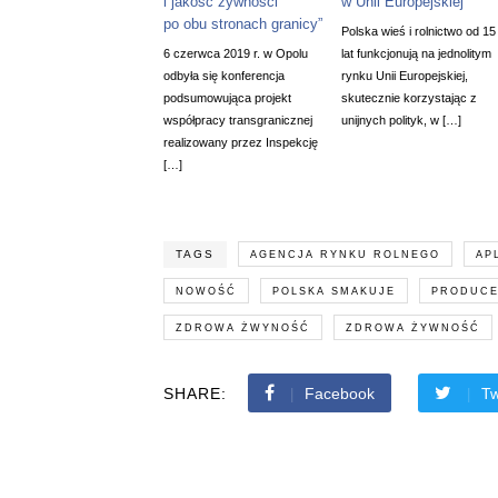
i jakość żywności
w Unii Europejskiej
po obu stronach granicy”
Polska wieś i rolnictwo od 15
6 czerwca 2019 r. w Opolu
lat funkcjonują na jednolitym
odbyła się konferencja
rynku Unii Europejskiej,
podsumowująca projekt
skutecznie korzystając z
współpracy transgranicznej
unijnych polityk, w […]
realizowany przez Inspekcję
[…]
TAGS
AGENCJA RYNKU ROLNEGO
AP
NOWOŚĆ
POLSKA SMAKUJE
PRODUCE
ZDROWA ŻWYNOŚĆ
ZDROWA ŻYWNOŚĆ
SHARE:
Facebook
Tw