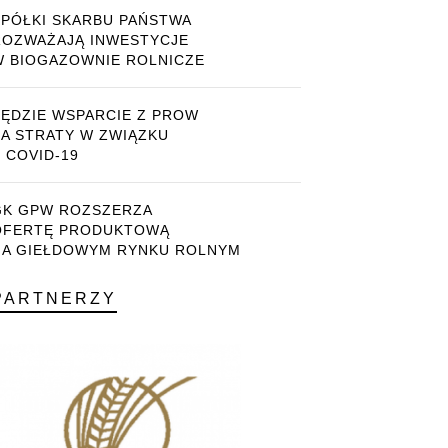
SPÓŁKI SKARBU PAŃSTWA
ROZWAŻAJĄ INWESTYCJE
W BIOGAZOWNIE ROLNICZE
BĘDZIE WSPARCIE Z PROW
ZA STRATY W ZWIĄZKU
 COVID-19
GK GPW ROZSZERZA
OFERTĘ PRODUKTOWĄ
NA GIEŁDOWYM RYNKU ROLNYM
PARTNERZY