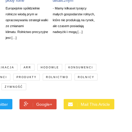
płody rolne
detalicznym
Europejskie spółdzielnie
- Mamy kilkaset tysięcy
rolnicze wiodą prym w
małych gospodarstw rolnych,
opracowywaniu strategii walki
które nie produkują na rynek,
ze zmianami
ale czasem posiadają
klimatu. Rolnictwo precyzyjne
nadwyżki i mogą […]
jest […]
LIKACJA
ARR
HODOWLE
KONSUMENCI
NCI
PRODUKTY
ROLNICTWO
ROLNICY
ŻYWNOŚĆ
itter
Google+
Mail This Article