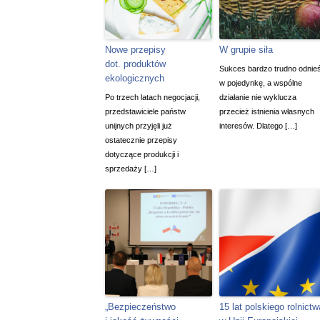
Nowe przepisy
W grupie siła
dot. produktów
Sukces bardzo trudno odnie
ekologicznych
w pojedynkę, a wspólne
Po trzech latach negocjacji,
działanie nie wyklucza
przedstawiciele państw
przecież istnienia własnych
unijnych przyjęli już
interesów. Dlatego […]
ostatecznie przepisy
dotyczące produkcji i
sprzedaży […]
„Bezpieczeństwo
15 lat polskiego rolnictw