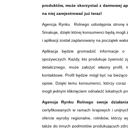
produktów, może skorzystać z darmowej apli
na niej zarejestrować już teraz!
Agencja Rynku Rolnego udostępnia stronę in
Smakuje, dzięki której konsumenci będą mogli z
i aplikacji został zaplanowany na początek waka
Aplikacja będzie gromadzić informacje o 
spożywczych. Każdy, kto produkuje żywność zg
detalicznego, może założyć własny profil,
kontaktowe. Profil będzie mógł być na bieżąc
opisie. Dzięki temu konsumenci, którzy coraz 
mogli jednym kliknięciem odnaleźć lokalnych p
Agencja Rynku Rolnego swoje działani
certyfikowanych w ramach krajowych i unijny
ofercie wyroby regionalne, rolników, którzy
także do innych podmiotów produkujących zdro