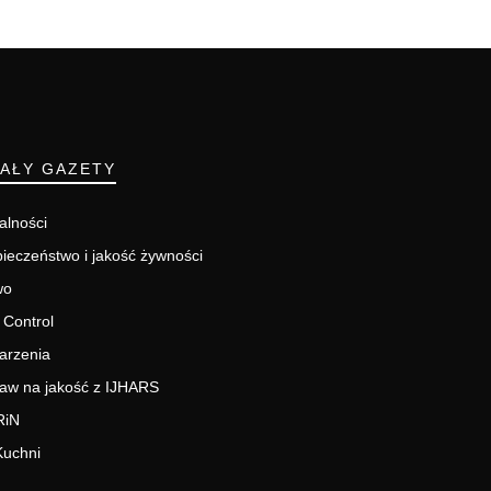
IAŁY GAZETY
alności
ieczeństwo i jakość żywności
wo
 Control
arzenia
aw na jakość z IJHARS
RiN
Kuchni