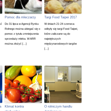
Pomoc dla mleczarzy
Targi Food Taipei 2017
ść
Do 31 lipca w Agencji Rynku
W dniach 21-24 czerwca
Rolnego można ubiegać się o
odbyły się targi Food Taipei,
pomoc z tytułu zmniejszenia
które zaliczane są do
sprzedaży mleka. W ARR
największych
można złożyć […]
międzynarodowych targów
[…]
a
Klimat kontra
O rolniczym handlu