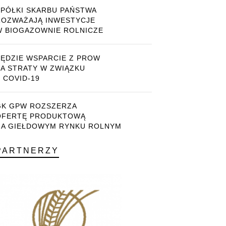
SPÓŁKI SKARBU PAŃSTWA
ROZWAŻAJĄ INWESTYCJE
W BIOGAZOWNIE ROLNICZE
BĘDZIE WSPARCIE Z PROW
ZA STRATY W ZWIĄZKU
 COVID-19
GK GPW ROZSZERZA
OFERTĘ PRODUKTOWĄ
NA GIEŁDOWYM RYNKU ROLNYM
PARTNERZY