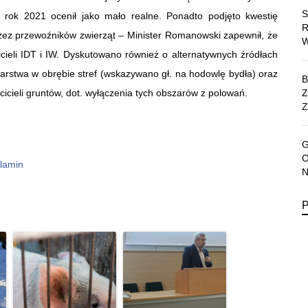
rok 2021 ocenił jako mało realne. Ponadto podjęto kwestię
 przez przewoźników zwierząt – Minister Romanowski zapewnił, że
icieli IDT i IW. Dyskutowano również o alternatywnych źródłach
arstwa w obrębie stref (wskazywano gł. na hodowlę bydła) oraz
cicieli gruntów, dot. wyłączenia tych obszarów z polowań.
Z
lamin