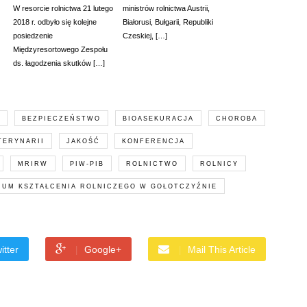
W resorcie rolnictwa 21 lutego
ministrów rolnictwa Austrii,
2018 r. odbyło się kolejne
Białorusi, Bułgarii, Republiki
posiedzenie
Czeskiej, […]
Międzyresortowego Zespołu
ds. łagodzenia skutków […]
BEZPIECZEŃSTWO
BIOASEKURACJA
CHOROBA
TERYNARII
JAKOŚĆ
KONFERENCJA
MRIRW
PIW-PIB
ROLNICTWO
ROLNICY
RUM KSZTAŁCENIA ROLNICZEGO W GOŁOTCZYŹNIE
itter
Google+
Mail This Article