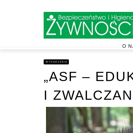
O N
WYDARZENIA
„ASF – EDU
I ZWALCZAN