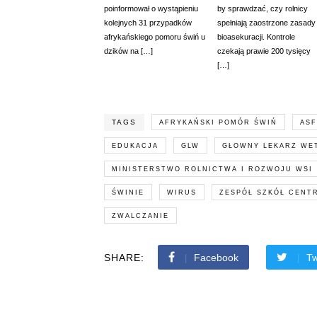
poinformował o wystąpieniu
by sprawdzać, czy rolnicy
kolejnych 31 przypadków
spełniają zaostrzone zasady
afrykańskiego pomoru świń u
bioasekuracji. Kontrole
dzików na […]
czekają prawie 200 tysięcy
[…]
TAGS
AFRYKAŃSKI POMÓR ŚWIŃ
ASF
EDUKACJA
GLW
GŁOWNY LEKARZ WE
MINISTERSTWO ROLNICTWA I ROZWOJU WSI
ŚWINIE
WIRUS
ZESPÓŁ SZKÓŁ CENT
ZWALCZANIE
SHARE:
Facebook
Tw