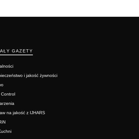
IAŁY GAZETY
alności
ieczeństwo i jakość żywności
wo
 Control
arzenia
aw na jakość z IJHARS
RiN
Kuchni