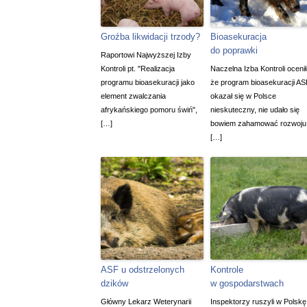
Groźba likwidacji trzody?
Bioasekuracja
do poprawki
Raportowi Najwyższej Izby
Kontroli pt. "Realizacja
Naczelna Izba Kontroli ocenił
programu bioasekuracji jako
że program bioasekuracji AS
element zwalczania
okazał się w Polsce
afrykańskiego pomoru świń",
nieskuteczny, nie udało się
[…]
bowiem zahamować rozwoju
[…]
ASF u odstrzelonych
Kontrole
dzików
w gospodarstwach
Główny Lekarz Weterynarii
Inspektorzy ruszyli w Polskę