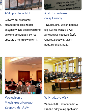
ASF pod lupą NIK
ASF to problem
całej Europy
Główny cel programu
a,
bioasekuracji nie został
- Na południu Włoch poddali
F
osiągnięty. Nie doprowadzono
się, już nie walczą z ASF,
bowiem do sytuacji, by na
zlikwidowali hodowle świń.
obszarze kontrolowanym […]
Choroba jest w krajach
nadbałtyckich, na […]
Posiedzenie
W Pradze o ASF
Międzyresortowego
W dniach 8-9 listopada br. w
Zespołu ds. ASF
,
Pradze odbyło się spotkanie