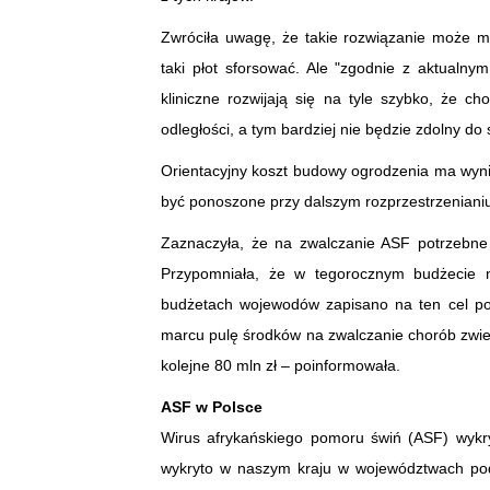
Zwróciła uwagę, że takie rozwiązanie może mi
taki płot sforsować. Ale "zgodnie z aktualn
kliniczne rozwijają się na tyle szybko, że c
odległości, a tym bardziej nie będzie zdolny do
Orientacyjny koszt budowy ogrodzenia ma wynieś
być ponoszone przy dalszym rozprzestrzenianiu
Zaznaczyła, że na zwalczanie ASF potrzebne 
Przypomniała, że w tegorocznym budżecie 
budżetach wojewodów zapisano na ten cel pon
marcu pulę środków na zwalczanie chorób zwierz
kolejne 80 mln zł – poinformowała.
ASF w Polsce
Wirus afrykańskiego pomoru świń (ASF) wykry
wykryto w naszym kraju w województwach pod