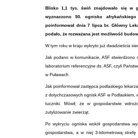
Blisko 1,1 tys. świń znajdowało się w 
wyznaczono 50. ognisko afrykańskieg
poinformował dnia 7 lipca br. Główny Leka
podało, że rozważana jest możliwość budow
W tym roku w kraju wykryto już dwadzieścia si
Jak podano w komunikacie, ASF stwierdzono 
laboratorium referencyjne ds. ASF, czyli Pańs
w Puławach.
Jak poinformował zastępca podlaskiego lekarza 
z dotychczasowych ognisk ASF w Podlaskiem, 
tuczniki. Mówił, że w gospodarstwie wdroż
zutylizowanie zwierząt.
Po wykryciu ogniska wokół gospodarstwa wyz
gospodarstwa, a w niej 3-kilometrową strefę