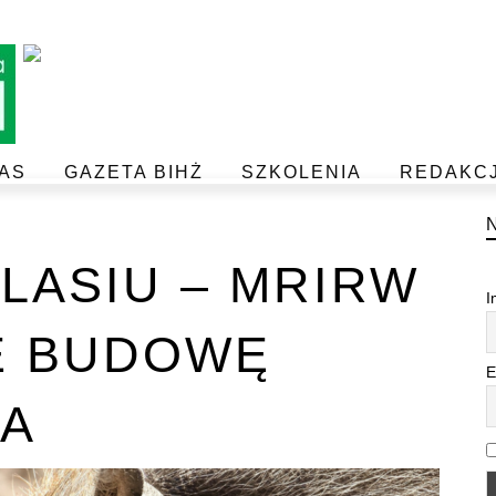
AS
GAZETA BIHŻ
SZKOLENIA
REDAKC
BEZPIECZEŃSTWO I JAKOŚĆ ŻYWNOŚCI
POSTAW NA JAKOŚĆ Z IJHARS
LASIU – MRIRW
I
E BUDOWĘ
E
A