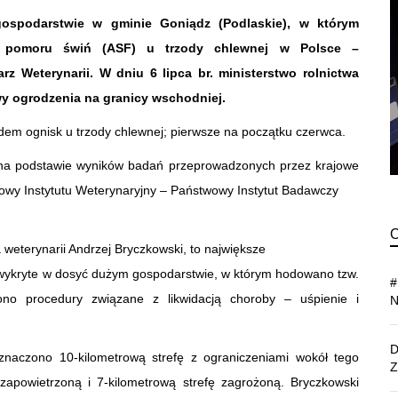
gospodarstwie w gminie Goniądz (Podlaskie), w którym
o pomoru świń (ASF) u trzody chlewnej w Polsce –
rz Weterynarii. W dniu 6 lipca br. ministerstwo rolnictwa
y ogrodzenia na granicy wschodniej.
edem ognisk u trzody chlewnej; pierwsze na początku czerwca.
na podstawie wyników badań przeprowadzonych przez krajowe
twowy Instytutu Weterynaryjny – Państwowy Instytut Badawczy
weterynarii Andrzej Bryczkowski, to największe
wykryte w dosyć dużym gospodarstwie, w którym hodowano tzw.
ono procedury związane z likwidacją choroby – uśpienie i
naczono 10-kilometrową strefę z ograniczeniami wokół tego
 zapowietrzoną i 7-kilometrową strefę zagrożoną. Bryczkowski