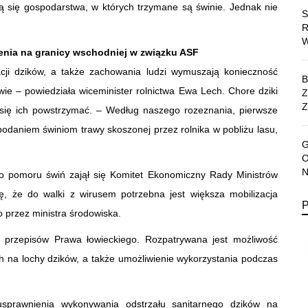
ują się gospodarstwa, w których trzymane są świnie. Jednak nie
enia na granicy wschodniej w związku ASF
acji dzików, a także zachowania ludzi wymuszają konieczność
ie – powiedziała wiceminister rolnictwa Ewa Lech. Chore dziki
Z
e się ich powstrzymać. – Według naszego rozeznania, pierwsze
daniem świniom trawy skoszonej przez rolnika w pobliżu lasu,
o pomoru świń zajął się Komitet Ekonomiczny Rady Ministrów
ę, że do walki z wirusem potrzebna jest większa mobilizacja
przez ministra środowiska.
 przepisów Prawa łowieckiego. Rozpatrywana jest możliwość
h na lochy dzików, a także umożliwienie wykorzystania podczas
sprawnienia wykonywania odstrzału sanitarnego dzików na