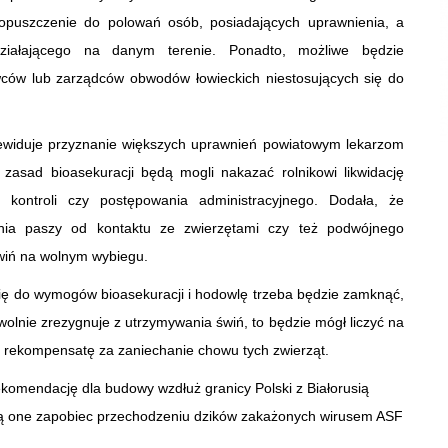
opuszczenie do polowań osób, posiadających uprawnienia, a
działającego na danym terenie. Ponadto, możliwe będzie
ców lub zarządców obwodów łowieckich niestosujących się do
zewiduje przyznanie większych uprawnień powiatowym lekarzom
a zasad bioasekuracji będą mogli nakazać rolnikowi likwidację
kontroli czy postępowania administracyjnego. Dodała, że
nia paszy od kontaktu ze zwierzętami czy też podwójnego
wiń na wolnym wybiegu.
je się do wymogów bioasekuracji i hodowlę trzeba będzie zamknąć,
wolnie zrezygnuje z utrzymywania świń, to będzie mógł liczyć na
na rekompensatę za zaniechanie chowu tych zwierząt.
komendację dla budowy wzdłuż granicy Polski z Białorusią
ją one zapobiec przechodzeniu dzików zakażonych wirusem ASF