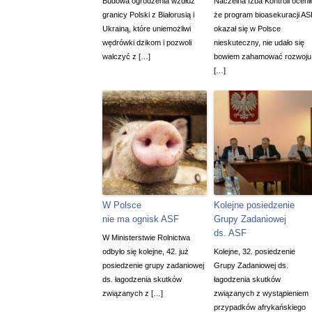
Budowa ogrodzenia wzdłuż
Naczelna Izba Kontroli ocenił
granicy Polski z Białorusią i
że program bioasekuracji AS
Ukrainą, które uniemożliwi
okazał się w Polsce
wędrówki dzikom i pozwoli
nieskuteczny, nie udało się
walczyć z […]
bowiem zahamować rozwoju
[…]
W Polsce
Kolejne posiedzenie
nie ma ognisk ASF
Grupy Zadaniowej
ds. ASF
W Ministerstwie Rolnictwa
odbyło się kolejne, 42. już
Kolejne, 32. posiedzenie
posiedzenie grupy zadaniowej
Grupy Zadaniowej ds.
ds. łagodzenia skutków
łagodzenia skutków
związanych z […]
związanych z wystąpieniem
przypadków afrykańskiego