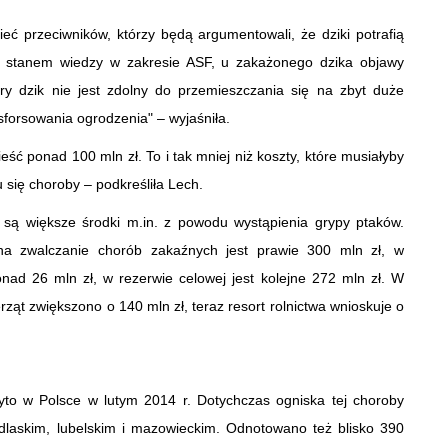
eć przeciwników, którzy będą argumentowali, że dziki potrafią
ym stanem wiedzy w zakresie ASF, u zakażonego dzika objawy
hory dzik nie jest zdolny do przemieszczania się na zbyt duże
 sforsowania ogrodzenia" – wyjaśniła.
ć ponad 100 mln zł. To i tak mniej niż koszty, które musiałyby
 się choroby – podkreśliła Lech.
są większe środki m.in. z powodu wystąpienia grypy ptaków.
na zwalczanie chorób zakaźnych jest prawie 300 mln zł, w
ad 26 mln zł, w rezerwie celowej jest kolejne 272 mln zł. W
ąt zwiększono o 140 mln zł, teraz resort rolnictwa wnioskuje o
to w Polsce w lutym 2014 r. Dotychczas ogniska tej choroby
laskim, lubelskim i mazowieckim. Odnotowano też blisko 390