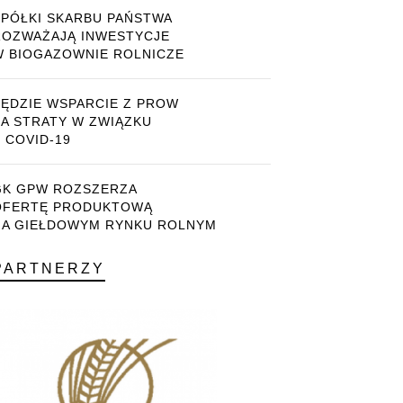
SPÓŁKI SKARBU PAŃSTWA
ROZWAŻAJĄ INWESTYCJE
W BIOGAZOWNIE ROLNICZE
BĘDZIE WSPARCIE Z PROW
ZA STRATY W ZWIĄZKU
 COVID-19
GK GPW ROZSZERZA
OFERTĘ PRODUKTOWĄ
NA GIEŁDOWYM RYNKU ROLNYM
PARTNERZY