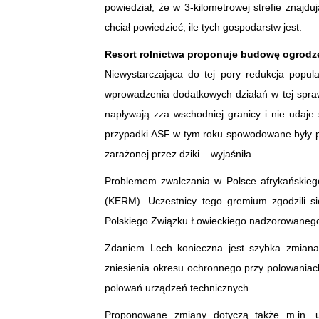
powiedział, że w 3-kilometrowej strefie znajd
chciał powiedzieć, ile tych gospodarstw jest.
Resort rolnictwa proponuje budowę ogrodz
Niewystarczająca do tej pory redukcja popul
wprowadzenia dodatkowych działań w tej spraw
napływają zza wschodniej granicy i nie udaj
przypadki ASF w tym roku spowodowane były po
zarażonej przez dziki – wyjaśniła.
Problemem zwalczania w Polsce afrykańskieg
(KERM). Uczestnicy tego gremium zgodzili si
Polskiego Związku Łowieckiego nadzorowanego 
Zdaniem Lech konieczna jest szybka zmiana
zniesienia okresu ochronnego przy polowaniac
polowań urządzeń technicznych.
Proponowane zmiany dotyczą także m.in. u