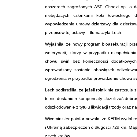
obszarach zagrożonych ASF. Chodzi np. o d
niebędących członkami koła łowieckiego 
wypowiedzenie umowy dzierżawy dla dzierżaw
przepisów tej ustawy – tłumaczyła Lech.
Wyjaśniła, że nowy program bioasekuracji pr
weterynarii, którzy w przypadku niespełniani
chowu świń bez konieczności dodatkowych 
wprowadzony zostanie obowiązek odizolowa
ogrodzenia w przypadku prowadzenie chowu ś
Lech podkreśliła, że jeżeli rolnik nie zastosu
to nie dostanie rekompensaty. Jeżeli zaś dobro
odszkodowanie z tytułu likwidacji trzody oraz 
Wiceminister poinformowała, że KERM wydał re
i Ukrainą zabezpieczeń o długości 729 km. Ma
z tych krajów.