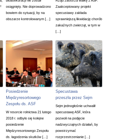
a,
bioasekuracji nie został
Rząd zaostrza walkę z ASF.
F
osiągnięty. Nie doprowadzono
Zaakceptowany projekt
bowiem do sytuacji, by na
specustawy zakłada
obszarze kontrolowanym […]
sprawniejszą likwidację chorób
zakaźnych zwierząt, w tym w
[…]
Posiedzenie
Specustawa
Międzyresortowego
przeszła przez Sejm
Zespołu ds. ASF
Sejm jednogłośnie uchwalił
W resorcie rolnictwa 21 lutego
specustawę ASF, która
2018 r. odbyło się kolejne
pozwoli na podjęcie
posiedzenie
nadzwyczajnych działań, by
Międzyresortowego Zespołu
powstrzymać
ds. łagodzenia skutków […]
rozprzestrzenianie […]