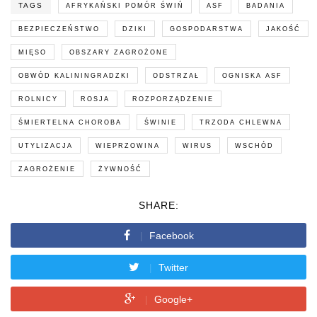
TAGS
AFRYKAŃSKI POMÓR ŚWIŃ
ASF
BADANIA
BEZPIECZEŃSTWO
DZIKI
GOSPODARSTWA
JAKOŚĆ
MIĘSO
OBSZARY ZAGROŻONE
OBWÓD KALININGRADZKI
ODSTRZAŁ
OGNISKA ASF
ROLNICY
ROSJA
ROZPORZĄDZENIE
ŚMIERTELNA CHOROBA
ŚWINIE
TRZODA CHLEWNA
UTYLIZACJA
WIEPRZOWINA
WIRUS
WSCHÓD
ZAGROŻENIE
ŻYWNOŚĆ
SHARE:
Facebook
Twitter
Google+