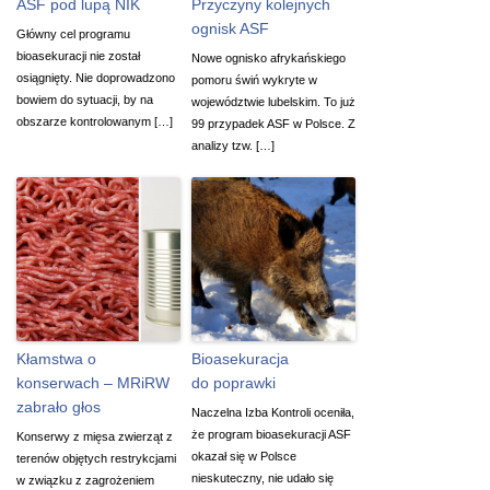
ASF pod lupą NIK
Przyczyny kolejnych
ognisk ASF
Główny cel programu
bioasekuracji nie został
Nowe ognisko afrykańskiego
osiągnięty. Nie doprowadzono
pomoru świń wykryte w
bowiem do sytuacji, by na
województwie lubelskim. To już
obszarze kontrolowanym […]
99 przypadek ASF w Polsce. Z
analizy tzw. […]
Kłamstwa o
Bioasekuracja
konserwach – MRiRW
do poprawki
zabrało głos
Naczelna Izba Kontroli oceniła,
że program bioasekuracji ASF
Konserwy z mięsa zwierząt z
okazał się w Polsce
terenów objętych restrykcjami
nieskuteczny, nie udało się
w związku z zagrożeniem