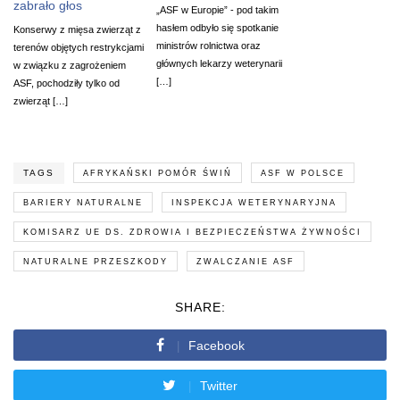
zabrało głos
„ASF w Europie” - pod takim
hasłem odbyło się spotkanie
Konserwy z mięsa zwierząt z
ministrów rolnictwa oraz
terenów objętych restrykcjami
głównych lekarzy weterynarii
w związku z zagrożeniem
[…]
ASF, pochodziły tylko od
zwierząt […]
TAGS
AFRYKAŃSKI POMÓR ŚWIŃ
ASF W POLSCE
BARIERY NATURALNE
INSPEKCJA WETERYNARYJNA
KOMISARZ UE DS. ZDROWIA I BEZPIECZEŃSTWA ŻYWNOŚCI
NATURALNE PRZESZKODY
ZWALCZANIE ASF
SHARE:
Facebook
Twitter