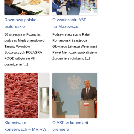
Rozmowy polsko-
O zwalczaniu ASF
białoruskie
na Mazowszu
30 września w Poznaniu,
Podsekretarz stanu Rafał
podczas Międzynarodowych
Romanowski i zastępca
Targów Wyrobów
Głównego Lekarza Weterynarii
Spożywczych POLAGRA
Paweł Niemczuk spotkali się w
FOOD odbyło się VIII
Żurominie z rolnikami, […]
posiedzenie […]
Kłamstwa o
O ASF w kancelarii
konserwach – MRiRW
premiera