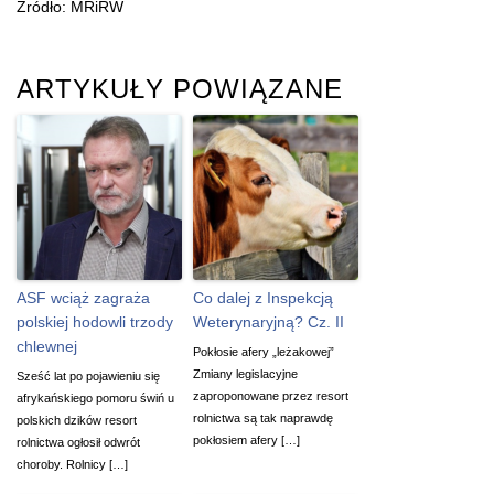
Źródło: MRiRW
ARTYKUŁY POWIĄZANE
ASF wciąż zagraża
Co dalej z Inspekcją
polskiej hodowli trzody
Weterynaryjną? Cz. II
chlewnej
Pokłosie afery „leżakowej”
Zmiany legislacyjne
Sześć lat po pojawieniu się
zaproponowane przez resort
afrykańskiego pomoru świń u
rolnictwa są tak naprawdę
polskich dzików resort
pokłosiem afery […]
rolnictwa ogłosił odwrót
choroby. Rolnicy […]