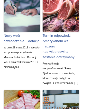
Nowy wzór
Termin odpowiedzi
oświadczenia – dotacje
Amerykanom ws.
nadzoru
W dniu 29 maja 2019 r. weszło
nad wieprzowiną
w życie rozporządzenie
zostanie dotrzymany
Ministra Rolnictwa i Rozwoju
Wsi z dnia 23 kwietnia 2019 r.
Polska 8 maja
zmieniające […]
ma poinformować Stany
Zjednoczone o działaniach,
które zostały podjęte w
związku z zastrzeżeniami […]