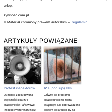
urlop.
zywnosc.com.pl
© Materiał chroniony prawem autorskim –
regulamin
ARTYKUŁY POWIĄZANE
Protest inspektorów
ASF pod lupą NIK
26 marca zdecydowana
Główny cel programu
większość lekarzy i
bioasekuracji nie został
pracowników Państwowej
osiągnięty. Nie doprowadzono
Inspekcji Weterynaryjnej z
bowiem do sytuacji, by na