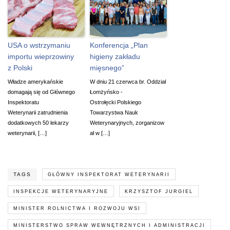
USA o wstrzymaniu
Konferencja „Plan
importu wieprzowiny
higieny zakładu
z Polski
mięsnego”
Władze amerykańskie
W dniu 21 czerwca br. Oddział
domagają się od Głównego
Łomżyńsko -
Inspektoratu
Ostrołęcki Polskiego
Weterynarii zatrudnienia
Towarzystwa Nauk
dodatkowych 50 lekarzy
Weterynaryjnych, zorganizow
weterynarii, […]
ał w […]
TAGS
GŁÓWNY INSPEKTORAT WETERYNARII
INSPEKCJE WETERYNARYJNE
KRZYSZTOF JURGIEL
MINISTER ROLNICTWA I ROZWOJU WSI
MINISTERSTWO SPRAW WEWNĘTRZNYCH I ADMINISTRACJI