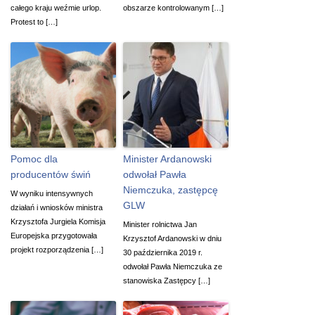
całego kraju weźmie urlop.
obszarze kontrolowanym […]
Protest to […]
Pomoc dla
Minister Ardanowski
producentów świń
odwołał Pawła
Niemczuka, zastępcę
W wyniku intensywnych
GLW
działań i wniosków ministra
Krzysztofa Jurgiela Komisja
Minister rolnictwa Jan
Europejska przygotowała
Krzysztof Ardanowski w dniu
projekt rozporządzenia […]
30 października 2019 r.
odwołał Pawła Niemczuka ze
stanowiska Zastępcy […]