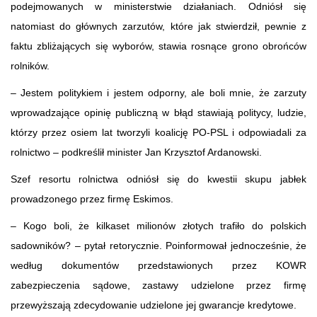
podejmowanych w ministerstwie działaniach. Odniósł się
natomiast do głównych zarzutów, które jak stwierdził, pewnie z
faktu zbliżających się wyborów, stawia rosnące grono obrońców
rolników.
– Jestem politykiem i jestem odporny, ale boli mnie, że zarzuty
wprowadzające opinię publiczną w błąd stawiają politycy, ludzie,
którzy przez osiem lat tworzyli koalicję PO-PSL i odpowiadali za
rolnictwo – podkreślił minister Jan Krzysztof Ardanowski.
Szef resortu rolnictwa odniósł się do kwestii skupu jabłek
prowadzonego przez firmę Eskimos.
– Kogo boli, że kilkaset milionów złotych trafiło do polskich
sadowników? – pytał retorycznie. Poinformował jednocześnie, że
według dokumentów przedstawionych przez KOWR
zabezpieczenia sądowe, zastawy udzielone przez firmę
przewyższają zdecydowanie udzielone jej gwarancje kredytowe.