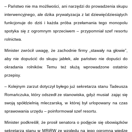
– Państwo nie ma możliwości, ani narzędzi do prowadzenia skupu
interwencyjnego, ale dzika prywatyzacja z lat dziewięćdziesiątych
funkcjonuje do dziś i każda próba przełamania tego monopolu
spotyka się z ogromnym sprzeciwem – przypomniał szef resortu
rolnictwa.
Minister zwrócił uwagę, że zachodnie firmy „stawały na głowie”,
aby nie dopuścić do skupu jabłek, ale państwo nie dopuści do
okradania rolników. Temu też służą wprowadzone ostatnio
przepisy.
– Kolejnym zarzut dotyczył byłego już sekretarza stanu Tadeusza
Romańczuka, który odszedł ze stanowiska, gdyż musiał zając się
swoją spółdzielnią mleczarską, w której był urlopowany na czas
sprawowania urzędu – poinformował szef resortu.
Minister podkreślił, że prosił senatora o podjęcie się obowiązków
sekretarza stanu w MRiRW ze względu na jego ogromną wiedzę