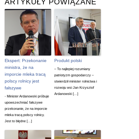
ARTYKUŁY POWIĄZANE
Ekspert: Przekonanie
Produkt polski
ministra, że na
– To najlepiej rozumiany
imporcie mleka tracą
patriotyzm gospodarczy –
polscy rolnicy jest
stwierdził minister rolnictwa i
fałszywe
rozwoju wsi Jan Krzysztof
Ardanowski […]
- Minister Ardanowski próbuje
upowszechniać fałszywe
przekonanie, że na imporcie
mleka tracą polscy rolnicy.
Jest to błędne […]