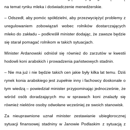
na temat rynku mleka i doświadczenie menedżerskie.
– Odszedł, aby pomóc spółdzielni, aby przezwyciężyć problemy z
uregulowaniem zobowiązań wobec rolników dostarczających
mleko do zakładu – podkreślił minister dodając, że zawsze będzie
się starał pomagać rolnikom w takich sytuacjach.
Minister Ardanowski odniósł się również do zarzutów w kwestii
hodowli koni arabskich i prowadzenia państwowych stadnin.
– Nie ma już i nie będzie takich cen jakie były kilka lat temu. Dziś
rynek konia arabskiego jest zupełnie inny i fachowcy doskonale o
tym wiedzą – powiedział minister przypominając jednocześnie, że
wśród osób doradzających mu w sprawach koni znalazły się
również niektóre osoby odwołane wcześniej ze swoich stanowisk.
Za nieuprawnione uznał minister zestawianie ubiegłorocznej
sytuacji finansowej stadniny w Janowie Podlaskim z sytuacją z