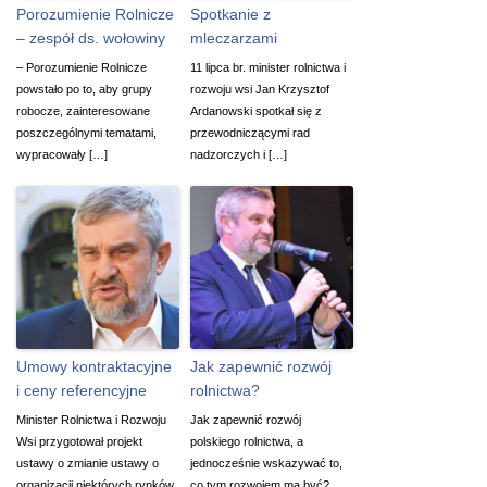
Porozumienie Rolnicze
Spotkanie z
– zespół ds. wołowiny
mleczarzami
– Porozumienie Rolnicze
11 lipca br. minister rolnictwa i
powstało po to, aby grupy
rozwoju wsi Jan Krzysztof
robocze, zainteresowane
Ardanowski spotkał się z
poszczególnymi tematami,
przewodniczącymi rad
wypracowały […]
nadzorczych i […]
Umowy kontraktacyjne
Jak zapewnić rozwój
i ceny referencyjne
rolnictwa?
Minister Rolnictwa i Rozwoju
Jak zapewnić rozwój
Wsi przygotował projekt
polskiego rolnictwa, a
ustawy o zmianie ustawy o
jednocześnie wskazywać to,
organizacji niektórych rynków
co tym rozwojem ma być?