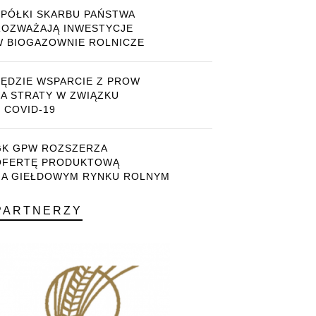
SPÓŁKI SKARBU PAŃSTWA
ROZWAŻAJĄ INWESTYCJE
W BIOGAZOWNIE ROLNICZE
BĘDZIE WSPARCIE Z PROW
ZA STRATY W ZWIĄZKU
 COVID-19
GK GPW ROZSZERZA
OFERTĘ PRODUKTOWĄ
NA GIEŁDOWYM RYNKU ROLNYM
PARTNERZY