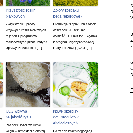
Przyszłość roślin
Zbiory rzepaku
białkowych
będą rekordowe?
Zwiększenie uprawy
Produkcja rzepaku na świecie
krajowych roślin białkowych -
w sezonie 2018/19 ma
to jeden z programów
wynieść 74,7 mln ton – wynika
realizowanych przez Instytut
z prognoz Międzynarodowej
Z
Uprawy, Nawożenia i […]
Rady Zbożowej (IGC). […]
CO2 wpływa
Nowe przepisy
na jakość ryżu
dot. produktów
ny
ekologicznych
Rosnące ilości dwutlenku
węgla w atmosferze obniżą
Po trzech latach negocjacji,