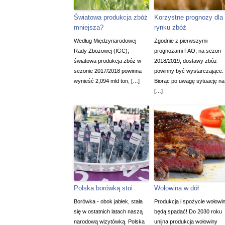
Światowa produkcja zbóż
Korzystne prognozy dla
mniejsza?
rynku zbóż
Według Międzynarodowej
Zgodnie z pierwszymi
Rady Zbożowej (IGC),
prognozami FAO, na sezon
światowa produkcja zbóż w
2018/2019, dostawy zbóż
sezonie 2017/2018 powinna
powinny być wystarczające.
wynieść 2,094 mld ton, […]
Biorąc po uwagę sytuację na
[…]
Polska borówką stoi
Wołowina w dół
Borówka - obok jabłek, stała
Produkcja i spożycie wołowi
się w ostatnich latach naszą
będą spadać! Do 2030 roku
narodową wizytówką. Polska
unijna produkcja wołowiny