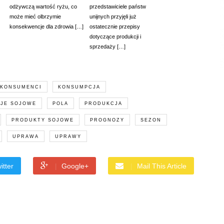
odżywczą wartość ryżu, co
przedstawiciele państw
może mieć olbrzymie
unijnych przyjęli już
konsekwencje dla zdrowia […]
ostatecznie przepisy
dotyczące produkcji i
sprzedaży […]
KONSUMENCI
KONSUMPCJA
JE SOJOWE
POLA
PRODUKCJA
PRODUKTY SOJOWE
PROGNOZY
SEZON
UPRAWA
UPRAWY
itter
Google+
Mail This Article