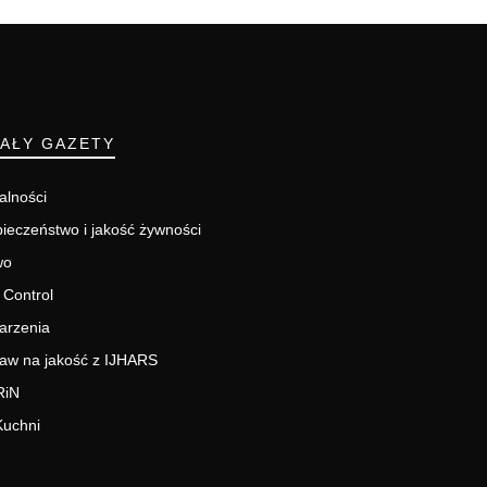
IAŁY GAZETY
alności
ieczeństwo i jakość żywności
wo
 Control
arzenia
aw na jakość z IJHARS
RiN
Kuchni