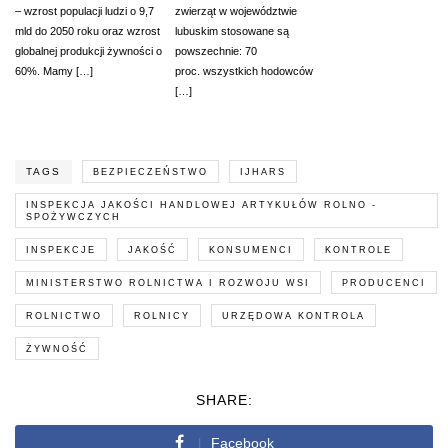
– wzrost populacji ludzi o 9,7
zwierząt w województwie
mld do 2050 roku oraz wzrost
lubuskim stosowane są
globalnej produkcji żywności o
powszechnie: 70
60%. Mamy […]
proc. wszystkich hodowców
[…]
TAGS
BEZPIECZEŃSTWO
IJHARS
INSPEKCJA JAKOŚCI HANDLOWEJ ARTYKUŁÓW ROLNO -
SPOŻYWCZYCH
INSPEKCJE
JAKOŚĆ
KONSUMENCI
KONTROLE
MINISTERSTWO ROLNICTWA I ROZWOJU WSI
PRODUCENCI
ROLNICTWO
ROLNICY
URZĘDOWA KONTROLA
ŻYWNOŚĆ
SHARE:
Facebook