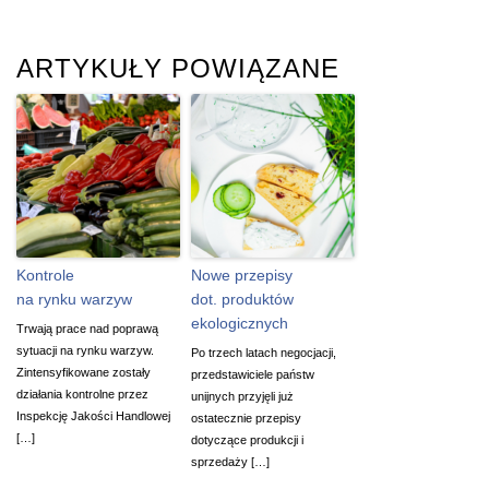
ARTYKUŁY POWIĄZANE
Kontrole
Nowe przepisy
na rynku warzyw
dot. produktów
ekologicznych
Trwają prace nad poprawą
sytuacji na rynku warzyw.
Po trzech latach negocjacji,
Zintensyfikowane zostały
przedstawiciele państw
działania kontrolne przez
unijnych przyjęli już
Inspekcję Jakości Handlowej
ostatecznie przepisy
[…]
dotyczące produkcji i
sprzedaży […]