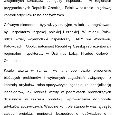
wzajemnych kontaktów pomiędzy inspektorami w regionach
przygranicznych Republiki Czeskiej i Polski w zakresie urzędowej
kontroli artykułów rolno-spożywczych.
Głównym elementem były wizyty studyjne, w które zaangażowani
byli inspektorzy Inspekcji polskiej i czeskiej. W imieniu Polski
udział wzięły wojewódzkie inspektoraty JHARS we Wrocławiu,
Katowicach i Opolu, natomiast Republikę Czeską reprezentowały
regionalne inspektoraty w Ústí nad Łabą, Hradec Králové i
Ołomuniec.
Każda wizyta w ramach wymiany obejmowała omówienie
bieżących problemów i wybranych zagadnień związanych z
kontrolą artykułów rolno-spożywczych zgodnie ze specjalizacją
inspektorów, jak również wizyty w podmiotach prowadzących
działalność w zakresie produkcji, wprowadzania do obrotu
artykułów spożywczych. Wspólne kontrole stanowiły ważną część
całego projektu, ponieważ bezpośrednie doświadczenie i