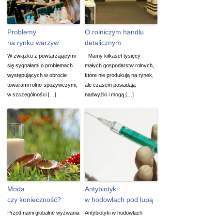
Problemy
O rolniczym handlu
na rynku warzyw
detalicznym
W związku z powtarzającymi
- Mamy kilkaset tysięcy
się sygnałami o problemach
małych gospodarstw rolnych,
występujących w obrocie
które nie produkują na rynek,
towarami rolno-spożywczymi,
ale czasem posiadają
w szczególności […]
nadwyżki i mogą […]
Moda
Antybiotyki
czy konieczność?
w hodowlach pod lupą
Przed nami globalne wyzwania
Antybiotyki w hodowlach