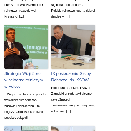
efekty – powiedział minister
się polska gospodarka.
rolnictwa i rozwoju wsi
Polskie rolnictwo jest na dobrej
Krzysztof […]
drodze – […]
Strategia Wizji Zero
IX posiedzenie Grupy
w sektorze rolniczym
Roboczej ds. KSOW
w Polsce
Podsekretarz stanu Ryszard
Zarudzki przedstawił główne
− Wizja Zero to szereg działań
cele „Strategii
wokół bezpieczeństwa,
zrównoważonego rozwoju wsi,
zdrowia i dobrostanu. Do
rolnictwa i […]
międzynarodowej kampanii
popularyzującej […]