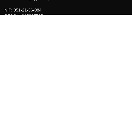
NIP: 951-21-36-084
REGON: 015897725
INFORMACJE
Regulamin
Polityka Cookies
DZIAŁY GAZETY
Aktualności
Bezpieczeństwo i jakość żywności
Prawo
Pest Control
Wydarzenia