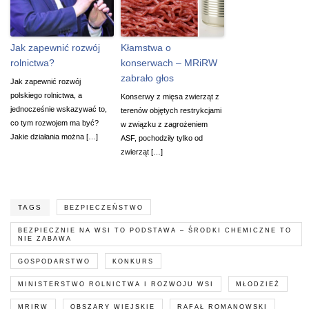
Jak zapewnić rozwój
Kłamstwa o
rolnictwa?
konserwach – MRiRW
zabrało głos
Jak zapewnić rozwój
polskiego rolnictwa, a
Konserwy z mięsa zwierząt z
jednocześnie wskazywać to,
terenów objętych restrykcjami
co tym rozwojem ma być?
w związku z zagrożeniem
Jakie działania można […]
ASF, pochodziły tylko od
zwierząt […]
TAGS
BEZPIECZEŃSTWO
BEZPIECZNIE NA WSI TO PODSTAWA – ŚRODKI CHEMICZNE TO
NIE ZABAWA
GOSPODARSTWO
KONKURS
MINISTERSTWO ROLNICTWA I ROZWOJU WSI
MŁODZIEŻ
MRIRW
OBSZARY WIEJSKIE
RAFAŁ ROMANOWSKI