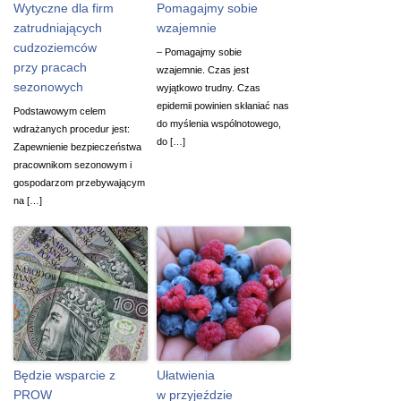
Wytyczne dla firm
Pomagajmy sobie
zatrudniających
wzajemnie
cudzoziemców
– Pomagajmy sobie
przy pracach
wzajemnie. Czas jest
sezonowych
wyjątkowo trudny. Czas
epidemii powinien skłaniać nas
Podstawowym celem
do myślenia wspólnotowego,
wdrażanych procedur jest:
do […]
Zapewnienie bezpieczeństwa
pracownikom sezonowym i
gospodarzom przebywającym
na […]
Będzie wsparcie z
Ułatwienia
PROW
w przyjeździe