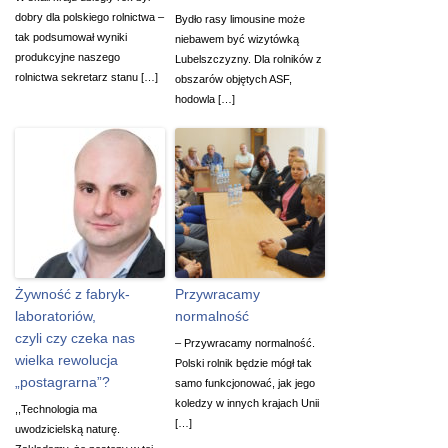
dobry dla polskiego rolnictwa –
Bydło rasy limousine może
tak podsumował wyniki
niebawem być wizytówką
produkcyjne naszego
Lubelszczyzny. Dla rolników z
rolnictwa sekretarz stanu […]
obszarów objętych ASF,
hodowla […]
Żywność z fabryk-
Przywracamy
laboratoriów,
normalność
czyli czy czeka nas
– Przywracamy normalność.
wielka rewolucja
Polski rolnik będzie mógł tak
„postagrarna”?
samo funkcjonować, jak jego
koledzy w innych krajach Unii
,,Technologia ma
[…]
uwodzicielską naturę.