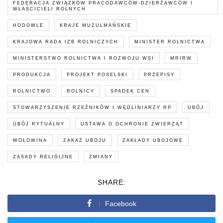
FEDERACJA ZWIĄZKÓW PRACODAWCÓW-DZIERŻAWCÓW I
WŁAŚCICIELI ROLNYCH
HODOWLE
KRAJE MUZUŁMAŃSKIE
KRAJOWA RADA IZB ROLNICZYCH
MINISTER ROLNICTWA
MINISTERSTWO ROLNICTWA I ROZWOJU WSI
MRIRW
PRODUKCJA
PROJEKT POSELSKI
PRZEPISY
ROLNICTWO
ROLNICY
SPADEK CEN
STOWARZYSZENIE RZEŹNIKÓW I WĘDLINIARZY RP
UBÓJ
UBÓJ RYTUALNY
USTAWA O OCHRONIE ZWIERZĄT
WOŁOWINA
ZAKAZ UBOJU
ZAKŁADY UBOJOWE
ZASADY RELIGIJNE
ZMIANY
SHARE:
Facebook