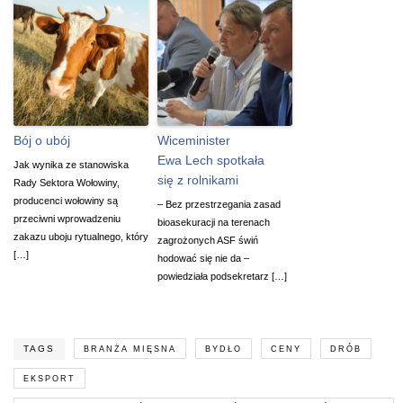
Bój o ubój
Wiceminister
Ewa Lech spotkała
Jak wynika ze stanowiska
się z rolnikami
Rady Sektora Wołowiny,
producenci wołowiny są
– Bez przestrzegania zasad
przeciwni wprowadzeniu
bioasekuracji na terenach
zakazu uboju rytualnego, który
zagrożonych ASF świń
[…]
hodować się nie da –
powiedziała podsekretarz […]
TAGS
BRANŻA MIĘSNA
BYDŁO
CENY
DRÓB
EKSPORT