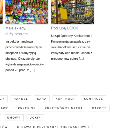
Małe sklepy,
Pod lupą UOKiK
duży problem
Urząd Ochrony Konkurencji i
Inspekcja handlowa
Konsumenta sprawdza, czy
przeprowadziła kontrolę w
sieci handlowe sztucznie nie
sklepach z tradycyjną
zawyżały cen masła. Jeden z
obsługą. Okazało się, że
producentów cukru […]
wykryła nieprawidłowości w
ponad 78 proc. z […]
CY
HANDEL
KARA
KONTROLA
KONTROLE
RAWO
PRZEPISY
PRZETWÓRCY MLEKA
RAPORT
UMOWY
UOKIK
NTÓW
USTAWA O PRZEWADZE KONTRAKTOWEJ