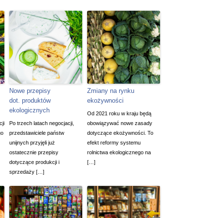
Nowe przepisy
Zmiany na rynku
dot. produktów
ekożywności
ekologicznych
Od 2021 roku w kraju będą
ji
Po trzech latach negocjacji,
obowiązywać nowe zasady
go
przedstawiciele państw
dotyczące ekożywności. To
unijnych przyjęli już
efekt reformy systemu
ostatecznie przepisy
rolnictwa ekologicznego na
dotyczące produkcji i
[…]
sprzedaży […]