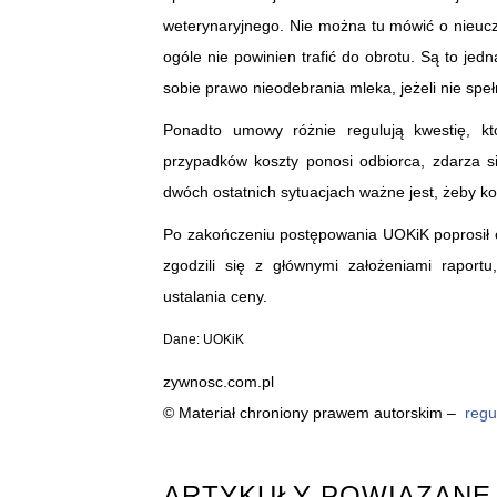
weterynaryjnego. Nie można tu mówić o nieucz
ogóle nie powinien trafić do obrotu. Są to jed
sobie prawo nieodebrania mleka, jeżeli nie sp
Ponadto umowy różnie regulują kwestię, kt
przypadków koszty ponosi odbiorca, zdarza s
dwóch ostatnich sytuacjach ważne jest, żeby ko
Po zakończeniu postępowania UOKiK poprosił o
zgodzili się z głównymi założeniami raportu
ustalania ceny.
Dane: UOKiK
zywnosc.com.pl
© Materiał chroniony prawem autorskim –
regu
ARTYKUŁY POWIĄZANE