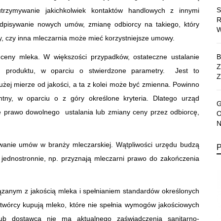
rzymywanie jakichkolwiek kontaktów handlowych z innymi
dpisywanie nowych umów, zmianę odbiorcy na takiego, który
y, czy inna mleczarnia może mieć korzystniejsze umowy.
 ceny mleka. W większości przypadków, ostateczne ustalanie
u produktu, w oparciu o stwierdzone parametry. Jest to
Z
żej mierze od jakości, a ta z kolei może być zmienna. Powinno
tny, w oparciu o z góry określone kryteria. Dlatego urząd
 prawo dowolnego ustalania lub zmiany ceny przez odbiorcę,
zywanie umów w branży mleczarskiej. Wątpliwości urzędu budzą
ę jednostronnie, np. przyznają mleczarni prawo do zakończenia
zanym z jakością mleka i spełnianiem standardów określonych
zetwórcy kupują mleko, które nie spełnia wymogów jakościowych
ub dostawca nie ma aktualnego zaświadczenia sanitarno-