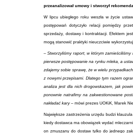
przeanalizował umowy i stworzył rekomendac
W lipcu ubiegłego roku weszła w życie usta
postępowań dotyczyło relacji pomiędzy prz
sprzedaży, dostawy i kontraktacji. Efektem jes
mogą stanowić praktyki nieuczciwie wykorzyst
–
Stworzyliśmy raport, w którym zamieściliśm
pierwsze postępowanie na rynku mleka, a usta
zdajemy sobie sprawę, że w wielu przypadkach p
z nowymi przepisami. Dlatego tym razem ogra
analiza jest dla nich drogowskazem, jak powin
ponownie natrafimy na zakwestionowane pos
nakładać kary
– mówi prezes UOKiK, Marek Nie
Największe zastrzeżenia urzędu budzi klauzula
kiedy dostawca ma obowiązek wydać mleczarni
on zmuszany do dostaw tylko do jednego zakła