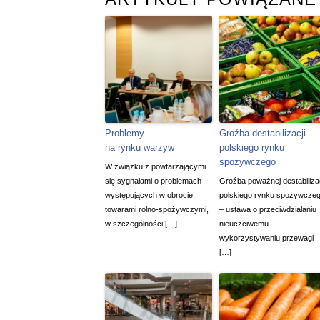
Problemy
Groźba destabilizacji
na rynku warzyw
polskiego rynku
spożywczego
W związku z powtarzającymi
się sygnałami o problemach
Groźba poważnej destabilizac
występujących w obrocie
polskiego rynku spożywcze
towarami rolno-spożywczymi,
– ustawa o przeciwdziałaniu
w szczególności […]
nieuczciwemu
wykorzystywaniu przewagi
[…]