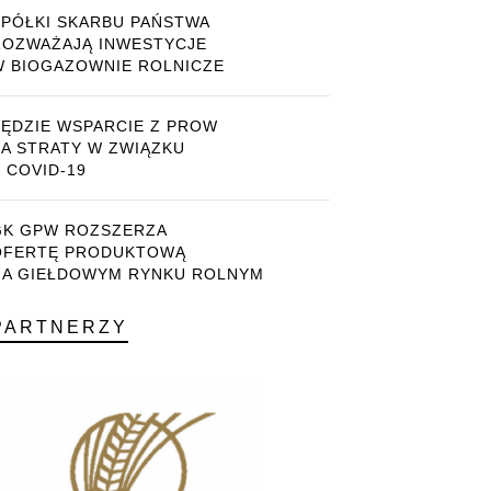
SPÓŁKI SKARBU PAŃSTWA
ROZWAŻAJĄ INWESTYCJE
W BIOGAZOWNIE ROLNICZE
BĘDZIE WSPARCIE Z PROW
ZA STRATY W ZWIĄZKU
 COVID-19
GK GPW ROZSZERZA
OFERTĘ PRODUKTOWĄ
NA GIEŁDOWYM RYNKU ROLNYM
PARTNERZY