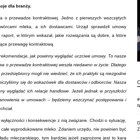
je dla branży.
wa o przewadze kontraktowej. Jedno z pierwszych wszczętych
etwórcami mleka, a ich dostawcami. Urząd sprawdził umowy
t raport, w którym wskazał, jakie rozwiązania są dobre, a które
ujące przewagę kontraktową.
y rekomendacje, jak powinny wyglądać uczciwe umowy. To nasze
wa o przewadze kontraktowej weszła niedawno w życie. Dlatego
rzedsiębiorcy mogli nie wiedzieć, że ich praktyki są niezgodne
niczyliśmy się do wskazówek dla dostawców i odbiorców. Nasza
ny wyglądać ich relacje handlowe. Jeżeli jednak w przyszłości
tanowienia w umowach – będziemy wszczynać postępowania i
chciał.
 wyłączności i konsekwencje z nią związane. Chodzi o sytuację,
 całe wyprodukowane mleko. Zdaniem urzędu, nie powinien być
du mleczarskiego, tym bardziej jeżeli zagrożone jest to karą