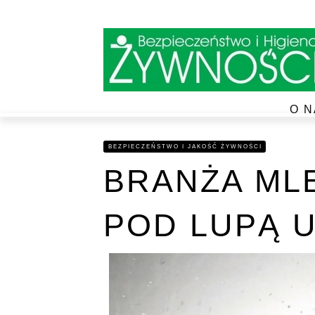
O N
BEZPIECZEŃSTWO I JAKOŚĆ ŻYWNOŚCI
BRANŻA ML
POD LUPĄ 