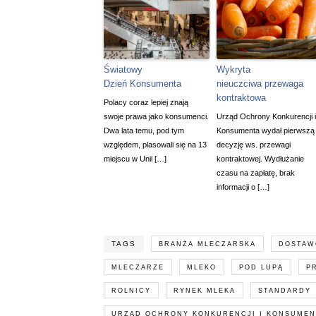
Światowy
Wykryta
Dzień Konsumenta
nieuczciwa przewaga
kontraktowa
Polacy coraz lepiej znają
swoje prawa jako konsumenci.
Urząd Ochrony Konkurencji i
Dwa lata temu, pod tym
Konsumenta wydał pierwszą
względem, plasowali się na 13
decyzję ws. przewagi
miejscu w Unii […]
kontraktowej. Wydłużanie
czasu na zapłatę, brak
informacji o […]
TAGS
BRANŻA MLECZARSKA
DOSTAW
MLECZARZE
MLEKO
POD LUPĄ
P
ROLNICY
RYNEK MLEKA
STANDARDY
URZĄD OCHRONY KONKURENCJI I KONSUME