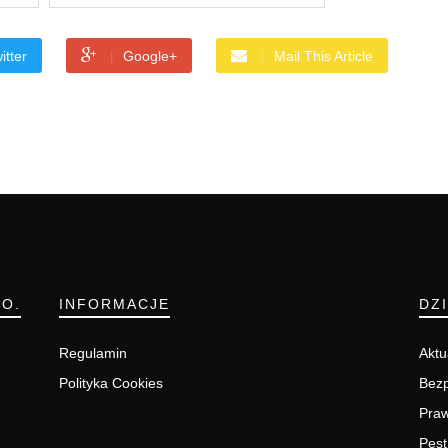
itter
Google+
Mail This Article
.O.
INFORMACJE
DZ
Regulamin
Aktu
Polityka Cookies
Bezp
Pra
Pest