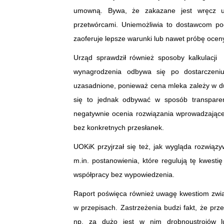
umowną. Bywa, że zakazane jest wręcz ut
przetwórcami. Uniemożliwia to dostawcom po
zaoferuje lepsze warunki lub nawet próbę ocen
Urząd sprawdził również sposoby kalkulacji
wynagrodzenia odbywa się po dostarczeni
uzasadnione, ponieważ cena mleka zależy w du
się to jednak odbywać w sposób transparen
negatywnie ocenia rozwiązania wprowadzające
bez konkretnych przesłanek.
UOKiK przyjrzał się też, jak wygląda rozwią
m.in. postanowienia, które regulują tę kwesti
współpracy bez wypowiedzenia.
Raport poświęca również uwagę kwestiom zwią
w przepisach. Zastrzeżenia budzi fakt, że pr
np. za dużo jest w nim drobnoustrojów l