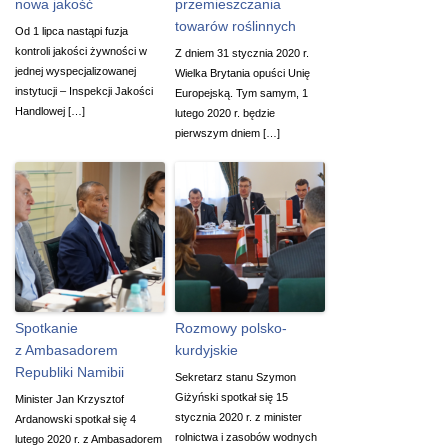
nowa jakość
przemieszczania
towarów roślinnych
Od 1 lipca nastąpi fuzja
kontroli jakości żywności w
Z dniem 31 stycznia 2020 r.
jednej wyspecjalizowanej
Wielka Brytania opuści Unię
instytucji – Inspekcji Jakości
Europejską. Tym samym, 1
Handlowej […]
lutego 2020 r. będzie
pierwszym dniem […]
Spotkanie
Rozmowy polsko-
z Ambasadorem
kurdyjskie
Republiki Namibii
Sekretarz stanu Szymon
Giżyński spotkał się 15
Minister Jan Krzysztof
stycznia 2020 r. z minister
Ardanowski spotkał się 4
rolnictwa i zasobów wodnych
lutego 2020 r. z Ambasadorem