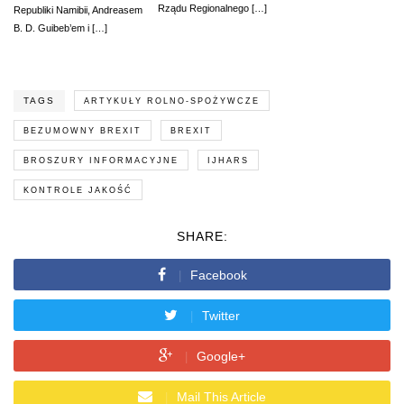
Rządu Regionalnego […]
Republiki Namibii, Andreasem
B. D. Guibeb’em i […]
TAGS
ARTYKUŁY ROLNO-SPOŻYWCZE
BEZUMOWNY BREXIT
BREXIT
BROSZURY INFORMACYJNE
IJHARS
KONTROLE JAKOŚĆ
SHARE:
Facebook
Twitter
Google+
Mail This Article