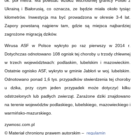
ok. pół metra. Ma powstać wzdłuż wschodniej granicy Polski z
Ukrainą i Białorusią, co oznacza, ze będzie miała około tysiąc
kilometrów. Inwestycja ma być prowadzona w okresie 3-4 lat.
Zapory powstaną najpierw tam, gdzie są miejsca najbardziej
zagrożone migracją dzików.
Wirusa ASF w Polsce wykryto po raz pierwszy w 2014 r.
Dotychczas odnotowano 108 ognisk tej choroby u trzody chlewnej
w trzech województwach: podlaskim, lubelskim i mazowieckim.
Ostatnie ognisko ASF, wykryto w gminie Jabłoń w woj. lubelskim.
Odnotowano ponad 1,6 tys. przypadków stwierdzenia tej choroby
u dzika, przy czym jeden przypadek może dotyczyć kilku
odstrzelonych lub padłych zwierząt. Zarażone dziki znajdowano
na terenie województw podlaskiego, lubelskiego, mazowieckiego i
warmińsko-mazurskiego.
zywnosc.com.pl
© Materiał chroniony prawem autorskim –
regulamin