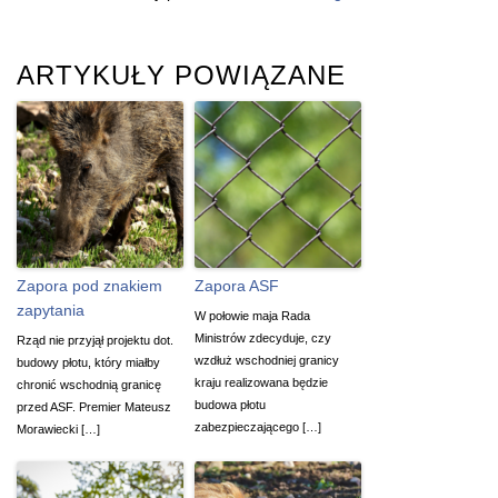
ARTYKUŁY POWIĄZANE
Zapora pod znakiem
Zapora ASF
zapytania
W połowie maja Rada
Ministrów zdecyduje, czy
Rząd nie przyjął projektu dot.
wzdłuż wschodniej granicy
budowy płotu, który miałby
kraju realizowana będzie
chronić wschodnią granicę
budowa płotu
przed ASF. Premier Mateusz
zabezpieczającego […]
Morawiecki […]