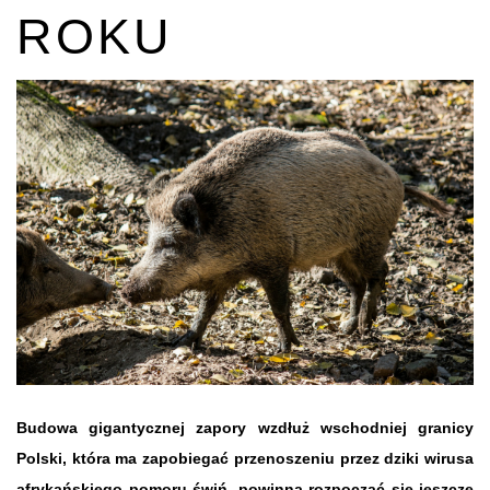
ROKU
Budowa gigantycznej zapory wzdłuż wschodniej granicy
Polski, która ma zapobiegać przenoszeniu przez dziki wirusa
afrykańskiego pomoru świń, powinna rozpocząć się jeszcze