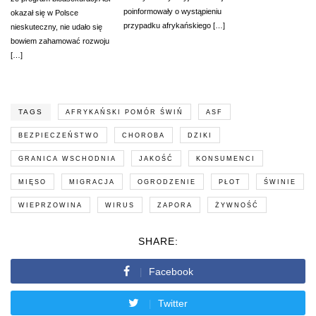
poinformowały o wystąpieniu
okazał się w Polsce
przypadku afrykańskiego […]
nieskuteczny, nie udało się
bowiem zahamować rozwoju
[…]
TAGS
AFRYKAŃSKI POMÓR ŚWIŃ
ASF
BEZPIECZEŃSTWO
CHOROBA
DZIKI
GRANICA WSCHODNIA
JAKOŚĆ
KONSUMENCI
MIĘSO
MIGRACJA
OGRODZENIE
PŁOT
ŚWINIE
WIEPRZOWINA
WIRUS
ZAPORA
ŻYWNOŚĆ
SHARE:
Facebook
Twitter