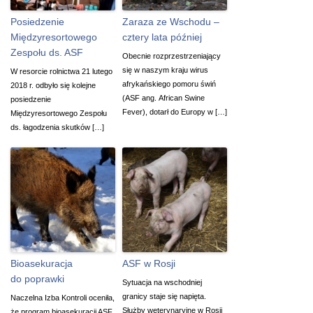
Posiedzenie
Zaraza ze Wschodu –
Międzyresortowego
cztery lata później
Zespołu ds. ASF
Obecnie rozprzestrzeniający
się w naszym kraju wirus
W resorcie rolnictwa 21 lutego
afrykańskiego pomoru świń
2018 r. odbyło się kolejne
(ASF ang. African Swine
posiedzenie
Fever), dotarł do Europy w […]
Międzyresortowego Zespołu
ds. łagodzenia skutków […]
Bioasekuracja
ASF w Rosji
do poprawki
Sytuacja na wschodniej
granicy staje się napięta.
Naczelna Izba Kontroli oceniła,
Służby weterynaryjne w Rosji
że program bioasekuracji ASF