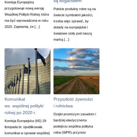
są bogactwem
Komisja Europejska
przygotowuje nową wersję
Polskie produkty rolne są na
Wspólnej Polityki Rolnej, która
świecie symbolem jakości,
ma być wprowadzona w roku
trzeba więc sprawić, by
2020. Zapewnia, że […]
dotarły na europejskie i
światowe stoły pod naszą
marką […]
Komunikat
Przyszłość żywności
ws. wspólnej polityki
i rolnictwa
rolnej po 2020 r.
Dzięki prostszym zasadom i
bardziej elastycznemu
Komisja Europejska (KE) 29
podejściu wspólna polityka
listopada br. opublikowała
rolna (WPR) przynosi
komunikat w sprawie wspólnej