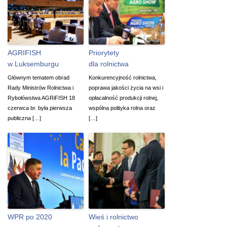
AGRIFISH
Priorytety
w Luksemburgu
dla rolnictwa
Głównym tematem obrad
Konkurencyjność rolnictwa,
Rady Ministrów Rolnictwa i
poprawa jakości życia na wsi i
Rybołówstwa AGRiFISH 18
opłacalność produkcji rolnej,
czerwca br. była pierwsza
wspólna polityka rolna oraz
publiczna […]
[…]
WPR po 2020
Wieś i rolnictwo