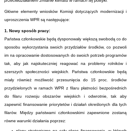
przeciwdziałaniem zmianie klimatu w ramach tej polityki.
Główne elementy wniosków Komisji dotyczących modernizacji i
uproszczenia WPR są następujące:
1. Nowy sposób pracy:
Państwa członkowskie będą dysponowały większą swobodą co do
sposobu wykorzystania swoich przydziałów środków, co pozwoli
im na opracowanie dostosowanych do swoich potrzeb programów
tak, aby jak najskuteczniej reagować na problemy rolników i
szerszych społeczności wiejskich. Państwa członkowskie będą
miały również możliwość przesunięcia do 15 proc. środków
przydzielonych w ramach WPR z filaru płatności bezpośrednich
do filaru rozwoju obszarów wiejskich i odwrotnie, tak aby
zapewnić finansowanie priorytetów i działań określonych dla tych
filarów. Między państwami członkowskimi zapewnione zostaną
równe warunki działania poprzez:
plany strategiczne na cały okres finansowania, w których