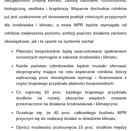
uwzględniono zmianę klimatu, zasoby naturalne, różnorodność
biologiczną, siedliska i krajobrazy. Wsparcie dochodów rolników
już jest uzależnione od stosowania praktyk rolniczych przyjaznych
dla środowiska i klimatu, a nowa WPR będzie wymagała od
rolników zwiększenia poziomu ambicji poprzez działania zarówno
obowiązkowe, jak i te oparte na systemie zachęt.
Płatności bezpośrednie będą uwarunkowane spełnieniem
surowszych wymogów w zakresie środowiska i klimatu;
Każde państwo członkowskie będzie musiało oferować
ekoprogramy mające na celu wspieranie rolników, którzy
wykraczają poza obowiązkowe wymogi, i finansowane z
części krajowego przydziału płatności bezpośrednich;
Co najmniej 30 proc. każdego krajowego przydziału
środków na rozwój obszarów wiejskich zostanie
przeznaczone na działania środowiskowe i klimatyczne;
Oczekuje się, że 40 proc. całkowitego budżetu WPR
przyczyni się do realizacji działań w dziedzinie klimatu;
Oprócz możliwości przesunięcia 15 proc. środków między