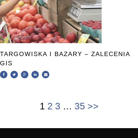
TARGOWISKA I BAZARY – ZALECENIA
GIS
1
2
3
…
35
>>