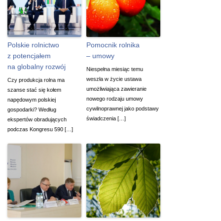
Polskie rolnictwo
Pomocnik rolnika
z potencjałem
– umowy
na globalny rozwój
Niespełna miesiąc temu
weszła w życie ustawa
Czy produkcja rolna ma
umożliwiająca zawieranie
szanse stać się kołem
nowego rodzaju umowy
napędowym polskiej
cywilnoprawnej jako podstawy
gospodarki? Według
świadczenia […]
ekspertów obradujących
podczas Kongresu 590 […]