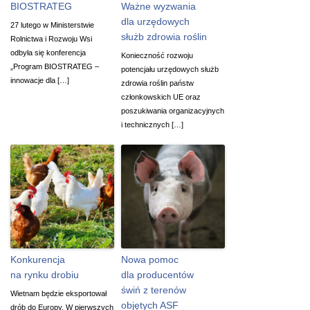
BIOSTRATEG
Ważne wyzwania
dla urzędowych
27 lutego w Ministerstwie
służb zdrowia roślin
Rolnictwa i Rozwoju Wsi
odbyła się konferencja
Konieczność rozwoju
„Program BIOSTRATEG –
potencjału urzędowych służb
innowacje dla […]
zdrowia roślin państw
członkowskich UE oraz
poszukiwania organizacyjnych
i technicznych […]
Konkurencja
Nowa pomoc
na rynku drobiu
dla producentów
świń z terenów
Wietnam będzie eksportował
objętych ASF
drób do Europy. W pierwszych