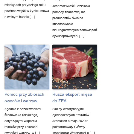
miesiącach przyszłego roku
Jest możliwość udzielania
powinna wejść w życie umowa
pomocy finansowej dla
o wolnym handlu […]
producentów świń na
sfinansowanie
nieuregulowanych zobowiązań
cywilnoprawnych. […]
Pomoc przy zbiorach
Rusza eksport mięsa
owoców i warzyw
do ZEA
Zgodnie z oczekiwaniami
Służby weterynaryjne
środowiska rolniczego,
Zjednoczonych Emiratów
dotyczącymi wsparcia
Arabskich 4 maja 2020 r.
rolników przy zbiorach
poinformowały Główny
owoców i warzyw, w […]
Inspektorat Weterynarii o […]