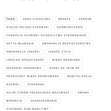
TAGS
ANNA CICHOLSKA
BRANŻA
CEDROB
DIALOG POLSKO-ŻYDOWSKI
DOŚWIADCZENIE
FUNDACJA OCHRONY DZIEDZICTWA ŻYDOWSKIEGO
GETTO MŁAWSKIE
GWARANCJA BEZPIECZEŃSTWA
GWARANCJA JAKOŚCI
JAKOŚĆ ŻYCIA
LOKALNA SPOŁECZNOŚĆ
MIĘSO DROBIOWE
PATRONAT HONOROWY
POSEŁ NA SEJM RP
PRODUCENT MIĘSA DROBIOWEGO
REWITALIZACJA
ROZWÓJ
SYNAGOGA
SZLAK ŻYDÓW PÓŁNOCNEGO MAZOWSZA
UMOWA
WSPARCIE
ZAANGAŻOWANIE
ŻYDOWSKI DOM MODLITWY