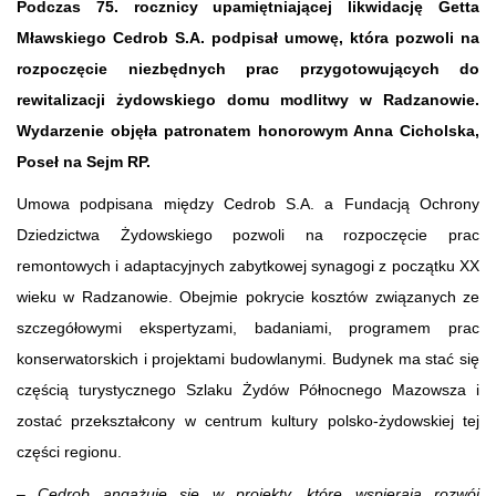
Podczas 75. rocznicy upamiętniającej likwidację Getta
Mławskiego Cedrob S.A. podpisał umowę, która pozwoli na
rozpoczęcie niezbędnych prac przygotowujących do
rewitalizacji żydowskiego domu modlitwy w Radzanowie.
Wydarzenie objęła patronatem honorowym Anna Cicholska,
Poseł na Sejm RP.
Umowa podpisana między Cedrob S.A. a Fundacją Ochrony
Dziedzictwa Żydowskiego pozwoli na rozpoczęcie prac
remontowych i adaptacyjnych zabytkowej synagogi z początku XX
wieku w Radzanowie. Obejmie pokrycie kosztów związanych ze
szczegółowymi ekspertyzami, badaniami, programem prac
konserwatorskich i projektami budowlanymi. Budynek ma stać się
częścią turystycznego Szlaku Żydów Północnego Mazowsza i
zostać przekształcony w centrum kultury polsko-żydowskiej tej
części regionu.
–
Cedrob angażuje się w projekty, które wspierają rozwój