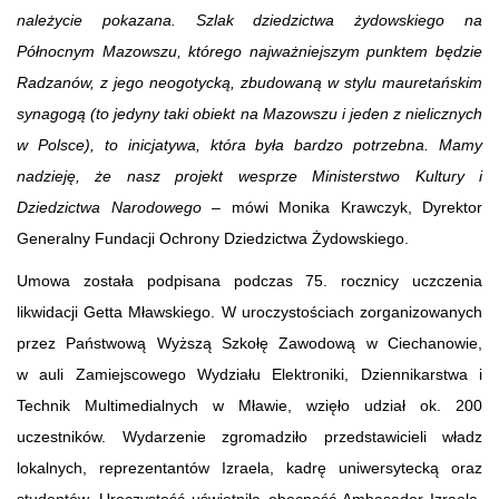
należycie pokazana. Szlak dziedzictwa żydowskiego na
Północnym Mazowszu, którego najważniejszym punktem będzie
Radzanów, z jego neogotycką, zbudowaną w stylu mauretańskim
synagogą (to jedyny taki obiekt na Mazowszu i jeden z nielicznych
w Polsce), to inicjatywa, która była bardzo potrzebna. Mamy
nadzieję, że nasz projekt wesprze Ministerstwo Kultury i
Dziedzictwa Narodowego –
mówi Monika Krawczyk, Dyrektor
Generalny Fundacji Ochrony Dziedzictwa Żydowskiego.
Umowa została podpisana podczas 75. rocznicy uczczenia
likwidacji Getta Mławskiego. W uroczystościach zorganizowanych
przez Państwową Wyższą Szkołę Zawodową w Ciechanowie,
w auli Zamiejscowego Wydziału Elektroniki, Dziennikarstwa i
Technik Multimedialnych w Mławie, wzięło udział ok. 200
uczestników. Wydarzenie zgromadziło przedstawicieli władz
lokalnych, reprezentantów Izraela, kadrę uniwersytecką oraz
studentów. Uroczystość uświetniła obecność Ambasador Izraela,