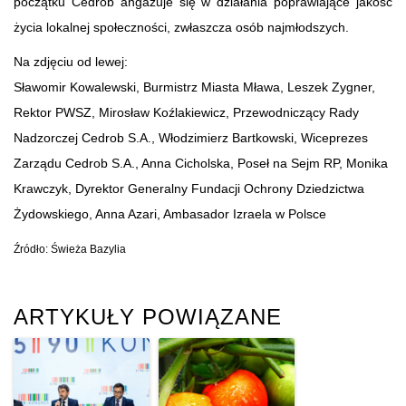
początku Cedrob angażuje się w działania poprawiające jakość
życia lokalnej społeczności, zwłaszcza osób najmłodszych.
Na zdjęciu od lewej:
Sławomir Kowalewski, Burmistrz Miasta Mława, Leszek Zygner,
Rektor PWSZ, Mirosław Koźlakiewicz, Przewodniczący Rady
Nadzorczej Cedrob S.A., Włodzimierz Bartkowski, Wiceprezes
Zarządu Cedrob S.A., Anna Cicholska, Poseł na Sejm RP, Monika
Krawczyk, Dyrektor Generalny Fundacji Ochrony Dziedzictwa
Żydowskiego, Anna Azari, Ambasador Izraela w Polsce
Źródło: Świeża Bazylia
ARTYKUŁY POWIĄZANE