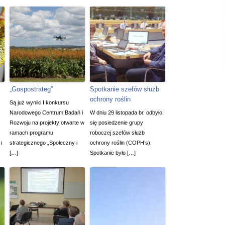
„Gospostrateg”
Spotkanie szefów służb
ochrony roślin
Są już wyniki I konkursu
Narodowego Centrum Badań i
W dniu 29 listopada br. odbyło
Rozwoju na projekty otwarte w
się posiedzenie grupy
ramach programu
roboczej szefów służb
i
strategicznego „Społeczny i
ochrony roślin (COPH’s).
[…]
Spotkanie było […]