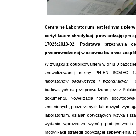
Centralne Laboratorium jest jednym z pier
certyfikatem akredytacji potwierdzającym
17025:2018-02. Podstawą przyznania c
przeprowadzonej w czerwcu br. przez zespół
W związku z opublikowaniem w dniu 9 październi
znowelizowanej normy PN-EN ISO/IEC 1
laboratoriów badawczych i wzorcujących”
, 
badawczych są przeprowadzane przez Polski
dokumentu. Nowelizacja normy spowodowała
zmienionych, poszerzonych lub nowych wymagań
laboratorium, działań dotyczących ryzyka i s
wydanie wprowadza wymóg podejmowania de
modyfikacji strategii dotyczącej zapewnienia