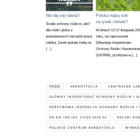
Nie daj się nabrać!
Polska mąka trafi
na rynek chiński?
Środki ochrony roślin to „leki”
dla roślin i jedno z
W dniach 13-17 listopada 20
podstawowych narzędzi pracy
roku, na zaproszenie
rolnika. Zanim jednak trafią na
Głównego Inspektoratu
[…]
Ochrony Roślin i Nasiennict
(GIORiN), przebywa w […]
TAGS
AKREDYTACJA
CENTRALNE LA
GŁÓWNY INSPEKTORAT OCHRONY ROŚLIN I N
PAŃSTWOWA INSPEKCJA OCHRONY ROŚLIN I
PN-EN ISO-IEC 17025:2018-02
POLSKI KO
POLSKIE CENTRUM AKREDYTACJI
WYMAG