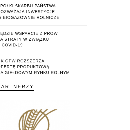
SPÓŁKI SKARBU PAŃSTWA
ROZWAŻAJĄ INWESTYCJE
W BIOGAZOWNIE ROLNICZE
BĘDZIE WSPARCIE Z PROW
ZA STRATY W ZWIĄZKU
 COVID-19
GK GPW ROZSZERZA
OFERTĘ PRODUKTOWĄ
NA GIEŁDOWYM RYNKU ROLNYM
PARTNERZY