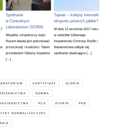
Spotkanie
Tajwan – kolejny kierunek
w Centralnym
eksportu polskich jabłek?
Laboratorium GIORiN
17
W dniu 12 września 2017 roku
Wspólny cel jednoczy ludzi.
w siedzibie Głównego
Razem łatwiej jest pokonywać
Inspektoratu Ochrony Roślin i
wa
przeszkody i trudności. Takim
Nasiennictwa odbyło się
przesłaniem Główny Inspektor
spotkanie otwierające […]
[…]
BORATORIUM
CERTYFIKAT
GIORIN
ASIENNICTWA
NORMA
 NASIENNICTWA
PCA
PIORIN
PKN
MITET NORMALIZACYJNY
ANIA