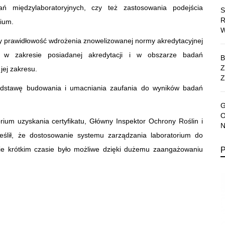
ań międzylaboratoryjnych, czy też zastosowania podejścia
ium.
y prawidłowość wdrożenia znowelizowanej normy akredytacyjnej
 w zakresie posiadanej akredytacji i w obszarze badań
jej zakresu.
Z
podstawę budowania i umacniania zaufania do wyników badań
ium uzyskania certyfikatu, Główny Inspektor Ochrony Roślin i
ślił, że dostosowanie systemu zarządzania laboratorium do
 krótkim czasie było możliwe dzięki dużemu zaangażowaniu