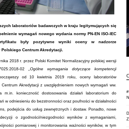
wszych laboratoriów badawczych w kraju legitymujących się
 spełnienie wymagań nowego wydania normy PN-EN ISO-IEC
ertyfikatu były pozytywne wyniki oceny w nadzorze
 Polskiego Centrum Akredytacji.
ka 2018 r. przez Polski Komitet Normalizacyjny polskiej wersji
7025:2018-02
„Ogólne wymagania dotyczące kompetencji
począwszy od 10 kwietnia 2019 roku, oceny laboratoriów
e Centrum Akredytacji z uwzględnieniem nowych wymagań ww.
 m.in. konieczność dostosowania działań laboratorium do
 w odniesieniu do bezstronności oraz poufności w działalności
zans, podejścia do usług zewnętrznych i dostaw. Ponadto, nowe
cyzji o zgodności/niezgodności wyników z wymaganiami,
 spójności pomiarowej i monitorowania ważności wyników, w tym