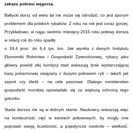
zakazu połowu węgorza.
Bałtycki dorsz od wielu lat nie może się odrodzić, co jest sporym
problemem dla polskich rybaków. Z roku na rok jest coraz gorzej.
Przykładowo, w ciągu siedmiu miesięcy 2016 roku połowy dorsza
w relacji rok do roku spadły
o 24,4 proc. do 6,4 tys. ton. Jak wynika z danych Instytutu
Ekonomiki Rolnictwa i Gospodarki Żywnościowej, rybacy jako
główny powód złej kondycji stad wskazują brak wystarczającej
bazy pokarmowej związany z dużymi połowami ryb – takich jak
szprot czy śledź – na cele paszowe. Dlatego ministerstwo
gospodarki morskiej opowiadało się za większą ochroną tego
gatunku.
Stada dorsza nie są w dobrym stanie. Naukowcy wskazują więc
na konieczność cięć w kwotach połowowych, by mogły one
poprawić swoją liczebność, a pojedyncze osobniki – wielkość.