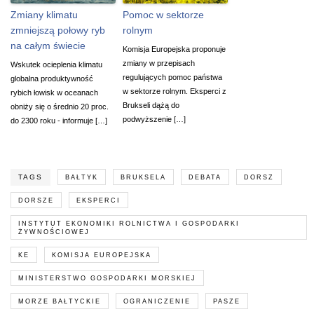
Zmiany klimatu
Pomoc w sektorze
zmniejszą połowy ryb
rolnym
na całym świecie
Komisja Europejska proponuje
zmiany w przepisach
Wskutek ocieplenia klimatu
regulujących pomoc państwa
globalna produktywność
w sektorze rolnym. Eksperci z
rybich łowisk w oceanach
Brukseli dążą do
obniży się o średnio 20 proc.
podwyższenie […]
do 2300 roku - informuje […]
TAGS
BAŁTYK
BRUKSELA
DEBATA
DORSZ
DORSZE
EKSPERCI
INSTYTUT EKONOMIKI ROLNICTWA I GOSPODARKI
ŻYWNOŚCIOWEJ
KE
KOMISJA EUROPEJSKA
MINISTERSTWO GOSPODARKI MORSKIEJ
MORZE BAŁTYCKIE
OGRANICZENIE
PASZE