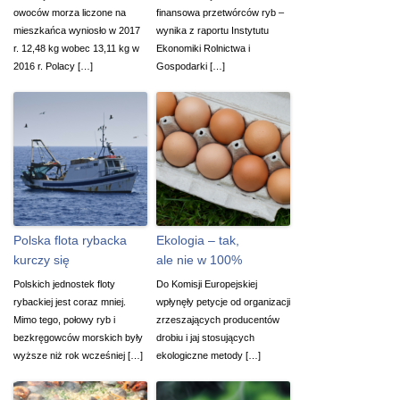
owoców morza liczone na
finansowa przetwórców ryb –
mieszkańca wyniosło w 2017
wynika z raportu Instytutu
r. 12,48 kg wobec 13,11 kg w
Ekonomiki Rolnictwa i
2016 r. Polacy […]
Gospodarki […]
Polska flota rybacka
Ekologia – tak,
kurczy się
ale nie w 100%
Polskich jednostek floty
Do Komisji Europejskiej
rybackiej jest coraz mniej.
wpłynęły petycje od organizacji
Mimo tego, połowy ryb i
zrzeszających producentów
bezkręgowców morskich były
drobiu i jaj stosujących
wyższe niż rok wcześniej […]
ekologiczne metody […]