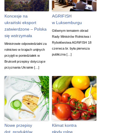
Koncesje na
AGRIFISH
ukraiński eksport
w Luksemburgu
zatwierdzone – Polska
Głównym tematem obrad
się wstrzymała
Rady Ministrów Rolnictwa i
Rybołówstwa AGRiFISH 18
Ministrowie odpowiedzialni za
czerwca br. była pierwsza
rolnictwo w krajach unijnych
publiczna […]
przyjęli w poniedziałek w
Brukseli przepisy dotyczące
przyznania Ukrainie […]
Nowe przepisy
Klimat kontra
dot. produktów
płody rolne