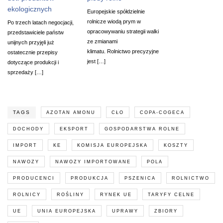
ekologicznych
Europejskie spółdzielnie
rolnicze wiodą prym w
Po trzech latach negocjacji,
opracowywaniu strategii walki
przedstawiciele państw
ze zmianami
unijnych przyjęli już
klimatu. Rolnictwo precyzyjne
ostatecznie przepisy
jest […]
dotyczące produkcji i
sprzedaży […]
TAGS
AZOTAN AMONU
CŁO
COPA-COGECA
DOCHODY
EKSPORT
GOSPODARSTWA ROLNE
IMPORT
KE
KOMISJA EUROPEJSKA
KOSZTY
NAWOZY
NAWOZY IMPORTOWANE
POLA
PRODUCENCI
PRODUKCJA
PSZENICA
ROLNICTWO
ROLNICY
ROŚLINY
RYNEK UE
TARYFY CELNE
UE
UNIA EUROPEJSKA
UPRAWY
ZBIORY