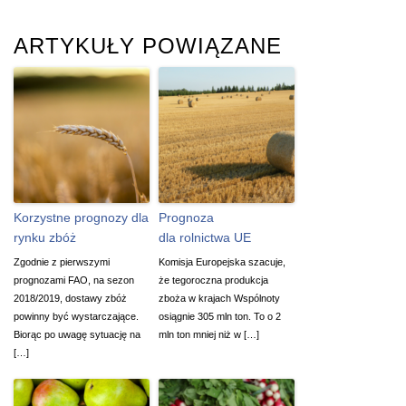
ARTYKUŁY POWIĄZANE
Korzystne prognozy dla
Prognoza
rynku zbóż
dla rolnictwa UE
Zgodnie z pierwszymi
Komisja Europejska szacuje,
prognozami FAO, na sezon
że tegoroczna produkcja
2018/2019, dostawy zbóż
zboża w krajach Wspólnoty
powinny być wystarczające.
osiągnie 305 mln ton. To o 2
Biorąc po uwagę sytuację na
mln ton mniej niż w […]
[…]