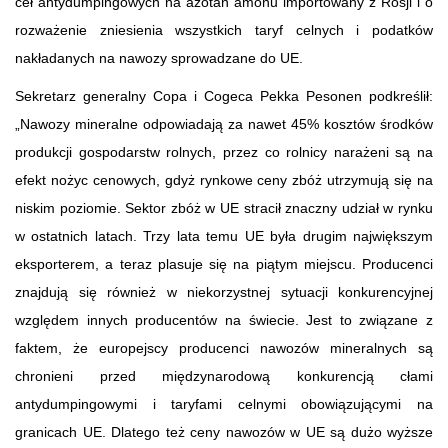
ceł antydumpingowych na azotan amonu importowany z Rosji i o
rozważenie zniesienia wszystkich taryf celnych i podatków
nakładanych na nawozy sprowadzane do UE.
Sekretarz generalny Copa i Cogeca Pekka Pesonen podkreślił:
„Nawozy mineralne odpowiadają za nawet 45% kosztów środków
produkcji gospodarstw rolnych, przez co rolnicy narażeni są na
efekt nożyc cenowych, gdyż rynkowe ceny zbóż utrzymują się na
niskim poziomie. Sektor zbóż w UE stracił znaczny udział w rynku
w ostatnich latach. Trzy lata temu UE była drugim największym
eksporterem, a teraz plasuje się na piątym miejscu. Producenci
znajdują się również w niekorzystnej sytuacji konkurencyjnej
względem innych producentów na świecie. Jest to związane z
faktem, że europejscy producenci nawozów mineralnych są
chronieni przed międzynarodową konkurencją cłami
antydumpingowymi i taryfami celnymi obowiązującymi na
granicach UE. Dlatego też ceny nawozów w UE są dużo wyższe