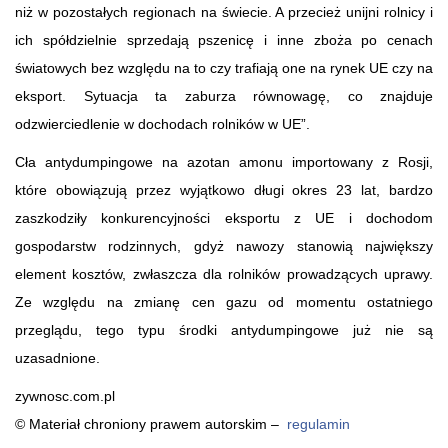
niż w pozostałych regionach na świecie. A przecież unijni rolnicy i
ich spółdzielnie sprzedają pszenicę i inne zboża po cenach
światowych bez względu na to czy trafiają one na rynek UE czy na
eksport. Sytuacja ta zaburza równowagę, co znajduje
odzwierciedlenie w dochodach rolników w UE”.
Cła antydumpingowe na azotan amonu importowany z Rosji,
które obowiązują przez wyjątkowo długi okres 23 lat, bardzo
zaszkodziły konkurencyjności eksportu z UE i dochodom
gospodarstw rodzinnych, gdyż nawozy stanowią największy
element kosztów, zwłaszcza dla rolników prowadzących uprawy.
Ze względu na zmianę cen gazu od momentu ostatniego
przeglądu, tego typu środki antydumpingowe już nie są
uzasadnione.
zywnosc.com.pl
© Materiał chroniony prawem autorskim –
regulamin