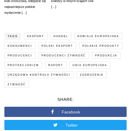
koło Rzeszowa, odbędzie się
koledzy w innych krajach Unii
najważniejsze polskie
[…]
wydarzenie […]
TAGS
EKSPORT
HANDEL
KOMISJA EUROPEJSKA
KONSUMENCI
POLSKI EKSPORT
POLSKIE PRODUKTY
PRODUCENCI
PRODUCENCI ŻYWNOŚĆ
PRODUKCJA
PROTEKCJONIZM
RAPORT
UNIA EUROPEJSKA
URZĘDOWA KONTROLA ŻYWNOŚCI
ZAGROŻENIE
ŻYWNOŚĆ
SHARE:
Facebook
Twitter