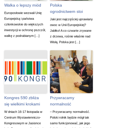
Walka o lepszy miód
Polska
ogrodnictwem stoi
Europosłowie wezwali Unię
Europejską i państwa
Jaki jest najczęściej uprawiany
członkowskie do większych
owoc w Unii Europejskiej?
inwestycji w ochronę pszczół,
Jabłko! A co czwarte zrywane
walkę z podrabianym […]
z drzewa, rośnie właśnie nad
Wisłą. Polska jest […]
Kongres 590 zbliża
Przywracamy
się wielkimi krokami
normalność
W dniach 16-17 listopada w
– Przywracamy normalność.
Centrum Wystawienniczo-
Polski rolnik będzie mógł tak
Kongresowym w Jasionce
samo funkcjonować, jak jego