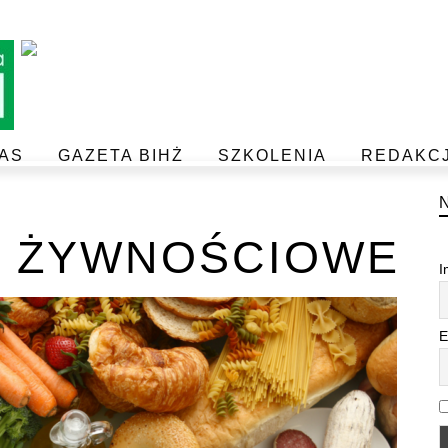
AS
GAZETA BIHŻ
SZKOLENIA
REDAKC
BEZPIECZEŃSTWO I JAKOŚĆ ŻYWNOŚCI
POSTAW NA JAKOŚĆ Z IJHARS
 ŻYWNOŚCIOWE
I
E