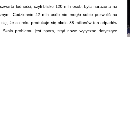
czwarta ludności, czyli blisko 120 mln osób, była narażona na
cznym. Codziennie 42 mln osób nie mogło sobie pozwolić na
 się, że co roku produkuje się około 88 milionów ton odpadów
 Skala problemu jest spora, stąd nowe wytyczne dotyczące
opejską w ścisłej współpracy z platformą ds. strat żywności i
rganizacje międzynarodowe, przemysł, radę i inne organizacje
sów UE dotyczących darowizn żywieniowych, w tym podatku VAT.
com nadmiaru środków spożywczych spełniać warunki higieny i
ienia bezpiecznych darowizn żywności.
lamin