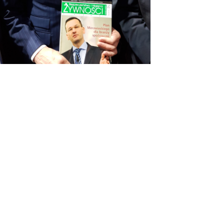
OSTATNIE WPISY
#KUPUJŚWIADOMIE
NA GRILLA – PRODUKT POLSKI
DIETA W LECZENIU WIRUSOWEGO
ZAPALENIA WĄTROBY