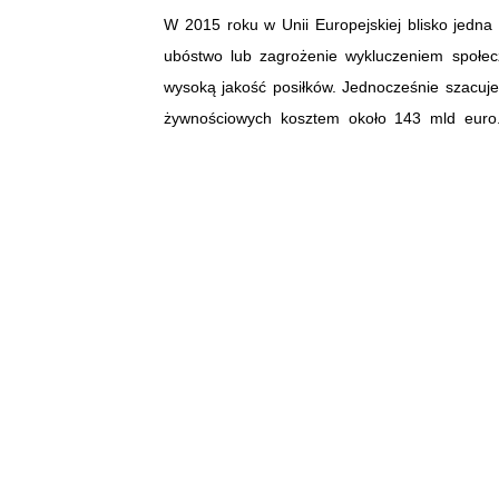
W 2015 roku w Unii Europejskiej blisko jedna 
ubóstwo lub zagrożenie wykluczeniem społe
wysoką jakość posiłków. Jednocześnie szacuje
żywnościowych kosztem około 143 mld euro.
darowizny żywnościowej. Ma być łatwiej.
Przepisy zostały opracowane przez Komisję Eur
odpadów, łączącą państwa członkowskie UE, o
non-profit.
Wytyczne promują jednolite stosowanie przepi
Ułatwienia mają pomóc ofiarodawcom i odbior
przejrzystości dla konsumentów w celu zapewn
zywnosc.com.pl
© Materiał chroniony prawem autorskim –
regu