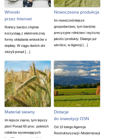
Wnioski
Nowoczesna produkcja
przez Internet
Im nowocześniejsze
gospodarstwo, tym bardziej
Rolnicy bardzo chętnie
precyzyjne rolnictwo i wyższej
korzystają z elektronicznej
jakości produkty. Dlatego już
formy składania wniosków o
wkrótce, w Agencji […]
dopłaty. W ciągu dwóch dni
złożyli ponad […]
Materiał siewny
Dotacje
do inwestycji OSN
Im lepsze ziarno, tym lepszy
plon! Ponad 65 proc. polskich
Od 10 lutego Agencja
rolników wysiewających
Restrukturyzacji i Modernizacji