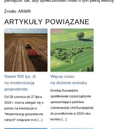
pieniądze, tak, aby społeczeństwo miało o tym pełną wiedzę.
Źródło: ARiMR
ARTYKUŁY POWIĄZANE
Nawet 900 tys. zł
Więcej czasu
na modernizację
na złożenie wniosku
gospodarstw
Komisja Europejska
opublikowała rozporządzenie
Od 28 czerwca do 27 lipca
upoważniające państwa
2018 r. można ubiegać się o
członkowskie Unii Europejskiej
pomoc na inwestycje w
do przedłużenia w 2018 roku
"Modernizację gospodarstw
terminu […]
rolnych" związane m.in […]