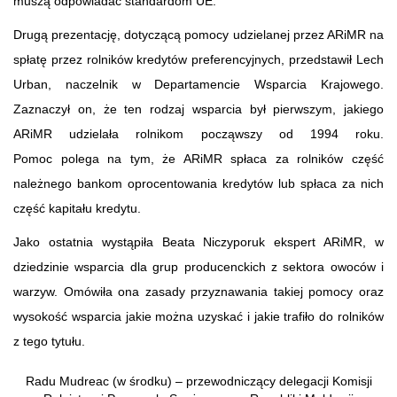
muszą odpowiadać standardom UE.
Drugą prezentację, dotyczącą pomocy udzielanej przez ARiMR na
spłatę przez rolników kredytów preferencyjnych, przedstawił Lech
Urban, naczelnik w Departamencie Wsparcia Krajowego.
Zaznaczył on, że ten rodzaj wsparcia był pierwszym, jakiego
ARiMR udzielała rolnikom począwszy od 1994 roku.
Pomoc polega na tym, że ARiMR spłaca za rolników część
należnego bankom oprocentowania kredytów lub spłaca za nich
część kapitału kredytu.
Jako ostatnia wystąpiła Beata Niczyporuk ekspert ARiMR, w
dziedzinie wsparcia dla grup producenckich z sektora owoców i
warzyw. Omówiła ona zasady przyznawania takiej pomocy oraz
wysokość wsparcia jakie można uzyskać i jakie trafiło do rolników
z tego tytułu.
Radu Mudreac (w środku) – przewodniczący delegacji Komisji