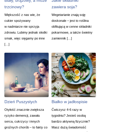
Biały, brązowy, a może
Jakie składniki
trzcinowy?
zawiera soja?
Większość z nas wie, że
Wegetarianie znają soję
cukier spożywany
doskonale – jest to roślina
w nadmiarze nie sprzyja
obfitującą w cenne składniki
zdrowiu. Lubimy jednak słodki
pokarmowe, a także świetny
smak, więc sięgamy po inne
zamiennik […]
[…]
Dzień Puszystych
Białko w jadłospisie
Otyłość znacznie zwiększa
Ćwiczysz 4-6 razy w
ryzyko demencji, zawału
tygodniu? Jesteś osobą
serca, cukrzycy i innych
bardzo aktywną fizycznie?
groźnych chorób – to fakty co
Masz dużą świadomość