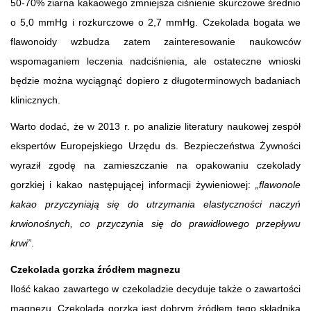
50-70% ziarna kakaowego zmniejsza ciśnienie skurczowe średnio
o 5,0 mmHg i rozkurczowe o 2,7 mmHg. Czekolada bogata we
flawonoidy wzbudza zatem zainteresowanie naukowców
wspomaganiem leczenia nadciśnienia, ale ostateczne wnioski
będzie można wyciągnąć dopiero z długoterminowych badaniach
klinicznych.
Warto dodać, że w 2013 r. po analizie literatury naukowej zespół
ekspertów Europejskiego Urzędu ds. Bezpieczeństwa Żywności
wyraził zgodę na zamieszczanie na opakowaniu czekolady
gorzkiej i kakao następującej informacji żywieniowej:
„flawonole
kakao przyczyniają się do utrzymania elastyczności naczyń
krwionośnych, co przyczynia się do prawidłowego przepływu
krwi”
.
Czekolada gorzka źródłem magnezu
Ilość kakao zawartego w czekoladzie decyduje także o zawartości
magnezu. Czekolada gorzka jest dobrym źródłem tego składnika