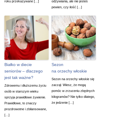
roku przekazywane […]
odżywiania, ale nie jesteś
pewien, czy ilość […]
Białko w diecie
Sezon
seniorów – dlaczego
na orzechy włoskie
jest tak ważne?
Sezon na orzechy włoskie się
zaczął. Wiesz, że mogą
Zdrowemu i dłuższemu życiu
pomóc w zrzuceniu zbędnych
osób w starszym wieku
kilogramów? Nie tylko dlatego,
sprzyja prawidłowe żywienie.
że jedzenie […]
Prawidłowe, to znaczy
prozdrowotne i zbilansowane,
[…]