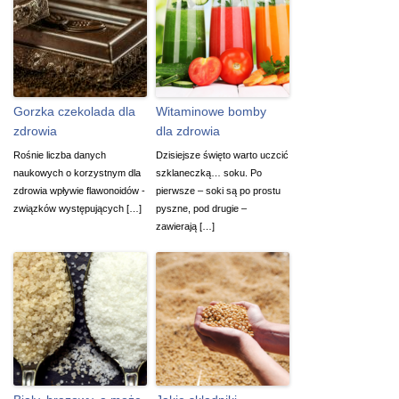
Gorzka czekolada dla
Witaminowe bomby
zdrowia
dla zdrowia
Rośnie liczba danych
Dzisiejsze święto warto uczcić
naukowych o korzystnym dla
szklaneczką… soku. Po
zdrowia wpływie flawonoidów -
pierwsze – soki są po prostu
związków występujących […]
pyszne, pod drugie –
zawierają […]