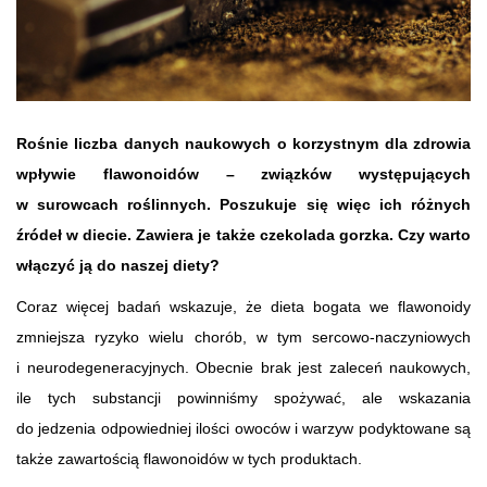
Rośnie liczba danych naukowych o korzystnym dla zdrowia
wpływie flawonoidów – związków występujących
w surowcach roślinnych. Poszukuje się więc ich różnych
źródeł w diecie. Zawiera je także czekolada gorzka. Czy warto
włączyć ją do naszej diety?
Coraz więcej badań wskazuje, że dieta bogata we flawonoidy
zmniejsza ryzyko wielu chorób, w tym sercowo-naczyniowych
i neurodegeneracyjnych. Obecnie brak jest zaleceń naukowych,
ile tych substancji powinniśmy spożywać, ale wskazania
do jedzenia odpowiedniej ilości owoców i warzyw podyktowane są
także zawartością flawonoidów w tych produktach.