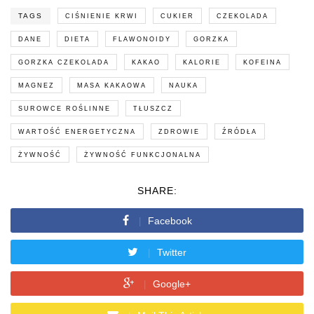
TAGS
CIŚNIENIE KRWI
CUKIER
CZEKOLADA
DANE
DIETA
FLAWONOIDY
GORZKA
GORZKA CZEKOLADA
KAKAO
KALORIE
KOFEINA
MAGNEZ
MASA KAKAOWA
NAUKA
SUROWCE ROŚLINNE
TŁUSZCZ
WARTOŚĆ ENERGETYCZNA
ZDROWIE
ŹRÓDŁA
ŻYWNOŚĆ
ŻYWNOŚĆ FUNKCJONALNA
SHARE:
Facebook
Twitter
Google+