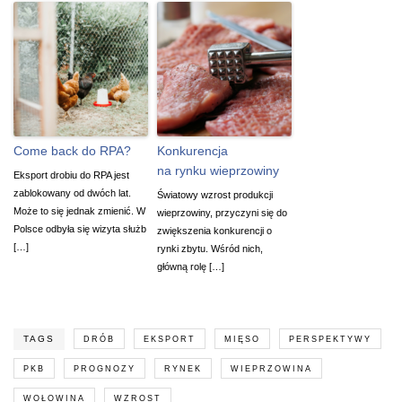
Come back do RPA?
Konkurencja
na rynku wieprzowiny
Eksport drobiu do RPA jest
zablokowany od dwóch lat.
Światowy wzrost produkcji
Może to się jednak zmienić. W
wieprzowiny, przyczyni się do
Polsce odbyła się wizyta służb
zwiększenia konkurencji o
[…]
rynki zbytu. Wśród nich,
główną rolę […]
TAGS
DRÓB
EKSPORT
MIĘSO
PERSPEKTYWY
PKB
PROGNOZY
RYNEK
WIEPRZOWINA
WOŁOWINA
WZROST