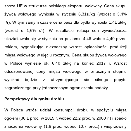
spoza UE w strukturze polskiego eksportu wołowiny. Cena skupu
żywca wołowego wyniosła w styczniu 6,31zł/kg (wzrost o 3,4%
r/r). W tym samym czasie cena pasz dla bydła wyniosła 1,41 zł/kg
(wzrost o 1,6% r/r). W rezultacie relacja cen żywiec/pasza
ukształtowała się w styczniu na poziomie 4,48 wobec 4,40 przed
rokiem, sygnalizując nieznaczny wzrost opłacalności produkcji
mięsa wołowego w ujęciu rocznym. Cena skupu żywca wołowego
w Polsce wyniesie ok. 6,40 zł/kg na koniec 2017 r. Wzrost
odsezonowanej ceny mięsa wołowego w znacznym stopniu
wynikać będzie z utrzymującego się silnego popytu
zagranicznego przy jednoczesnym ograniczeniu podaży.
Perspektywy dla rynku drobiu
W Polsce wzrósł udział konsumpcji drobiu w spożyciu mięsa
ogółem (36,1 proc. w 2015 r. wobec 22,2 proc. w 2000 r.) i spadło
znaczenie wołowiny (1,6 proc. wobec 10,7 proc.) i wieprzowiny