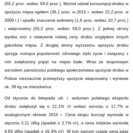
(55,2 proc. wobec 59,0 proc.). Wzrósł udział konsumpcji drobiu w
spożyciu mięsa ogółem (36,1 proc. w 2015 r. wobec 22,2 proc. w
2000 r.) i spadło znaczenie wołowiny (1,6 proc. wobec 10,7 proc.)
i wieprzowiny (55,2 proc. wobec 59,0 proc.). Z jednej strony
wynika ono z relatywnie niskiej ceny drobiu względem innych
gatunków mięsa. Z drugiej strony wyższemu spożyciu drobiu
sprzyja rosnąca popularność zdrowego stylu życia i związany z
nim zwiększony popyt na mięso białe. Wraz ze stopniowym
wzrostem zamożności polskiego społeczeństwa spożycie drobiu w
Polsce nieznacznie przewyższy spożycie wieprzowiny i wyniesie
ok. 38 kg na mieszkańca.
Od stycznia do listopada ub. r. wolumen polskiego eksportu
drobiu zwiększył się o 21,1% r/r wobec wzrostu o 17,7% w
analogicznym okresie 2015 r. Cena skupu kurcząt wyniosła w
styczniu 3,11 zł/kg (spadek o 2,7% r/r), a cena indyków wyniosła
4,83 zł/kg (spadek o 16,4% r/r). W tym samym czasie cena pasz