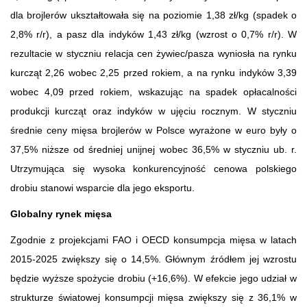
dla brojlerów ukształtowała się na poziomie 1,38 zł/kg (spadek o
2,8% r/r), a pasz dla indyków 1,43 zł/kg (wzrost o 0,7% r/r). W
rezultacie w styczniu relacja cen żywiec/pasza wyniosła na rynku
kurcząt 2,26 wobec 2,25 przed rokiem, a na rynku indyków 3,39
wobec 4,09 przed rokiem, wskazując na spadek opłacalności
produkcji kurcząt oraz indyków w ujęciu rocznym. W styczniu
średnie ceny mięsa brojlerów w Polsce wyrażone w euro były o
37,5% niższe od średniej unijnej wobec 36,5% w styczniu ub. r.
Utrzymująca się wysoka konkurencyjność cenowa polskiego
drobiu stanowi wsparcie dla jego eksportu.
Globalny rynek mięsa
Zgodnie z projekcjami FAO i OECD konsumpcja mięsa w latach
2015-2025 zwiększy się o 14,5%. Głównym źródłem jej wzrostu
będzie wyższe spożycie drobiu (+16,6%). W efekcie jego udział w
strukturze światowej konsumpcji mięsa zwiększy się z 36,1% w