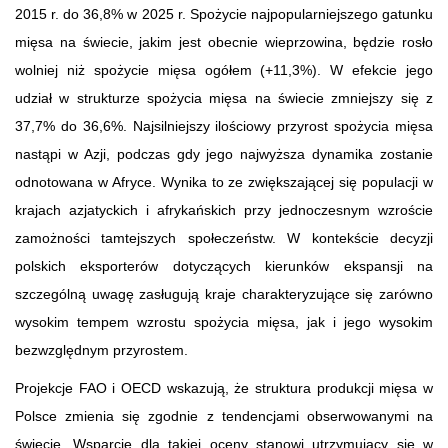
2015 r. do 36,8% w 2025 r. Spożycie najpopularniejszego gatunku
mięsa na świecie, jakim jest obecnie wieprzowina, będzie rosło
wolniej niż spożycie mięsa ogółem (+11,3%). W efekcie jego
udział w strukturze spożycia mięsa na świecie zmniejszy się z
37,7% do 36,6%. Najsilniejszy ilościowy przyrost spożycia mięsa
nastąpi w Azji, podczas gdy jego najwyższa dynamika zostanie
odnotowana w Afryce. Wynika to ze zwiększającej się populacji w
krajach azjatyckich i afrykańskich przy jednoczesnym wzroście
zamożności tamtejszych społeczeństw. W kontekście decyzji
polskich eksporterów dotyczących kierunków ekspansji na
szczególną uwagę zasługują kraje charakteryzujące się zarówno
wysokim tempem wzrostu spożycia mięsa, jak i jego wysokim
bezwzględnym przyrostem.
Projekcje FAO i OECD wskazują, że struktura produkcji mięsa w
Polsce zmienia się zgodnie z tendencjami obserwowanymi na
świecie. Wsparcie dla takiej oceny stanowi utrzymujący się w