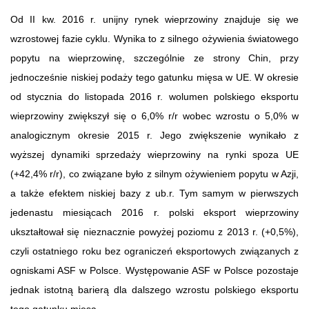
Od II kw. 2016 r. unijny rynek wieprzowiny znajduje się we
wzrostowej fazie cyklu. Wynika to z silnego ożywienia światowego
popytu na wieprzowinę, szczególnie ze strony Chin, przy
jednocześnie niskiej podaży tego gatunku mięsa w UE. W okresie
od stycznia do listopada 2016 r. wolumen polskiego eksportu
wieprzowiny zwiększył się o 6,0% r/r wobec wzrostu o 5,0% w
analogicznym okresie 2015 r. Jego zwiększenie wynikało z
wyższej dynamiki sprzedaży wieprzowiny na rynki spoza UE
(+42,4% r/r), co związane było z silnym ożywieniem popytu w Azji,
a także efektem niskiej bazy z ub.r. Tym samym w pierwszych
jedenastu miesiącach 2016 r. polski eksport wieprzowiny
ukształtował się nieznacznie powyżej poziomu z 2013 r. (+0,5%),
czyli ostatniego roku bez ograniczeń eksportowych związanych z
ogniskami ASF w Polsce. Występowanie ASF w Polsce pozostaje
jednak istotną barierą dla dalszego wzrostu polskiego eksportu
tego gatunku mięsa.