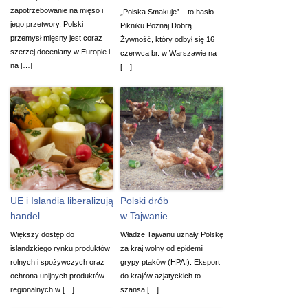
zapotrzebowanie na mięso i
„Polska Smakuje” – to hasło
jego przetwory. Polski
Pikniku Poznaj Dobrą
przemysł mięsny jest coraz
Żywność, który odbył się 16
szerzej doceniany w Europie i
czerwca br. w Warszawie na
na […]
[…]
UE i Islandia liberalizują
Polski drób
handel
w Tajwanie
Większy dostęp do
Władze Tajwanu uznały Polskę
islandzkiego rynku produktów
za kraj wolny od epidemii
rolnych i spożywczych oraz
grypy ptaków (HPAI). Eksport
ochrona unijnych produktów
do krajów azjatyckich to
regionalnych w […]
szansa […]