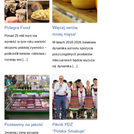
Polagra Food
Więcej serów,
mniej mięsa!
Ponad 25 mld euro ma
wynieść w tym roku wartość
W latach 2018-2026 światowa
eksportu polskiej żywności –
dynamika wzrostu spożycia
podkreślił minister rolnictwa i
poszczególnych produktów
rozwoju wsi […]
mleczarskich będzie wyższa
niż dynamika […]
Postawmy na jakość
Piknik PDŻ
“Polska Smakuje”
Jesienią i zimą wzrasta