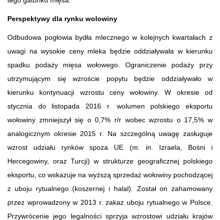
Perspektywy dla rynku wolowiny
Odbudowa pogłowia bydła mlecznego w kolejnych kwartałach z
uwagi na wysokie ceny mleka będzie oddziaływała w kierunku
spadku podaży mięsa wołowego. Ograniczenie podaży przy
utrzymującym się wzroście popytu będzie oddziaływało w
kierunku kontynuacji wzrostu ceny wołowiny. W okresie od
stycznia do listopada 2016 r. wolumen polskiego eksportu
wołowiny zmniejszył się o 0,7% r/r wobec wzrostu o 17,5% w
analogicznym okresie 2015 r. Na szczególną uwagę zasługuje
wzrost udziału rynków spoza UE (m. in. Izraela, Bośni i
Hercegowiny, oraz Turcji) w strukturze geograficznej polskiego
eksportu, co wskazuje na wyższą sprzedaż wołowiny pochodzącej
z uboju rytualnego (koszernej i halal). Został on zahamowany
przez wprowadzony w 2013 r. zakaz uboju rytualnego w Polsce.
Przywrócenie jego legalności sprzyja wzrostowi udziału krajów