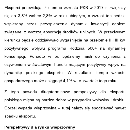
Eksperci przewidują, że tempo wzrostu PKB w 2017 r. zwiększy
się do 3,3% wobec 2,8% w roku ubiegłym, a wzrost ten będzie
wspierany przez przyspieszenie dynamiki inwestycji ogółem
związanej z wyższą absorbcją środków unijnych. W przeciwnym
kierunku będzie oddziaływało wygaśnięcie na przełomie II i III kw.
pozytywnego wpływu programu Rodzina 500+ na dynamikę
konsumpcji. Ponadto w br. będziemy mieli do czynienia z
ożywieniem w światowym handlu mającym pozytywny wpływ na
dynamikę polskiego eksportu. W rezultacie tempo wzrostu
gospodarczego może osiągnąć 4,1% w IV kwartale tego roku.
Z tego powodu długoterminowe perspektywy dla eksportu
polskiego mięsa są bardzo dobre w przypadku wołowiny i drobiu.
Gorzej wypada wieprzowina – tutaj należy się spodziewać nawet
spadku eksportu.
Perspektywy dla rynku wieprzowiny