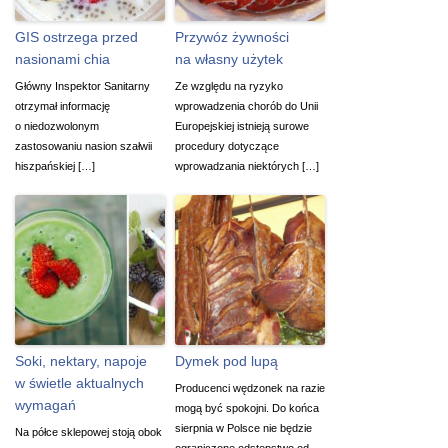
GIS ostrzega przed
Przywóz żywności
nasionami chia
na własny użytek
Główny Inspektor Sanitarny
Ze względu na ryzyko
otrzymał informację
wprowadzenia chorób do Unii
o niedozwolonym
Europejskiej istnieją surowe
zastosowaniu nasion szałwii
procedury dotyczące
hiszpańskiej […]
wprowadzania niektórych […]
Soki, nektary, napoje
Dymek pod lupą
w świetle aktualnych
Producenci wędzonek na razie
wymagań
mogą być spokojni. Do końca
sierpnia w Polsce nie będzie
Na półce sklepowej stoją obok
ograniczone odstępstwo od