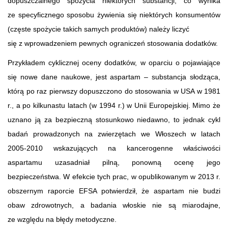
dopuszczalnego spożycia niektórych substancji, co wynika
ze specyficznego sposobu żywienia się niektórych konsumentów
(częste spożycie takich samych produktów) należy liczyć
się z wprowadzeniem pewnych ograniczeń stosowania dodatków.
Przykładem cyklicznej oceny dodatków, w oparciu o pojawiające
się nowe dane naukowe, jest aspartam – substancja słodząca,
którą po raz pierwszy dopuszczono do stosowania w USA w 1981
r., a po kilkunastu latach (w 1994 r.) w Unii Europejskiej. Mimo że
uznano ją za bezpieczną stosunkowo niedawno, to jednak cykl
badań prowadzonych na zwierzętach we Włoszech w latach
2005-2010 wskazujących na kancerogenne właściwości
aspartamu uzasadniał pilną, ponowną ocenę jego
bezpieczeństwa. W efekcie tych prac, w opublikowanym w 2013 r.
obszernym raporcie EFSA potwierdził, że aspartam nie budzi
obaw zdrowotnych, a badania włoskie nie są miarodajne,
ze względu na błędy metodyczne.