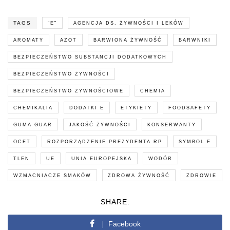
TAGS
"E"
AGENCJA DS. ŻYWNOŚCI I LEKÓW
AROMATY
AZOT
BARWIONA ŻYWNOŚĆ
BARWNIKI
BEZPIECZEŃSTWO SUBSTANCJI DODATKOWYCH
BEZPIECZEŃSTWO ŻYWNOŚCI
BEZPIECZEŃSTWO ŻYWNOŚCIOWE
CHEMIA
CHEMIKALIA
DODATKI E
ETYKIETY
FOODSAFETY
GUMA GUAR
JAKOŚĆ ŻYWNOŚCI
KONSERWANTY
OCET
ROZPORZĄDZENIE PREZYDENTA RP
SYMBOL E
TLEN
UE
UNIA EUROPEJSKA
WODÓR
WZMACNIACZE SMAKÓW
ZDROWA ŻYWNOŚĆ
ZDROWIE
SHARE:
Facebook