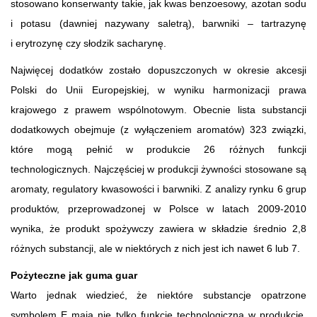
stosowano konserwanty takie, jak kwas benzoesowy, azotan sodu
i potasu (dawniej nazywany saletrą), barwniki – tartrazynę
i erytrozynę czy słodzik sacharynę.
Najwięcej dodatków zostało dopuszczonych w okresie akcesji
Polski do Unii Europejskiej, w wyniku harmonizacji prawa
krajowego z prawem wspólnotowym. Obecnie lista substancji
dodatkowych obejmuje (z wyłączeniem aromatów) 323 związki,
które mogą pełnić w produkcie 26 różnych funkcji
technologicznych. Najczęściej w produkcji żywności stosowane są
aromaty, regulatory kwasowości i barwniki. Z analizy rynku 6 grup
produktów, przeprowadzonej w Polsce w latach 2009-2010
wynika, że produkt spożywczy zawiera w składzie średnio 2,8
różnych substancji, ale w niektórych z nich jest ich nawet 6 lub 7.
Pożyteczne jak guma guar
Warto jednak wiedzieć, że niektóre substancje opatrzone
symbolem E mają nie tylko funkcję technologiczną w produkcie,