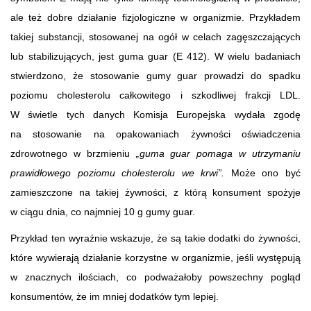
ale też dobre działanie fizjologiczne w organizmie. Przykładem
takiej substancji, stosowanej na ogół w celach zagęszczających
lub stabilizujących, jest guma guar (E 412). W wielu badaniach
stwierdzono, że stosowanie gumy guar prowadzi do spadku
poziomu cholesterolu całkowitego i szkodliwej frakcji LDL.
W świetle tych danych Komisja Europejska wydała zgodę
na stosowanie na opakowaniach żywności oświadczenia
zdrowotnego w brzmieniu
„guma guar pomaga w utrzymaniu
prawidłowego poziomu cholesterolu we krwi”.
Może ono być
zamieszczone na takiej żywności, z którą konsument spożyje
w ciągu dnia, co najmniej 10 g gumy guar.
Przykład ten wyraźnie wskazuje, że są takie dodatki do żywności,
które wywierają działanie korzystne w organizmie, jeśli występują
w znacznych ilościach, co podważałoby powszechny pogląd
konsumentów, że im mniej dodatków tym lepiej.