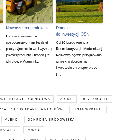
Nowoczesna produkcja
Dotacje
do inwestycji OSN
Im nowocześniejsze
gospodarstwo, tym bardziej
Od 10 lutego Agencja
a
precyzyjne rolnictwo i wyższej
Restrukturyzacji i Modernizacji
jakości produkty. Dlatego już
Rolnictwa będzie przyjmowała
wkrótce, w Agencji […]
wnioski o dotacje na
inwestycje chroniące przed
[…]
ODERNIZACJI ROLNICTWA
ARIMR
BEZROBOCIE
CZAS NA SKŁADANIE WNIOSKÓW
FINANSOWANIE
MLEKO
OCHRONA ŚRODOWISKA
KA WIEŚ
POMOC