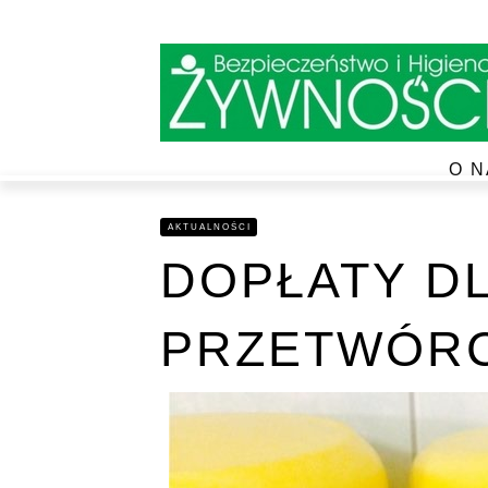
O N
AKTUALNOŚCI
DOPŁATY D
PRZETWÓR