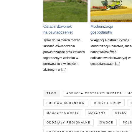
Ostatni dzwonek
Modernizacja
na oświadczenie!
gospodarstw
Tylko do 14 marca można
W Agencji Restrukturyzacji i
składać oświadczenia
Modernizacji Rolnictwa, rusz
potwierdzające brak zmian w
nabór wniosków o
tegorocznym wniosku w
dofinansowanie inwestycji w
porównaniu z wnioskiem
gospodarstwach […]
złożonym w […]
TAGS
AGENCJA RESTRUKTURYZACJI I M
BUDOWA BUDYNKÓW
BUDŻET PROW
MAGAZYNOWANIE
MASZYNY
MIĘSO
ODDZIAŁY REGIONALNE
OWOCE
POLS