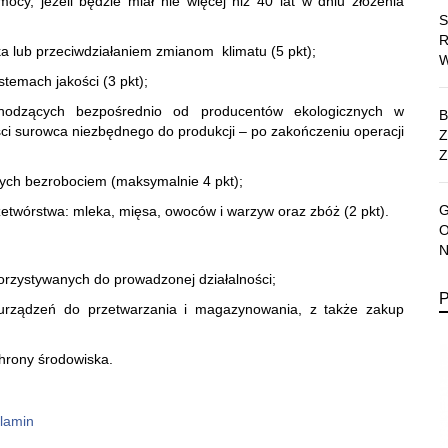
ocy, jeżeli będzie miał nie więcej niż 40 lat w dniu złożenia
a lub przeciwdziałaniem zmianom klimatu (5 pkt);
stemach jakości (3 pkt);
chodzących bezpośrednio od producentów ekologicznych w
ści surowca niezbędnego do produkcji – po zakończeniu operacji
Z
tych bezrobociem (maksymalnie 4 pkt);
zetwórstwa: mleka, mięsa, owoców i warzyw oraz zbóż (2 pkt).
rzystywanych do prowadzonej działalności;
 urządzeń do przetwarzania i magazynowania, z także zakup
hrony środowiska.
lamin