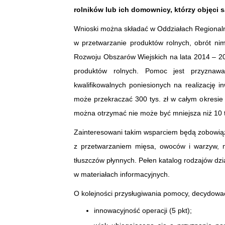
rolników lub ich domownicy, którzy objęci
Wnioski można składać w Oddziałach Regionaln
w przetwarzanie produktów rolnych, obrót nim
Rozwoju Obszarów Wiejskich na lata 2014 – 20
produktów rolnych. Pomoc jest przyznaw
kwalifikowalnych poniesionych na realizację i
może przekraczać 300 tys. zł w całym okresi
można otrzymać nie może być mniejsza niż 10 ty
Zainteresowani takim wsparciem będą zobowiąza
z przetwarzaniem mięsa, owoców i warzyw, m
tłuszczów płynnych. Pełen katalog rodzajów dzi
w materiałach informacyjnych.
O kolejności przysługiwania pomocy, decydowa
innowacyjność operacji (5 pkt);