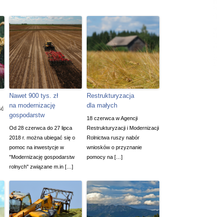
Nawet 900 tys. zł
Restrukturyzacja
na modernizację
dla małych
ść
gospodarstw
18 czerwca w Agencji
Od 28 czerwca do 27 lipca
Restrukturyzacji i Modernizacji
2018 r. można ubiegać się o
Rolnictwa ruszy nabór
pomoc na inwestycje w
wniosków o przyznanie
"Modernizację gospodarstw
pomocy na […]
rolnych" związane m.in […]