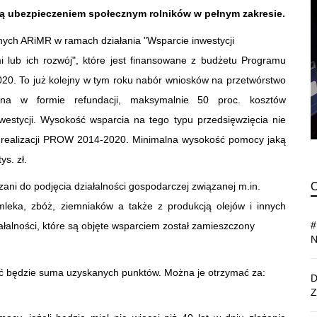
 są ubezpieczeniem społecznym rolników w pełnym zakresie.
ych ARiMR w ramach działania "Wsparcie inwestycji
i lub ich rozwój", które jest finansowane z budżetu Programu
20. To już kolejny w tym roku nabór wniosków na przetwórstwo
ana w formie refundacji, maksymalnie 50 proc. kosztów
nwestycji. Wysokość wsparcia na tego typu przedsięwzięcia nie
e realizacji PROW 2014-2020. Minimalna wysokość pomocy jaką
s. zł.
ni do podjęcia działalności gospodarczej związanej m.in.
leka, zbóż, ziemniaków a także z produkcją olejów i innych
ałalności, które są objęte wsparciem został zamieszczony
ć będzie suma uzyskanych punktów. Można je otrzymać za: