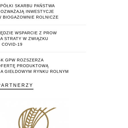
SPÓŁKI SKARBU PAŃSTWA
ROZWAŻAJĄ INWESTYCJE
W BIOGAZOWNIE ROLNICZE
BĘDZIE WSPARCIE Z PROW
ZA STRATY W ZWIĄZKU
 COVID-19
GK GPW ROZSZERZA
OFERTĘ PRODUKTOWĄ
NA GIEŁDOWYM RYNKU ROLNYM
PARTNERZY