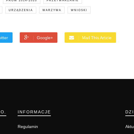
PROW 2014-2020
PRZETWARZANIE
URZĄDZENIA
WARZYWA
WNIOSKI
itter
Google+
Mail This Article
.O.
INFORMACJE
DZ
Regulamin
Aktu