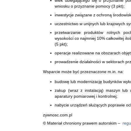
wiek ubiegającego się o przyznanie pom
wniosku o przyznanie pomocy (3 pkt);
inwestycje związane z ochroną środowisk
uczestnictwo w unijnych lub krajowych sy
przetwarzanie produktów rolnych po
wysokości co najmniej 10% całkowitej ilo
(5 pkt);
operacje realizowane na obszarach obję
prowadzenie działalności w sektorach pr
Wsparcie może być przeznaczone m.in. na:
budowę lub modernizację budynków wyko
zakup (wraz z instalacją) maszyn lub
aparatury pomiarowej i kontrolnej;
nabycie urządzeń służących poprawie oc
zywnosc.com.pl
© Materiał chroniony prawem autorskim –
regu