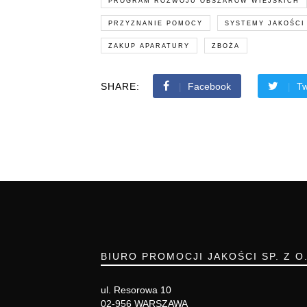
PROGRAM ROZWOJU OBSZARÓW WIEJSKICH
PRZYZNANIE POMOCY
SYSTEMY JAKOŚCI
ZAKUP APARATURY
ZBOŻA
SHARE:
Facebook
Tw
BIURO PROMOCJI JAKOŚCI SP. Z O
ul. Resorowa 10
02-956 WARSZAWA