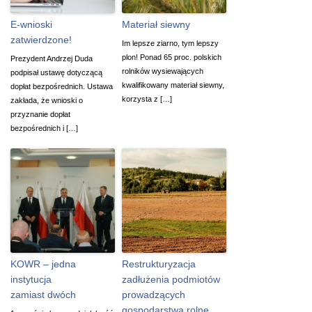
E-wnioski
Materiał siewny
zatwierdzone!
Im lepsze ziarno, tym lepszy
plon! Ponad 65 proc. polskich
Prezydent Andrzej Duda
rolników wysiewających
podpisał ustawę dotyczącą
kwalifikowany materiał siewny,
dopłat bezpośrednich. Ustawa
korzysta z […]
zakłada, że wnioski o
przyznanie dopłat
bezpośrednich i […]
KOWR – jedna
Restrukturyzacja
instytucja
zadłużenia podmiotów
zamiast dwóch
prowadzących
gospodarstwa rolne