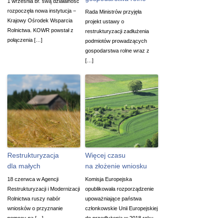
1 września br. swą działalność
rozpoczęła nowa instytucja −
Rada Ministrów przyjęła
Krajowy Ośrodek Wsparcia
projekt ustawy o
Rolnictwa. KOWR powstał z
restrukturyzacji zadłużenia
połączenia […]
podmiotów prowadzących
gospodarstwa rolne wraz z
[…]
Restrukturyzacja
Więcej czasu
dla małych
na złożenie wniosku
18 czerwca w Agencji
Komisja Europejska
Restrukturyzacji i Modernizacji
opublikowała rozporządzenie
Rolnictwa ruszy nabór
upoważniające państwa
wniosków o przyznanie
członkowskie Unii Europejskiej
pomocy na […]
do przedłużenia w 2018 roku