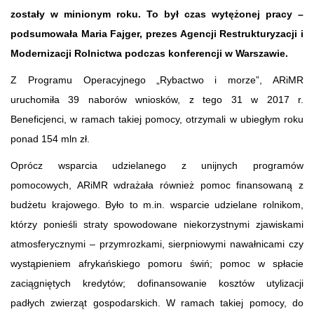
zostały w minionym roku. To był czas wytężonej pracy –
podsumowała Maria Fajger, prezes Agencji Restrukturyzacji i
Modernizacji Rolnictwa podczas konferencji w Warszawie.
Z Programu Operacyjnego „Rybactwo i morze”, ARiMR
uruchomiła 39 naborów wniosków, z tego 31 w 2017 r.
Beneficjenci, w ramach takiej pomocy, otrzymali w ubiegłym roku
ponad 154 mln zł.
Oprócz wsparcia udzielanego z unijnych programów
pomocowych, ARiMR wdrażała również pomoc finansowaną z
budżetu krajowego. Było to m.in. wsparcie udzielane rolnikom,
którzy ponieśli straty spowodowane niekorzystnymi zjawiskami
atmosferycznymi – przymrozkami, sierpniowymi nawałnicami czy
wystąpieniem afrykańskiego pomoru świń; pomoc w spłacie
zaciągniętych kredytów; dofinansowanie kosztów utylizacji
padłych zwierząt gospodarskich. W ramach takiej pomocy, do