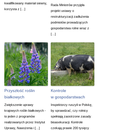
kwalifikowany materiał siewny,
Rada Ministrów przyjęła
korzysta z […]
projekt ustawy o
restrukturyzacji zadłużenia
podmiotów prowadzących
gospodarstwa rolne wraz z
[…]
Przyszłość roślin
Kontrole
białkowych
w gospodarstwach
Zwiększenie uprawy
Inspektorzy ruszyli w Polskę,
krajowych roślin białkowych -
by sprawdzać, czy rolnicy
to jeden z programów
spełniają zaostrzone zasady
realizowanych przez Instytut
bioasekuracji. Kontrole
Uprawy, Nawożenia i […]
czekają prawie 200 tysięcy