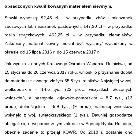
obsadzonych kwalifikowanym materiałem siewnym.
Stawki wynoszą: 92,45 zł – w przypadku zbóż i mieszanek
zbożowych lub mieszanek pastewnych; 147,90 zł – w przypadku
roślin strączkowych; 462,25 zł – w przypadku ziemniaków.
Zakupiony materiał siewny musiał być wysiany/ wysadzony w
okresie od 15 lipca 2016 r. do 15 czerwca 2017 r.
Jak wynika z danych Krajowego Ośrodka Wsparcia Rolnictwa, od
15 stycznia do 26 czerwca 2017 roku, wnioski o przyznanie dopłat
do materiału siewnego złożyło 65,8 tys. rolników. Najwięcej w woj.
wielkopolskim – 14,6 tys., (22 proc. wszystkich złożonych
wniosków), a następnie kujawsko-pomorskim – 8,7 tys., (13
proc.), dolnośląskim – 5,9 tys., (9 proc.), najmniej wniosków
wpłynęło z woj. świętokrzyskiego (1 tys.). Dawniej gospodarze
ubiegali się o wsparcie w tym zakresie w Agencji Rynku Rolnego,
obecnie zadanie to przejął KOWR. Od 2018 r. zostanie ono