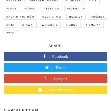
MATERIAŁ
MATERIAŁ SIEWNY
ODMIANY
PLON
PLONY
POMOC
PSZENICA
PSZENŻYTO
RADA MINISTRÓW
ROLNICTWO
ROLNICY
ROŚLINY
SOJA
STAWKI
WSPARCIE
ZIARNO
ZIEMNIAK
ŻYTO
SHARE:
Facebook
Twitter
Google+
Mail This Article
NEWSLETTER