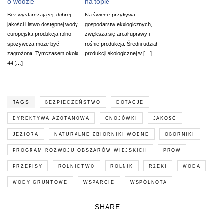
o wodzie
na topie
Bez wystarczającej, dobrej
Na świecie przybywa
jakości i łatwo dostępnej wody,
gospodarstw ekologicznych,
europejska produkcja rolno-
zwiększa się areał uprawy i
spożywcza może być
rośnie produkcja. Średni udział
zagrożona. Tymczasem około
produkcji ekologicznej w […]
44 […]
TAGS
BEZPIECZEŃSTWO
DOTACJE
DYREKTYWA AZOTANOWA
GNOJÓWKI
JAKOŚĆ
JEZIORA
NATURALNE ZBIORNIKI WODNE
OBORNIKI
PROGRAM ROZWOJU OBSZARÓW WIEJSKICH
PROW
PRZEPISY
ROLNICTWO
ROLNIK
RZEKI
WODA
WODY GRUNTOWE
WSPARCIE
WSPÓLNOTA
SHARE: