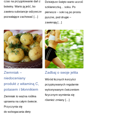
czas na przygotowanie dań z
Dzisiejsze święto warto uczcić
botwiny. Warto ją jeść, bo
szklaneczką… soku. Po
zawiera substancje odżywcze
pierwsze – soki są po prostu
pozwalające zachować […]
pyszne, pod drugie –
zawierają […]
Ziemniak –
Zadbaj o swoje jelita
niedoceniany
Wśród licznych korzyści
produkt z witaminą C,
przypisywanych regularnie
potasem i błonnikiem
wykonywanym ćwiczeniom
fizycznym wymienia się
Ziemniak to ważna roślina
również zmiany […]
uprawna na całym świecie.
Przyczynia się
do wzbogacania diety