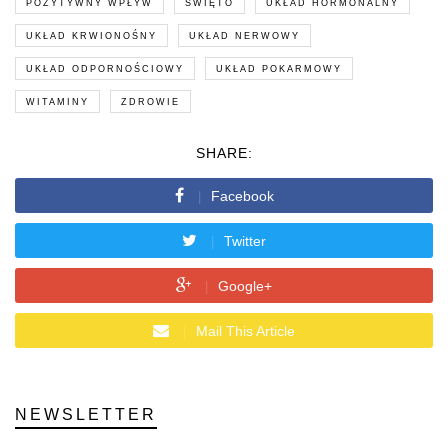
POZYTYWNY WPŁYW
ŚWIĘTO
UKŁAD HORMONALNY
UKŁAD KRWIONOŚNY
UKŁAD NERWOWY
UKŁAD ODPORNOŚCIOWY
UKŁAD POKARMOWY
WITAMINY
ZDROWIE
SHARE:
Facebook
Twitter
Google+
Mail This Article
NEWSLETTER