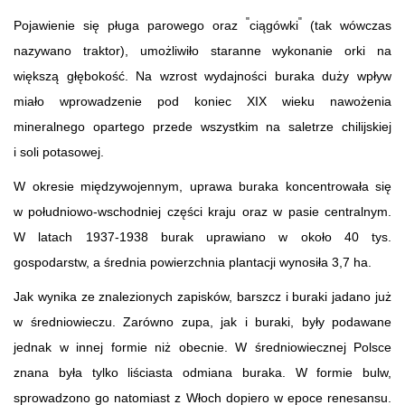
"
"
Pojawienie się pługa parowego oraz
ciągówki
(tak wówczas
nazywano traktor), umożliwiło staranne wykonanie orki na
większą głębokość. Na wzrost wydajności buraka duży wpływ
miało wprowadzenie pod koniec XIX wieku nawożenia
mineralnego opartego przede wszystkim na saletrze chilijskiej
i soli potasowej.
W okresie międzywojennym, uprawa buraka koncentrowała się
w południowo-wschodniej części kraju oraz w pasie centralnym.
W latach 1937-1938 burak uprawiano w około 40 tys.
gospodarstw, a średnia powierzchnia plantacji wynosiła 3,7 ha.
Jak wynika ze znalezionych zapisków, barszcz i buraki jadano już
w średniowieczu. Zarówno zupa, jak i buraki, były podawane
jednak w innej formie niż obecnie. W średniowiecznej Polsce
znana była tylko liściasta odmiana buraka. W formie bulw,
sprowadzono go natomiast z Włoch dopiero w epoce renesansu.