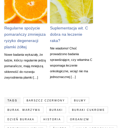
Regularne spożycie
Suplementacja wit. C
pomarańczy zmniejsza
dobra na leczenie
ryzyko degeneracji
raka?
plamki żółtej
Nie wiadomo! Choć
prowadzono badania
Nowe badania wykazały, że
sprawdzające, czy witamina C
ludzie, którzy regularnie jedzą
wspomaga leczenie
pomarańcze, mają mniejszą
onkologiczne, wciąż nie ma
skłonność do rozwoju
jednoznacznej […]
zwyrodnienia plamki […]
TAGS
BARSZCZ CZERWONY
BULWY
BURAK. WARZYWA
BURAKI
BURAKI CUKROWE
DZIEŃ BURAKA
HISTORIA
ORGANIZM