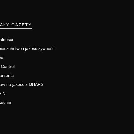
IAŁY GAZETY
alności
ieczeństwo i jakość żywności
wo
 Control
arzenia
aw na jakość z IJHARS
RiN
Kuchni