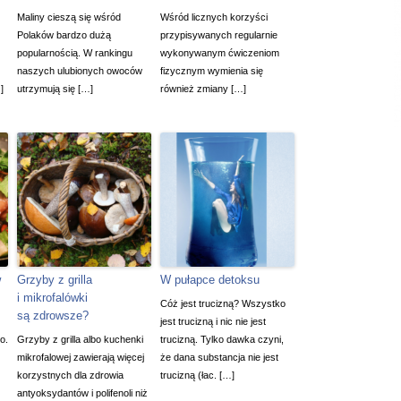
Maliny cieszą się wśród
Wśród licznych korzyści
Polaków bardzo dużą
przypisywanych regularnie
popularnością. W rankingu
wykonywanym ćwiczeniom
naszych ulubionych owoców
fizycznym wymienia się
]
utrzymują się […]
również zmiany […]
w
Grzyby z grilla
W pułapce detoksu
i mikrofalówki
Cóż jest trucizną? Wszystko
są zdrowsze?
jest trucizną i nic nie jest
o.
Grzyby z grilla albo kuchenki
trucizną. Tylko dawka czyni,
mikrofalowej zawierają więcej
że dana substancja nie jest
korzystnych dla zdrowia
trucizną (łac. […]
antyoksydantów i polifenoli niż