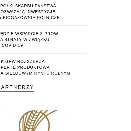
SPÓŁKI SKARBU PAŃSTWA
ROZWAŻAJĄ INWESTYCJE
W BIOGAZOWNIE ROLNICZE
BĘDZIE WSPARCIE Z PROW
ZA STRATY W ZWIĄZKU
 COVID-19
GK GPW ROZSZERZA
OFERTĘ PRODUKTOWĄ
NA GIEŁDOWYM RYNKU ROLNYM
PARTNERZY