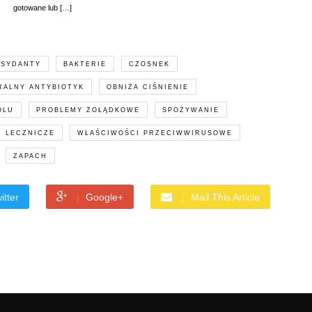
gotowane lub […]
KSYDANTY
BAKTERIE
CZOSNEK
RALNY ANTYBIOTYK
OBNIŻA CIŚNIENIE
OLU
PROBLEMY ŻOŁĄDKOWE
SPOŻYWANIE
 LECZNICZE
WŁAŚCIWOŚCI PRZECIWWIRUSOWE
ZAPACH
itter
Google+
Mail This Article