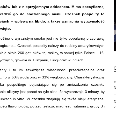
mpirów lub z nieprzyjemnym oddechem. Mimo specyficznej
owadzić go do codziennego menu. Czosnek pospolity to
iach – wpływa na libido, a także wzmacnia wytrzymałość
więto.
roślina o wyrazistym smaku jest nie tylko popularną przyprawą,
magiczne… Czosnek pospolity należy do rodziny amarylkowatych
nieje około 260 gatunków tej rośliny, w samej tylko Polsce – 16.
cznych, głównie w Hiszpanii, Turcji oraz w Indiach.
anty i to im zawdzięcza właściwości przeciwzapalne oraz
tyk. To w 60% woda oraz w 33% węglowodany. Charakterystyczny
ku pospolitego pojawiające się po zmiażdżeniu czosnku
nie allicyny jest ponoć na tyle silne, że wystarczają 3 minuty, by
unkach in vitro. W czosnku znajdują się także olejki eteryczne.
ości flawonoidów, potasu, żelaza, magnezu, witamin z grupy B i