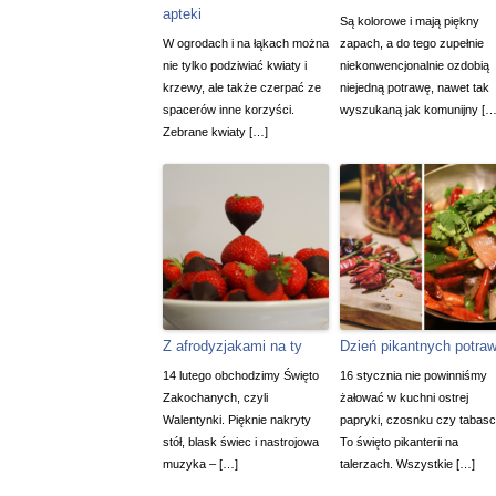
apteki
Są kolorowe i mają piękny
W ogrodach i na łąkach można
zapach, a do tego zupełnie
nie tylko podziwiać kwiaty i
niekonwencjonalnie ozdobią
krzewy, ale także czerpać ze
niejedną potrawę, nawet tak
spacerów inne korzyści.
wyszukaną jak komunijny […
Zebrane kwiaty […]
Z afrodyzjakami na ty
Dzień pikantnych potra
14 lutego obchodzimy Święto
16 stycznia nie powinniśmy
Zakochanych, czyli
żałować w kuchni ostrej
Walentynki. Pięknie nakryty
papryki, czosnku czy tabasc
stół, blask świec i nastrojowa
To święto pikanterii na
muzyka – […]
talerzach. Wszystkie […]