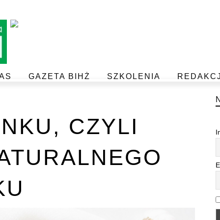
AS
GAZETA BIHŻ
SZKOLENIA
REDAKC
BEZPIECZEŃSTWO I JAKOŚĆ ŻYWNOŚCI
POSTAW NA JAKOŚĆ Z IJHARS
NKU, CZYLI
I
ATURALNEGO
E
KU