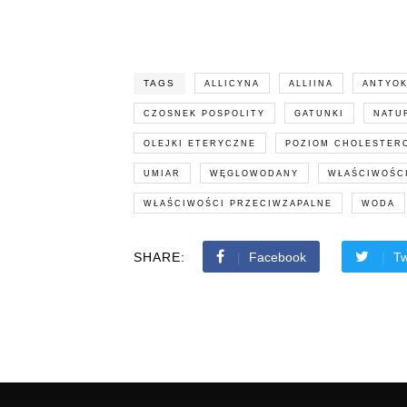
TAGS
ALLICYNA
ALLIINA
ANTYO
CZOSNEK POSPOLITY
GATUNKI
NATU
OLEJKI ETERYCZNE
POZIOM CHOLESTER
UMIAR
WĘGLOWODANY
WŁAŚCIWOŚCI
WŁAŚCIWOŚCI PRZECIWZAPALNE
WODA
SHARE:
Facebook
Tw