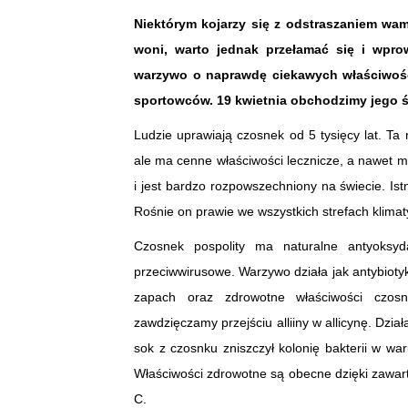
Niektórym kojarzy się z odstraszaniem wa
woni, warto jednak przełamać się i wpr
warzywo o naprawdę ciekawych właściwośc
sportowców. 19 kwietnia obchodzimy jego ś
Ludzie uprawiają czosnek od 5 tysięcy lat. Ta 
ale ma cenne właściwości lecznicze, a nawet 
i jest bardzo rozpowszechniony na świecie. Ist
Rośnie on prawie we wszystkich strefach klimaty
Czosnek pospolity ma naturalne antyoksyd
przeciwwirusowe. Warzywo działa jak antybio
zapach oraz zdrowotne właściwości czosn
zawdzięczamy przejściu alliiny w allicynę. Działa
sok z czosnku zniszczył kolonię bakterii w war
Właściwości zdrowotne są obecne dzięki zawart
C.