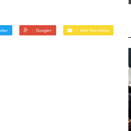
itter
Google+
Mail This Article