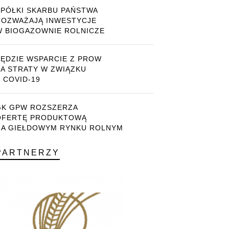
SPÓŁKI SKARBU PAŃSTWA
ROZWAŻAJĄ INWESTYCJE
W BIOGAZOWNIE ROLNICZE
BĘDZIE WSPARCIE Z PROW
ZA STRATY W ZWIĄZKU
 COVID-19
GK GPW ROZSZERZA
OFERTĘ PRODUKTOWĄ
NA GIEŁDOWYM RYNKU ROLNYM
PARTNERZY