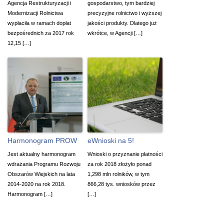
Agencja Restrukturyzacji i
gospodarstwo, tym bardziej
Modernizacji Rolnictwa
precyzyjne rolnictwo i wyższej
wypłaciła w ramach dopłat
jakości produkty. Dlatego już
bezpośrednich za 2017 rok
wkrótce, w Agencji […]
12,15 […]
Harmonogram PROW
eWnioski na 5!
Jest aktualny harmonogram
Wnioski o przyznanie płatności
wdrażania Programu Rozwoju
za rok 2018 złożyło ponad
Obszarów Wiejskich na lata
1,298 mln rolników, w tym
2014-2020 na rok 2018.
866,28 tys. wniosków przez
Harmonogram […]
[…]