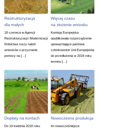
Restrukturyzacja
Więcej czasu
dla małych
na złożenie wniosku
18 czerwca w Agencji
Komisja Europejska
Restrukturyzacji i Modernizacji
opublikowała rozporządzenie
Rolnictwa ruszy nabór
upoważniające państwa
wniosków o przyznanie
członkowskie Unii Europejskiej
pomocy na […]
do przedłużenia w 2018 roku
terminu […]
Dopłaty na kontach
Nowoczesna produkcja
Do 19 kwietnia 2018 roku
Im nowocześniejsze