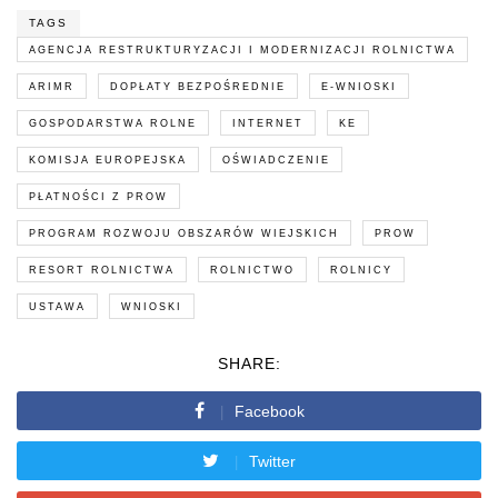
TAGS
AGENCJA RESTRUKTURYZACJI I MODERNIZACJI ROLNICTWA
ARIMR
DOPŁATY BEZPOŚREDNIE
E-WNIOSKI
GOSPODARSTWA ROLNE
INTERNET
KE
KOMISJA EUROPEJSKA
OŚWIADCZENIE
PŁATNOŚCI Z PROW
PROGRAM ROZWOJU OBSZARÓW WIEJSKICH
PROW
RESORT ROLNICTWA
ROLNICTWO
ROLNICY
USTAWA
WNIOSKI
SHARE:
Facebook
Twitter