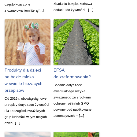
zbadaniu bezpieczeństwa
często kojarzone
dodatku do żywności - […]
z oznakowaniem literą […]
Produkty dla dzieci
EFSA
na bazie mleka
do zreformowania?
w świetle bieżących
Badania dotyczące
przepisów
ewentualnego ryzyka
związanego ze środkami
Od 2016 r. obowiązują nowe
ochrony roślin lub GMO
przepisy dotyczące żywności
powinny być publikowane
dla szczególnie wrażliwych
automatycznie – […]
grup ludności, w tym małych
dzieci. […]