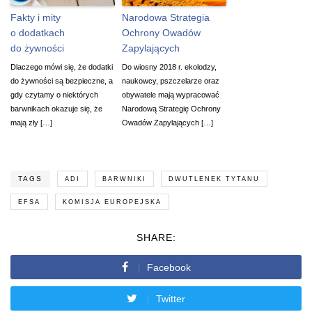
Fakty i mity
Narodowa Strategia
o dodatkach
Ochrony Owadów
do żywności
Zapylających
Dlaczego mówi się, że dodatki
Do wiosny 2018 r. ekolodzy,
do żywności są bezpieczne, a
naukowcy, pszczelarze oraz
gdy czytamy o niektórych
obywatele mają wypracować
barwnikach okazuje się, że
Narodową Strategię Ochrony
mają zły […]
Owadów Zapylających […]
TAGS
ADI
BARWNIKI
DWUTLENEK TYTANU
EFSA
KOMISJA EUROPEJSKA
SHARE:
Facebook
Twitter