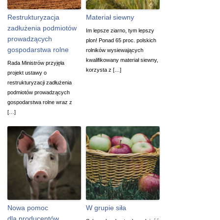
Restrukturyzacja
Materiał siewny
zadłużenia podmiotów
Im lepsze ziarno, tym lepszy
prowadzących
plon! Ponad 65 proc. polskich
gospodarstwa rolne
rolników wysiewających
kwalifikowany materiał siewny,
Rada Ministrów przyjęła
korzysta z […]
projekt ustawy o
restrukturyzacji zadłużenia
podmiotów prowadzących
gospodarstwa rolne wraz z
[…]
Nowa pomoc
W grupie siła
dla producentów