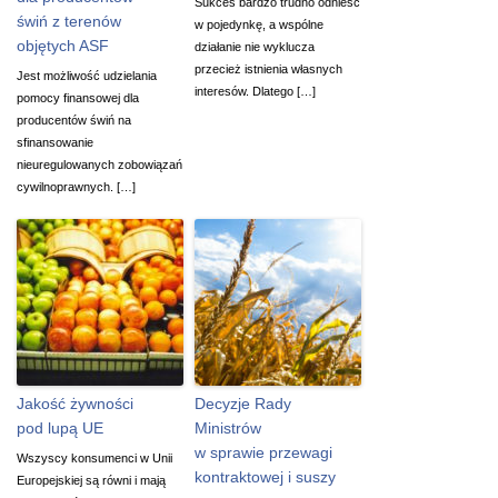
Sukces bardzo trudno odnieść
świń z terenów
w pojedynkę, a wspólne
objętych ASF
działanie nie wyklucza
przecież istnienia własnych
Jest możliwość udzielania
interesów. Dlatego […]
pomocy finansowej dla
producentów świń na
sfinansowanie
nieuregulowanych zobowiązań
cywilnoprawnych. […]
Jakość żywności
Decyzje Rady
pod lupą UE
Ministrów
w sprawie przewagi
Wszyscy konsumenci w Unii
kontraktowej i suszy
Europejskiej są równi i mają