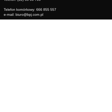
Telefon komórkowy: 666 855 557
e-mail: biuro@bpj.com.pl
NIP: 951-21-36-084
REGON: 015897725
INFORMACJE
Regulamin
Polityka Cookies
DZIAŁY GAZETY
Aktualności
Bezpieczeństwo i jakość żywności
Prawo