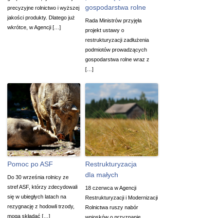
gospodarstwa rolne
precyzyjne rolnictwo i wyższej
jakości produkty. Dlatego już
Rada Ministrów przyjęła
wkrótce, w Agencji […]
projekt ustawy o
restrukturyzacji zadłużenia
podmiotów prowadzących
gospodarstwa rolne wraz z
[…]
Pomoc po ASF
Restrukturyzacja
dla małych
Do 30 września rolnicy ze
stref ASF, którzy zdecydowali
18 czerwca w Agencji
się w ubiegłych latach na
Restrukturyzacji i Modernizacji
rezygnację z hodowli trzody,
Rolnictwa ruszy nabór
mogą składać […]
wniosków o przyznanie