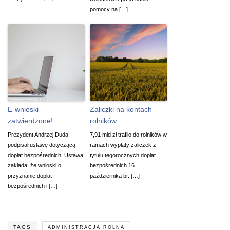
pomocy na […]
E-wnioski
Zaliczki na kontach
zatwierdzone!
rolników
Prezydent Andrzej Duda
7,91 mld zł trafiło do rolników w
podpisał ustawę dotyczącą
ramach wypłaty zaliczek z
dopłat bezpośrednich. Ustawa
tytułu tegorocznych dopłat
zakłada, że wnioski o
bezpośrednich 16
przyznanie dopłat
października br. […]
bezpośrednich i […]
TAGS
ADMINISTRACJA ROLNA