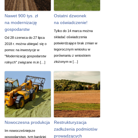
Nawet 900 tys. zł
Ostatni dzwonek
na modernizację
na oświadczenie!
gospodarstw
Tylko do 14 marca można
składać oświadczenia
Od 28 czerwca do 27 lipca
potwierdzające brak zmian w
2018 r. można ubiegać się o
tegorocznym wniosku w
pomoc na inwestycje w
porównaniu z wnioskiem
"Modernizację gospodarstw
złożonym w […]
rolnych" związane m.in […]
Nowoczesna produkcja
Restrukturyzacja
zadłużenia podmiotów
Im nowocześniejsze
prowadzących
gospodarstwo, tym bardziej