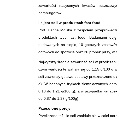
zawartości nasyconych kwasów tłuszczow
hamburgerów.
Ile jest soli w produktach fast food
Prof. Hanna Mojska z zespołem przeprowadził
produktach typu fast food. Badaniami ob
podawanych na ciepło, 10 gotowych zestawów 
gotowych do spożycia oraz 20 próbek pizzy, w 
Najwyższą średnią zawartość soli w przeliczeni
czym wartości te wahały się od 1,15 g/100 g w
soli zawierały gotowe zestawy przeznaczone dla
g). W badanych frytkach ziemniaczanych gotow
0,13 do 1,21 g/100 g), a w przypadku kanape
od 0,87 do 1,37 g/100g).
Przesolone porcje
Przeliczono też, ile soli znajduje się w całej 