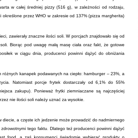
arta w całej średniej pizzy (516 g), w zależności od rodzaju,
li określone przez WHO w zakresie od 137% (pizza margherita)
i, zawierały znaczne ilości soli. W porcjach znajdowało się od
oli. Biorąc pod uwagę małą masę ciała oraz fakt, że gotowe
 posiłek w ciągu dnia, producenci powinni dążyć do obniżania
ch różnych kanapek podawanych na ciepło: hamburger – 23%, a
cia. Natomiast porcje frytek dostarczały od 6,1% do 55%
iejsca zakupu). Ponieważ frytki ziemniaczane są najczęściej
ez nie ilości soli należy uznać za wysokie.
w diecie, a częste ich jedzenie może prowadzić do nadmiernego
 zdrowotnymi tego faktu. Dlatego też producenci powinni dążyć
fast food, a zaś konsumenci świadomie wybierać produkty o