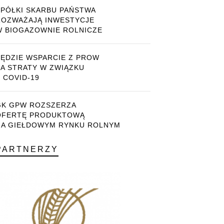
SPÓŁKI SKARBU PAŃSTWA
ROZWAŻAJĄ INWESTYCJE
W BIOGAZOWNIE ROLNICZE
BĘDZIE WSPARCIE Z PROW
ZA STRATY W ZWIĄZKU
 COVID-19
GK GPW ROZSZERZA
OFERTĘ PRODUKTOWĄ
NA GIEŁDOWYM RYNKU ROLNYM
PARTNERZY