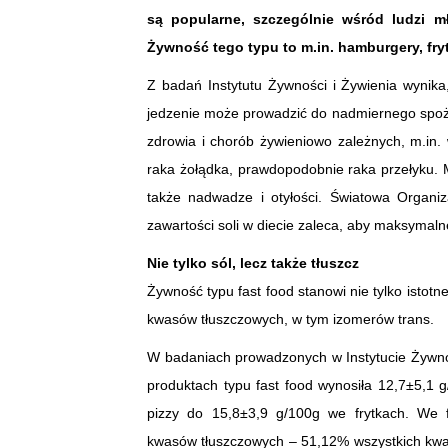
są popularne, szczególnie wśród ludzi mł
Żywność tego typu to m.in. hamburgery, fryt
Z badań Instytutu Żywności i Żywienia wynika
jedzenie może prowadzić do nadmiernego spoży
zdrowia i chorób żywieniowo zależnych, m.in.
raka żołądka, prawdopodobnie raka przełyku. 
także nadwadze i otyłości. Światowa Organiz
zawartości soli w diecie zaleca, aby maksymalne
Nie tylko sól, lecz także tłuszcz
Żywność typu fast food stanowi nie tylko istotne 
kwasów tłuszczowych, w tym izomerów trans.
W badaniach prowadzonych w Instytucie Żywnoś
produktach typu fast food wynosiła 12,7±5,1 
pizzy do 15,8±3,9 g/100g we frytkach. We 
kwasów tłuszczowych – 51,12% wszystkich kwa