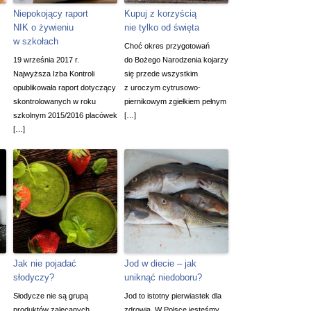
Niepokojący raport
Kupuj z korzyścią
NIK o żywieniu
nie tylko od święta
w szkołach
Choć okres przygotowań
19 września 2017 r.
do Bożego Narodzenia kojarzy
Najwyższa Izba Kontroli
się przede wszystkim
opublikowała raport dotyczący
z uroczym cytrusowo-
skontrolowanych w roku
piernikowym zgiełkiem pełnym
szkolnym 2015/2016 placówek
[…]
[…]
Jak nie pojadać
Jod w diecie – jak
słodyczy?
uniknąć niedoboru?
Słodycze nie są grupą
Jod to istotny pierwiastek dla
produktów zalecanych.
zdrowia. W Polsce jesteśmy