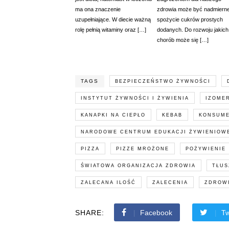
ma ona znaczenie
zdrowia może być nadmiern
uzupełniające. W diecie ważną
spożycie cukrów prostych
rolę pełnią witaminy oraz […]
dodanych. Do rozwoju jakich
chorób może się […]
TAGS
BEZPIECZEŃSTWO ŻYWNOŚCI
INSTYTUT ŻYWNOŚCI I ŻYWIENIA
IZOME
KANAPKI NA CIEPŁO
KEBAB
KONSUME
NARODOWE CENTRUM EDUKACJI ŻYWIENIOW
PIZZA
PIZZE MROŻONE
POŻYWIENIE
ŚWIATOWA ORGANIZACJA ZDROWIA
TŁUS
ZALECANA ILOŚĆ
ZALECENIA
ZDROW
SHARE:
Facebook
Tw