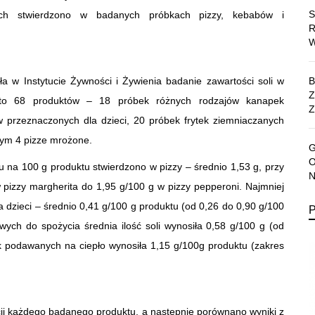
ych stwierdzono w badanych próbkach pizzy, kebabów i
a w Instytucie Żywności i Żywienia badanie zawartości soli w
jęto 68 produktów – 18 próbek różnych rodzajów kanapek
Z
przeznaczonych dla dzieci, 20 próbek frytek ziemniaczanych
tym 4 pizze mrożone.
u na 100 g produktu stwierdzono w pizzy – średnio 1,53 g, przy
 pizzy margherita do 1,95 g/100 g w pizzy pepperoni. Najmniej
 dzieci – średnio 0,41 g/100 g produktu (od 0,26 do 0,90 g/100
ych do spożycia średnia ilość soli wynosiła 0,58 g/100 g (od
k podawanych na ciepło wynosiła 1,15 g/100g produktu (zakres
porcji każdego badanego produktu, a następnie porównano wyniki z