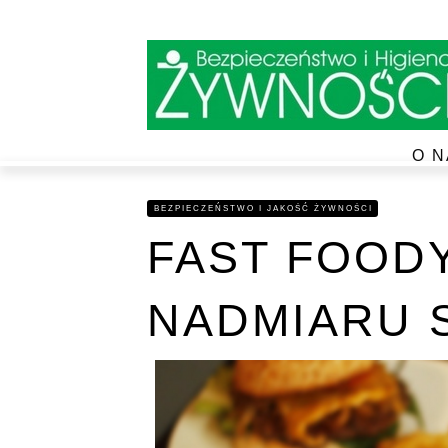
O N
BEZPIECZEŃSTWO I JAKOŚĆ ŻYWNOŚCI
FAST FOOD
NADMIARU 