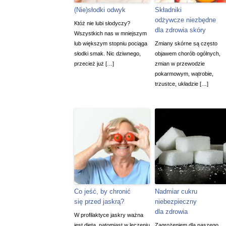
(Nie)słodki odwyk
Składniki
odżywcze niezbędne
Któż nie lubi słodyczy?
dla zdrowia skóry
Wszystkich nas w mniejszym
lub większym stopniu pociąga
Zmiany skórne są często
słodki smak. Nic dziwnego,
objawem chorób ogólnych,
przecież już […]
zmian w przewodzie
pokarmowym, wątrobie,
trzustce, układzie […]
Co jeść, by chronić
Nadmiar cukru
się przed jaskrą?
niebezpieczny
dla zdrowia
W profilaktyce jaskry ważna
jest dieta, natomiast w leczeniu
Zagrożeniem dla naszego