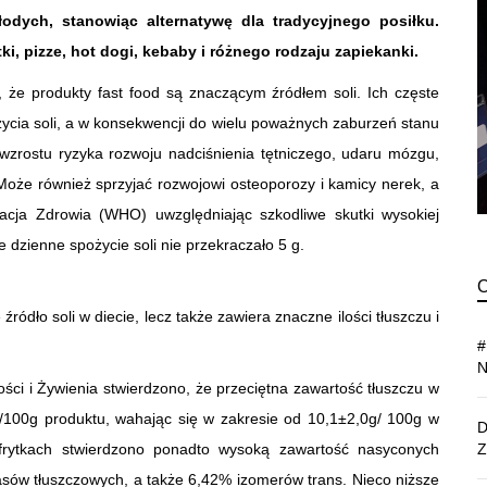
odych, stanowiąc alternatywę dla tradycyjnego posiłku.
ki, pizze, hot dogi, kebaby i różnego rodzaju zapiekanki.
, że produkty fast food są znaczącym źródłem soli. Ich częste
cia soli, a w konsekwencji do wielu poważnych zaburzeń stanu
 wzrostu ryzyka rozwoju nadciśnienia tętniczego, udaru mózgu,
Może również sprzyjać rozwojowi osteoporozy i kamicy nerek, a
acja Zdrowia (WHO) uwzględniając szkodliwe skutki wysokiej
 dzienne spożycie soli nie przekraczało 5 g.
źródło soli w diecie, lecz także zawiera znaczne ilości tłuszczu i
ci i Żywienia stwierdzono, że przeciętna zawartość tłuszczu w
g/100g produktu, wahając się w zakresie od 10,1±2,0g/ 100g w
frytkach stwierdzono ponadto wysoką zawartość nasyconych
sów tłuszczowych, a także 6,42% izomerów trans. Nieco niższe