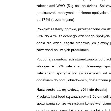
zaleceniami WHO (5 g soli na dzień). Sól zaw
przekraczała maksymalne dzienne spożycie so
do 174% (pizza mięsna).
Również zestawy gotowe, przeznaczone dla dziec
27% do 47% zalecanego dziennego spożycia s
dania dla dzieci często stanowią ich główny
zawartości soli w tych produktach.
Podobną zawartość soli stwierdzono w porcja
whooper – 52% zalecanego dziennego spoży
zalecanego spożycia soli (w zależności od m
dodatkiem do porcji obiadowych, dostarczone prz
Nasz postulat: ograniczaj sól i nie dosalaj
Produkty fast food są znaczącym źródłem soli 
spożywania soli ze wszystkimi konsekwencjami
do obniżenia zawartości soli w produktach 