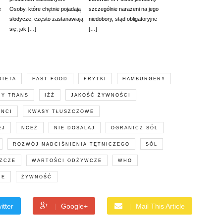
e
Osoby, które chętnie pojadają
szczególnie narażeni na jego
słodycze, często zastanawiają
niedobory, stąd obligatoryjne
się, jak […]
[…]
DIETA
FAST FOOD
FRYTKI
HAMBURGERY
RY TRANS
IŻŻ
JAKOŚĆ ŻYWNOŚCI
NCI
KWASY TŁUSZCZOWE
EJ
NCEŻ
NIE DOSALAJ
OGRANICZ SÓL
ROZWÓJ NADCIŚNIENIA TĘTNICZEGO
SÓL
ZCZE
WARTOŚCI ODŻYWCZE
WHO
IE
ŻYWNOŚĆ
itter
Google+
Mail This Article