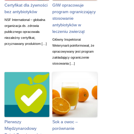
Certyfikat dla żywności
GIW opracowuje
bez antybiotyków
program ograniczający
stosowanie
NSF International – globalna
antybiotyków w
organizacja ds. zdrowia
leczeniu zwierząt
publicznego opracowała
niezależny certyfikat,
Główny Inspektorat
przyznawany produktom […]
Weterynarii poinformował, że
opracowywany jest program
zakładający ograniczenie
stosowania […]
Pierwszy
Sok a owoc –
Międzynarodowy
porównanie