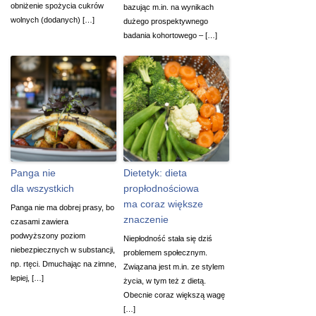
obniżenie spożycia cukrów
bazując m.in. na wynikach
wolnych (dodanych) […]
dużego prospektywnego
badania kohortowego – […]
Panga nie
Dietetyk: dieta
dla wszystkich
propłodnościowa
ma coraz większe
Panga nie ma dobrej prasy, bo
znaczenie
czasami zawiera
podwyższony poziom
Niepłodność stała się dziś
niebezpiecznych w substancji,
problemem społecznym.
np. rtęci. Dmuchając na zimne,
Związana jest m.in. ze stylem
lepiej, […]
życia, w tym też z dietą.
Obecnie coraz większą wagę
[…]