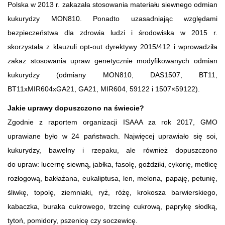
Polska w 2013 r. zakazała stosowania materiału siewnego odmian
kukurydzy MON810. Ponadto uzasadniając względami
bezpieczeństwa dla zdrowia ludzi i środowiska w 2015 r.
skorzystała z klauzuli opt-out dyrektywy 2015/412 i wprowadziła
zakaz stosowania upraw genetycznie modyfikowanych odmian
kukurydzy (odmiany MON810, DAS1507, BT11,
BT11xMIR604xGA21, GA21, MIR604, 59122 i 1507×59122).
Jakie uprawy dopuszczono na świecie?
Zgodnie z raportem organizacji ISAAA za rok 2017, GMO
uprawiane było w 24 państwach. Najwięcej uprawiało się soi,
kukurydzy, bawełny i rzepaku, ale również dopuszczono
do upraw: lucernę siewną, jabłka, fasolę, goździki, cykorię, metlicę
rozłogową, bakłażana, eukaliptusa, len, melona, papaję, petunię,
śliwkę, topolę, ziemniaki, ryż, różę, krokosza barwierskiego,
kabaczka, buraka cukrowego, trzcinę cukrową, paprykę słodką,
tytoń, pomidory, pszenicę czy soczewicę.