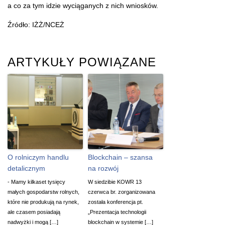
a co za tym idzie wyciąganych z nich wniosków.
Źródło: IŻŻ/NCEŻ
ARTYKUŁY POWIĄZANE
O rolniczym handlu
Blockchain – szansa
detalicznym
na rozwój
- Mamy kilkaset tysięcy
W siedzibie KOWR 13
małych gospodarstw rolnych,
czerwca br. zorganizowana
które nie produkują na rynek,
została konferencja pt.
ale czasem posiadają
„Prezentacja technologii
nadwyżki i mogą […]
blockchain w systemie […]