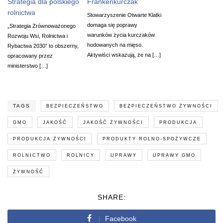
Strategia dla polskiego
Frankenkurczak
rolnictwa
Stowarzyszenie Otwarte Klatki
domaga się poprawy
„Strategia Zrównoważonego
warunków życia kurczaków
Rozwoju Wsi, Rolnictwa i
hodowanych na mięso.
Rybactwa 2030” to obszerny,
Aktywiści wskazują, że na […]
opracowany przez
ministerstwo […]
TAGS
BEZPIECZEŃSTWO
BEZPIECZEŃSTWO ŻYWNOŚCI
GMO
JAKOŚĆ
JAKOŚĆ ŻYWNOŚCI
PRODUKCJA
PRODUKCJA ŻYWNOŚCI
PRODUKTY ROLNO-SPOŻYWCZE
ROLNICTWO
ROLNICY
UPRAWY
UPRAWY GMO
ŻYWNOŚĆ
SHARE:
Facebook