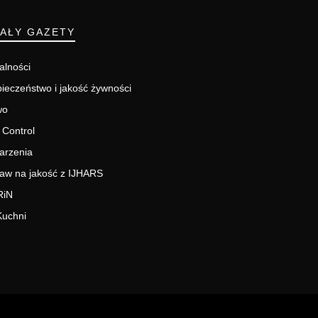
IAŁY GAZETY
alności
ieczeństwo i jakość żywności
wo
 Control
arzenia
aw na jakość z IJHARS
RiN
Kuchni