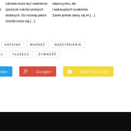
zdrowia może być nadmierne
odpoczynku, ale
e
spożycie cukrów prostych
i wakacyjnych szaleństw.
dodanych. Do rozwoju jakich
Zanim jednak damy się im […]
chorób może się […]
KOFEINA
MAGNEZ
NADCIŚNIENIE
EJ
TŁUSZCZ
ŻYWNOŚĆ
itter
Google+
Mail This Article