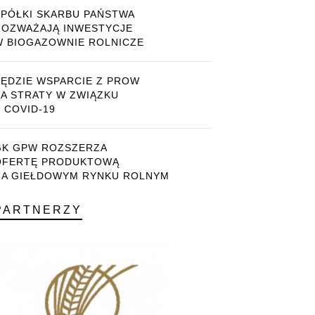
SPÓŁKI SKARBU PAŃSTWA
ROZWAŻAJĄ INWESTYCJE
W BIOGAZOWNIE ROLNICZE
BĘDZIE WSPARCIE Z PROW
ZA STRATY W ZWIĄZKU
 COVID-19
GK GPW ROZSZERZA
OFERTĘ PRODUKTOWĄ
NA GIEŁDOWYM RYNKU ROLNYM
PARTNERZY