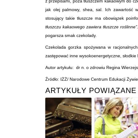
z przepisami, poza tłuszczem kakaowym do cze
jak olej palmowy, shea, sal. Ich zawartość
stosujący takie tłuszcze ma obowiązek poi
tłuszczu kakaowego zawiera tłuszcze roślinne”
pogarsza smak czekolady.
Czekolada gorzka spożywana w racjonalnych
zastępować inne wysokoenergetyczne, słodkie l
Autor artykułu: dr n. o zdrowiu Regina Wierzej
Źródło: IŻŻ/ Narodowe Centrum Edukacji Żywie
ARTYKUŁY POWIĄZANE