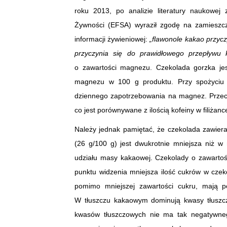
roku 2013, po analizie literatury naukowej
Żywności (EFSA) wyraził zgodę na zamieszcz
informacji żywieniowej:
„flawonole kakao przycz
przyczynia się do prawidłowego przepływu k
o zawartości magnezu. Czekolada gorzka je
magnezu w 100 g produktu. Przy spożyciu 
dziennego zapotrzebowania na magnez. Przecię
co jest porównywane z ilością kofeiny w filiżanc
Należy jednak pamiętać, że czekolada zawiera
(26 g/100 g) jest dwukrotnie mniejsza niż w
udziału masy kakaowej. Czekolady o zawartoś
punktu widzenia mniejsza ilość cukrów w czek
pomimo mniejszej zawartości cukru, mają 
W tłuszczu kakaowym dominują kwasy tłuszcz
kwasów tłuszczowych nie ma tak negatywneg