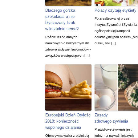
Dlaczego gorzka
Polacy czytają etykiety
czekolada, a nie
Po zrealizowanej przez
błyszczący lizak
Instytut Żywności i Żywienia
w kształcie serca?
ogólnopolskiej kampanii
Rośnie liczba danych
edukacyjnej pod hasłem „Mni
naukowych o korzystnym dla
cukru, soli […]
zdrowia wpływie flawonoidów -
związków występujących […]
Europejski Dzień Otyłości
Zasady
2018: konieczność
zdrowego żywienia
wspólnego działania
Prawidłowe żywienie jest
Ofensywna walka z otyłością
jednym z najważniejszych