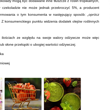
kolady mogą być dodawane inne tłuszcze z roślin tropikalnych,
 w czekoladzie nie może jednak przekroczyć 5%, a producent
nformowania o tym konsumenta w następujący sposób:
„oprócz
.
Z konsumenckiego punktu widzenia dodatek olejów roślinnych
 ilościach ze względu na swoje walory odżywcze może więc
ub słone przekąski o ubogiej wartości odżywczej.
ska
niowej