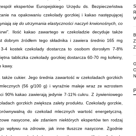
 zespół ekspertów Europejskiego Urzędu ds. Bezpieczeństwa
anie na opakowaniu czekolady gorzkiej i kakao następującej
yniają się do utrzymania elastyczności naczyń krwionośnych, co
rwi”
. Ilość kakao zawartego w czekoladzie decyduje także
st dobrym źródłem tego składnika i zawiera średnio 165 mg
Z
3-4 kostek czekolady dostarcza to osobom dorosłym 7-8%
tna tabliczka czekolady gorzkiej dostarcza 60-70 mg kofeiny,
e kawy.
 także cukier. Jego średnia zawartość w czekoladach gorzkich
 mlecznych (56 g/100 g) i wyraźnie maleje wraz ze wzrostem
ci 90% kakao zawierają jedynie 7-11% cukru. Z żywieniowego
oladach gorzkich zwiększa zalety produktu. Czekolady gorzkie,
porównywalną do czekolad mlecznych wartość energetyczną.
owe nasycone, ale zdaniem niektórych ekspertów ten rodzaj
o wpływu na zdrowie, jak inne tłuszcze nasycone. Zgodnie