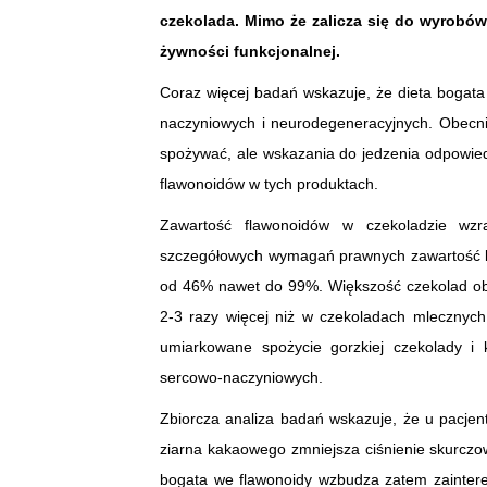
czekolada. Mimo że zalicza się do wyrobów 
żywności funkcjonalnej.
Coraz więcej badań wskazuje, że dieta bogata
naczyniowych i neurodegeneracyjnych. Obecnie
spożywać, ale wskazania do jedzenia odpowied
flawonoidów w tych produktach.
Zawartość flawonoidów w czekoladzie w
szczegółowych wymagań prawnych zawartość ka
od 46% nawet do 99%. Większość czekolad o
2-3 razy więcej niż w czekoladach mlecznych
umiarkowane spożycie gorzkiej czekolady i
sercowo-naczyniowych.
Zbiorcza analiza badań wskazuje, że u pacje
ziarna kakaowego zmniejsza ciśnienie skurcz
bogata we flawonoidy wzbudza zatem zainte