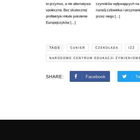
to przymus, a nie alternatywa
czynników wpływających na
społeczna. Bez skutecznej
rozwój człowieka i utrzymani
profilaktyki młode pokolenie
przez niego […]
Europejczyków […]
TAGS
CUKIER
CZEKOLADA
IŻŻ
NARODOWE CENTRUM EDUKACJI ŻYWIENIOW
SHARE:
Facebook
Tw