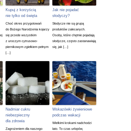
Kupuj z korzyścią
Jak nie pojadać
nie tylko od święta
słodyczy?
Choć okres przygotowań
Słodycze nie są grupą
do Bożego Narodzenia kojarzy
produktów zalecanych.
ej
się przede wszystkim
Osoby, które chętnie pojadają
z uroczym cytrusowo-
słodycze, często zastanawiają
piernikowym zgiełkiem pełnym
się, jak […]
[…]
Nadmiar cukru
Wskazówki żywieniowe
niebezpieczny
podczas wakacji
dla zdrowia
Wielkimi krokami nadchodzi
Zagrożeniem dla naszego
lato. To czas urlopów,