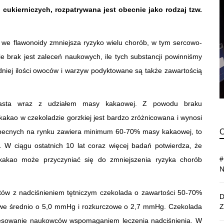
cukierniczych, rozpatrywana jest obecnie jako rodzaj tzw.
 we flawonoidy zmniejsza ryzyko wielu chorób, w tym sercowo-
 brak jest zaleceń naukowych, ile tych substancji powinniśmy
niej ilości owoców i warzyw podyktowane są także zawartością
zrasta wraz z udziałem masy kakaowej. Z powodu braku
kao w czekoladzie gorzkiej jest bardzo zróżnicowana i wynosi
becnych na rynku zawiera minimum 60-70% masy kakaowej, to
. W ciągu ostatnich 10 lat coraz więcej badań potwierdza, że
 kakao może przyczyniać się do zmniejszenia ryzyka chorób
ntów z nadciśnieniem tętniczym czekolada o zawartości 50-70%
owe średnio o 5,0 mmHg i rozkurczowe o 2,7 mmHg. Czekolada
resowanie naukowców wspomaganiem leczenia nadciśnienia. W