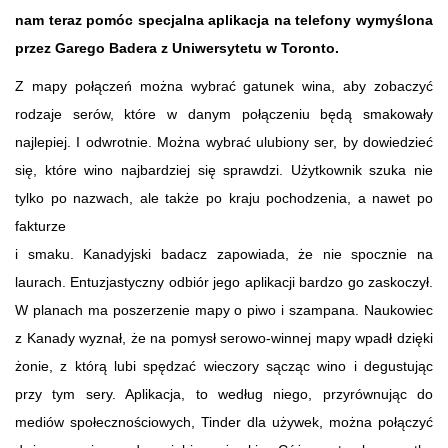
nam teraz pomóc specjalna aplikacja na telefony wymyślona
przez Garego Badera z Uniwersytetu w Toronto.
Z mapy połączeń można wybrać gatunek wina, aby zobaczyć
rodzaje serów, które w danym połączeniu będą smakowały
najlepiej. I odwrotnie. Można wybrać ulubiony ser, by dowiedzieć
się, które wino najbardziej się sprawdzi. Użytkownik szuka nie
tylko po nazwach, ale także po kraju pochodzenia, a nawet po
fakturze
i smaku. Kanadyjski badacz zapowiada, że nie spocznie na
laurach. Entuzjastyczny odbiór jego aplikacji bardzo go zaskoczył.
W planach ma poszerzenie mapy o piwo i szampana. Naukowiec
z Kanady wyznał, że na pomysł serowo-winnej mapy wpadł dzięki
żonie, z którą lubi spędzać wieczory sącząc wino i degustując
przy tym sery. Aplikacja, to według niego, przyrównując do
mediów społecznościowych, Tinder dla używek, można połączyć