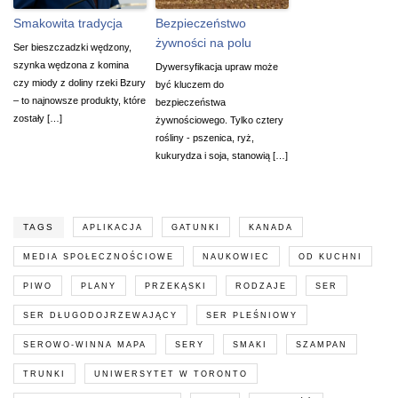
Smakowita tradycja
Bezpieczeństwo
żywności na polu
Ser bieszczadzki wędzony,
szynka wędzona z komina
Dywersyfikacja upraw może
czy miody z doliny rzeki Bzury
być kluczem do
– to najnowsze produkty, które
bezpieczeństwa
zostały […]
żywnościowego. Tylko cztery
rośliny - pszenica, ryż,
kukurydza i soja, stanowią […]
TAGS
APLIKACJA
GATUNKI
KANADA
MEDIA SPOŁECZNOŚCIOWE
NAUKOWIEC
OD KUCHNI
PIWO
PLANY
PRZEKĄSKI
RODZAJE
SER
SER DŁUGODOJRZEWAJĄCY
SER PLEŚNIOWY
SEROWO-WINNA MAPA
SERY
SMAKI
SZAMPAN
TRUNKI
UNIWERSYTET W TORONTO