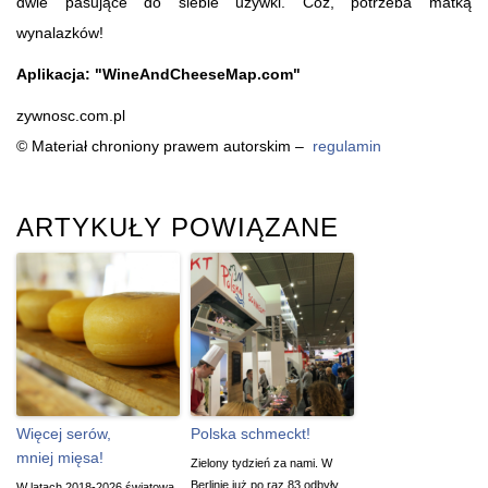
dwie pasujące do siebie używki. Cóż, potrzeba matką
wynalazków!
Aplikacja:
"WineAndCheeseMap.com"
zywnosc.com.pl
© Materiał chroniony prawem autorskim –
regulamin
ARTYKUŁY POWIĄZANE
Więcej serów,
Polska schmeckt!
mniej mięsa!
Zielony tydzień za nami. W
Berlinie już po raz 83 odbyły
W latach 2018-2026 światowa